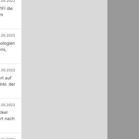
.05.2022
FI die
em
.05.2022
nologien
ens,
.05.2022
rt auf
nkl. der
1.05.2022
ikel
ert nach