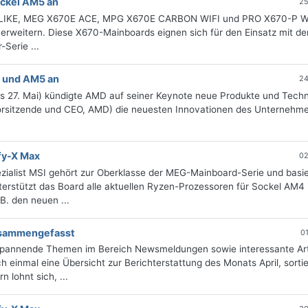
ockel AM5 an
25
DLIKE, MEG X670E ACE, MPG X670E CARBON WIFI und PRO X670-P WI
rweitern. Diese X670-Mainboards eignen sich für den Einsatz mit d
erie ...
 und AM5 an
24
is 27. Mai) kündigte AMD auf seiner Keynote neue Produkte und Tech
(Vorsitzende und CEO, AMD) die neuesten Innovationen des Unternehm
fy-X Max
02
alist MSI gehört zur Oberklasse der MEG-Mainboard-Serie und basie
stützt das Board alle aktuellen Ryzen-Prozessoren für Sockel AM4 i
B. den neuen ...
zusammengefasst
0
 spannende Themen im Bereich Newsmeldungen sowie interessante Art
 einmal eine Übersicht zur Berichterstattung des Monats April, sorti
 lohnt sich, ...