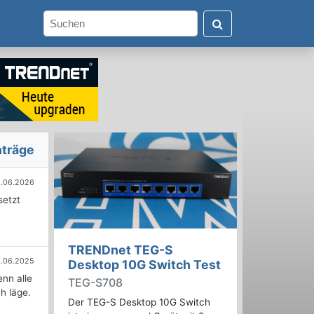
nträge
1.06.2026
setzt
TRENDnet TEG-S
9.06.2025
Desktop 10G Switch Test
nn alle
TEG-S708
h läge.
Der TEG-S Desktop 10G Switch