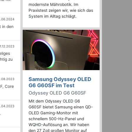
modernste Mährobotik. Im
Praxistest zeigen wir, wie sich das
System im Alltag schlägt.
.06.2024
 in den
1.12.2023
eliges
htig zu
Samsung Odyssey OLED
.08.2023
G6 G60SF im Test
F, Core
Odyssey OLED G6 G60SF
Mit dem Odyssey OLED G6
5.04.2023
G60SF bietet Samsung einen QD-
OLED Gaming-Monitor mit
.
schnellem 500-Hz-Panel und
WQHD-Auflösung an. Wir haben
den 27 Zoll großen Monitor auf