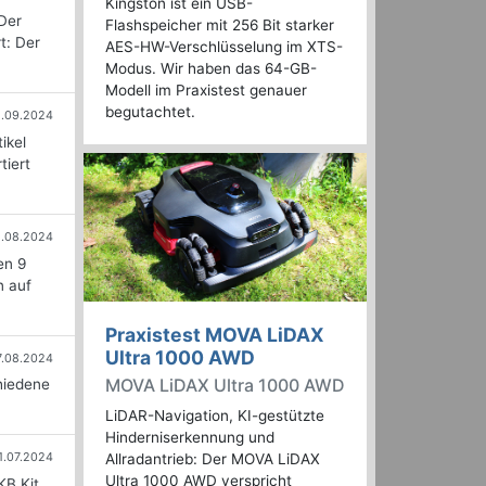
Kingston ist ein USB-
Der
Flashspeicher mit 256 Bit starker
t: Der
AES-HW-Verschlüsselung im XTS-
Modus. Wir haben das 64-GB-
Modell im Praxistest genauer
begutachtet.
1.09.2024
ikel
tiert
.08.2024
en 9
n auf
Praxistest MOVA LiDAX
Ultra 1000 AWD
7.08.2024
MOVA LiDAX Ultra 1000 AWD
hiedene
LiDAR-Navigation, KI-gestützte
Hinderniserkennung und
1.07.2024
Allradantrieb: Der MOVA LiDAX
Ultra 1000 AWD verspricht
KB Kit