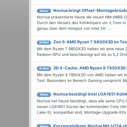
Noctua bringt Offset-Montagebrücke
News
Noctua präsentierte heute die neuen NM-IMB8 Of
Durch den Versatz des Kühlkörpers um 3,7mm in
genau über dem Hotspot von Intel 24- ...
Zen 5: AMD Ryzen 7 9800X3D im Tes
Artikel
Mit dem Ryzen 7 9800X3D haben wir eine neue Z
Radeon-GPU und beschleunigt auf bis zu 5,2 GHz.
3D V-Cache: AMD Ryzen 9 7950X3D 
Artikel
Mit dem Ryzen 9 7950X3D von AMD haben wir he
Test. Besonders im Bereich Gaming verspricht 
Noctua bestätigt Intel LGA1851 Kühl
News
Noctua hat heute bestätigt, dass alle seine CPU
neuen LGA1851 Sockel der kommenden Core Ultr
Lake-S), kompatibel sind. Montage-Upgrade-Kits fü
Kurzvorstellung: Noctua NH-U12A c
News