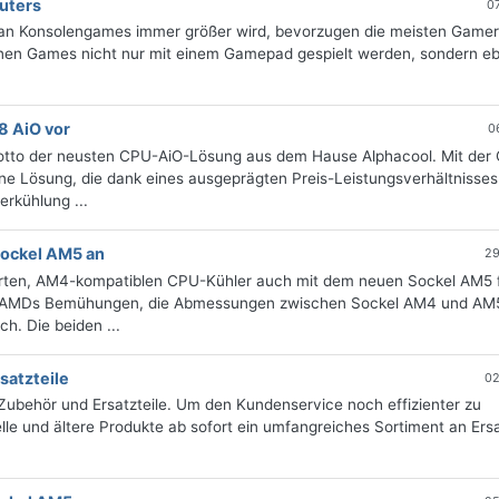
uters
0
 an Konsolengames immer größer wird, bevorzugen die meisten Game
nen Games nicht nur mit einem Gamepad gespielt werden, sondern e
8 AiO vor
0
s Motto der neusten CPU-AiO-Lösung aus dem Hause Alphacool. Mit der
-One Lösung, die dank eines ausgeprägten Preis-Leistungsverhältnisse
erkühlung ...
 Sockel AM5 an
29
tierten, AM4-kompatiblen CPU-Kühler auch mit dem neuen Sockel AM5 
k AMDs Bemühungen, die Abmessungen zwischen Sockel AM4 und AM5
ch. Die beiden ...
satzteile
02
 Zubehör und Ersatzteile. Um den Kundenservice noch effizienter zu
elle und ältere Produkte ab sofort ein umfangreiches Sortiment an Ers