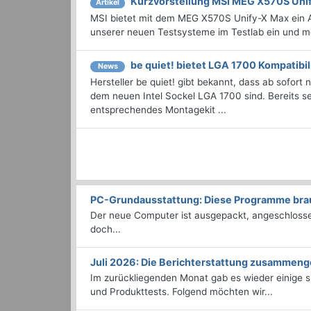
Kurzvorstellung MSI MEG X570S Uni
Artikel
MSI bietet mit dem MEG X570S Unify-X Max ein 
unserer neuen Testsysteme im Testlab ein und mö
be quiet! bietet LGA 1700 Kompatibil
News
Hersteller be quiet! gibt bekannt, dass ab sofort 
dem neuen Intel Sockel LGA 1700 sind. Bereits sei
entsprechendes Montagekit ...
PC-Grundausstattung: Diese Programme brauc
Der neue Computer ist ausgepackt, angeschlossen
doch...
Juli 2026: Die Bericht­erstattung zusammeng
Im zurückliegenden Monat gab es wieder einige
und Produkttests. Folgend möchten wir...