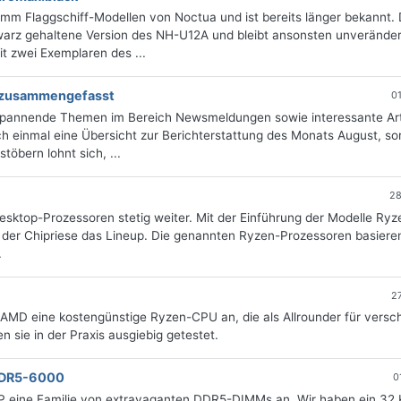
m Flaggschiff-Modellen von Noctua und ist bereits länger bekannt. 
warz gehaltene Version des NH-U12A und bleibt ansonsten unveränder
t zwei Exemplaren des ...
g zusammengefasst
0
 spannende Themen im Bereich Newsmeldungen sowie interessante Art
 einmal eine Übersicht zur Berichterstattung des Monats August, sor
öbern lohnt sich, ...
28
ktop-Prozessoren stetig weiter. Mit der Einführung der Modelle Ryz
der Chipriese das Lineup. Die genannten Ryzen-Prozessoren basiere
.
2
AMD eine kostengünstige Ryzen-CPU an, die als Allrounder für versc
 sie in der Praxis ausgiebig getestet.
DDR5-6000
0
ine Familie von extravaganten DDR5-DIMMs an. Wir haben ein 32 