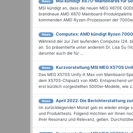
MSI kündigt X670-Mainboards für S
News
MSI kündigt an, dass die neuen MEG X670E GO
brandneue AMD X670 Mainboard-Produktpalette e
kommenden AMD Ryzen-Prozessoren der 7000er-S
Computex: AMD kündigt Ryzen 7000
News
Während der zur Zeit laufenden Computex (24. b
an. So präsentierte unter anderem Dr. Lisa Su 
darunter auch die für ...
Kurzvorstellung MSI MEG X570S Uni
News
Das MEG X570S Unify-X Max von Mainboard-Spezi
dem X570S-Chipsatz von AMD. Entsprechend unter
erst kürzlich vorgestellten 5000er-Modelle, wie z.
April 2022: Die Bericht­erstattung 
News
Im zurückliegenden Monat gab es wieder einige
und Produkttests. Folgend möchten wir Ihnen noch
ihrer Resonanz und Relevanz, geben. Durchstöbern