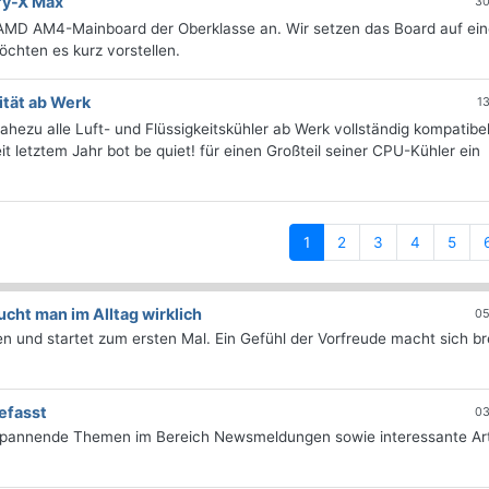
fy-X Max
30
AMD AM4-Mainboard der Oberklasse an. Wir setzen das Board auf ei
chten es kurz vorstellen.
ität ab Werk
1
nahezu alle Luft- und Flüssigkeitskühler ab Werk vollständig kompatibel
t letztem Jahr bot be quiet! für einen Großteil seiner CPU-Kühler ein
(current)
1
2
3
4
5
ht man im Alltag wirklich
05
 und startet zum ersten Mal. Ein Gefühl der Vorfreude macht sich bre
efasst
03
 spannende Themen im Bereich Newsmeldungen sowie interessante Art