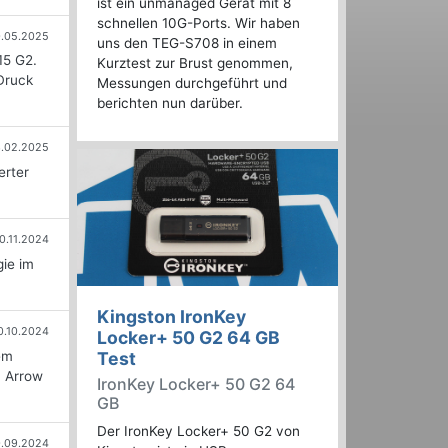
ist ein unmanaged Gerät mit 8
schnellen 10G-Ports. Wir haben
0.05.2025
uns den TEG-S708 in einem
15 G2.
Kurztest zur Brust genommen,
Druck
Messungen durchgeführt und
berichten nun darüber.
3.02.2025
erter
0.11.2024
ie im
Kingston IronKey
0.10.2024
Locker+ 50 G2 64 GB
em
Test
n Arrow
IronKey Locker+ 50 G2 64
GB
Der IronKey Locker+ 50 G2 von
.09.2024