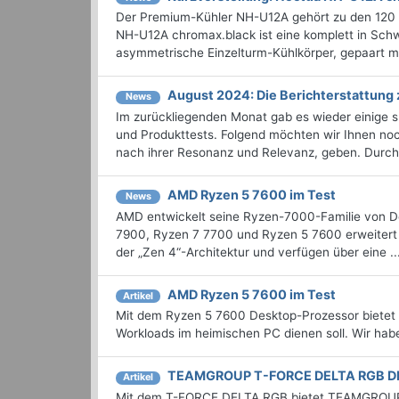
Der Premium-Kühler NH-U12A gehört zu den 120 m
NH-U12A chromax.black ist eine komplett in Sch
asymmetrische Einzelturm-Kühlkörper, gepaart mi
August 2024: Die Bericht­erstattun
News
Im zurückliegenden Monat gab es wieder einige
und Produkttests. Folgend möchten wir Ihnen noch
nach ihrer Resonanz und Relevanz, geben. Durchst
AMD Ryzen 5 7600 im Test
News
AMD entwickelt seine Ryzen-7000-Familie von Des
7900, Ryzen 7 7700 und Ryzen 5 7600 erweitert 
der „Zen 4“-Architektur und verfügen über eine ..
AMD Ryzen 5 7600 im Test
Artikel
Mit dem Ryzen 5 7600 Desktop-Prozessor bietet 
Workloads im heimischen PC dienen soll. Wir haben
TEAMGROUP T-FORCE DELTA RGB 
Artikel
Mit dem T-FORCE DELTA RGB bietet TEAMGROUP e