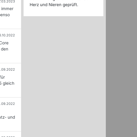
7.03.2023
Herz und Nieren geprüft.
r immer
benso
6.10.2022
 Core
s den
.09.2022
für
 gleich
.09.2022
atz- und