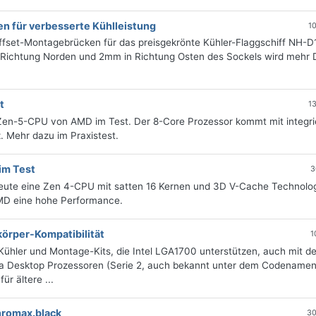
n für verbesserte Kühlleistung
1
fset-Montagebrücken für das preisgekrönte Kühler-Flaggschiff NH-D
 Richtung Norden und 2mm in Richtung Osten des Sockels wird mehr 
t
1
en-5-CPU von AMD im Test. Der 8-Core Prozessor kommt mit integri
 Mehr dazu im Praxistest.
im Test
3
ute eine Zen 4-CPU mit satten 16 Kernen und 3D V-Cache Technolog
AMD eine hohe Performance.
körper-Kompatibilität
1
-Kühler und Montage-Kits, die Intel LGA1700 unterstützen, auch mit d
a Desktop Prozessoren (Serie 2, auch bekannt unter dem Codename
r ältere ...
hromax.black
30