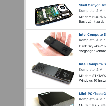
Skull Canyon: I
Komplett- & Min
Mit dem NUC6i7KY
Basis zählt zu de
Intel Compute
Komplett- & Mi
Dank Skylake-Y h
Vorgänger konnten
Intel Compute 
Komplett- & Min
Mit dem STK1AW32
Windows 10 Instal
Mini-PC-Test: 
Komplett- & Min
Mit dem BRIX BSi