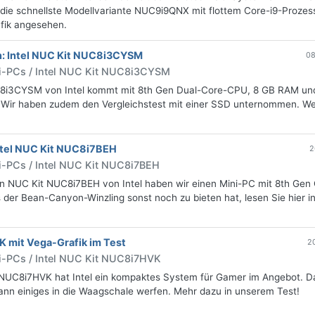
 die schnellste Modellvariante NUC9i9QNX mit flottem Core-i9-Prozes
fik angesehen.
: Intel NUC Kit NUC8i3CYSM
08
i-PCs / Intel NUC Kit NUC8i3CYSM
8i3CYSM von Intel kommt mit 8th Gen Dual-Core-CPU, 8 GB RAM un
Wir haben zudem den Vergleichstest mit einer SSD unternommen. We
ntel NUC Kit NUC8i7BEH
2
i-PCs / Intel NUC Kit NUC8i7BEH
n NUC Kit NUC8i7BEH von Intel haben wir einen Mini-PC mit 8th Gen 
der Bean-Canyon-Winzling sonst noch zu bieten hat, lesen Sie hier i
 mit Vega-Grafik im Test
2
i-PCs / Intel NUC Kit NUC8i7HVK
NUC8i7HVK hat Intel ein kompaktes System für Gamer im Angebot. 
ann einiges in die Waagschale werfen. Mehr dazu in unserem Test!