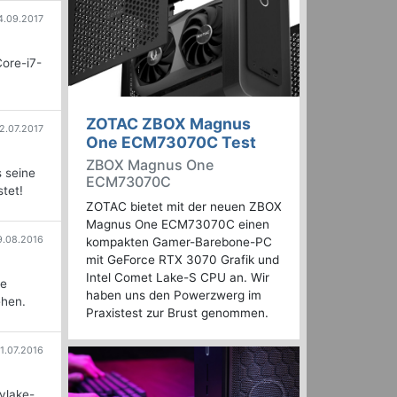
4.09.2017
ore-i7-
ZOTAC ZBOX Magnus
2.07.2017
One ECM73070C Test
ZBOX Magnus One
 seine
ECM73070C
tet!
ZOTAC bietet mit der neuen ZBOX
Magnus One ECM73070C einen
9.08.2016
kompakten Gamer-Barebone-PC
mit GeForce RTX 3070 Grafik und
Intel Comet Lake-S CPU an. Wir
ie
haben uns den Powerzwerg im
ehen.
Praxistest zur Brust genommen.
11.07.2016
ylake-