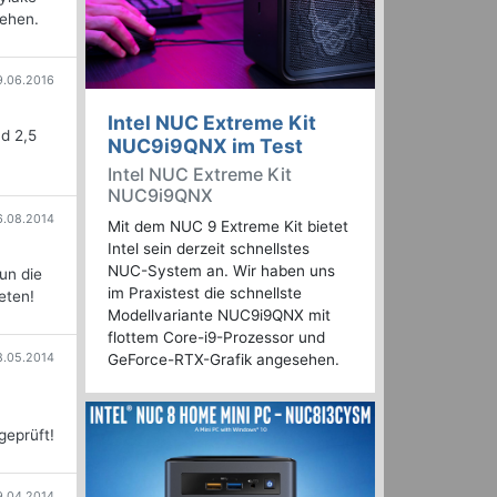
sehen.
9.06.2016
Intel NUC Extreme Kit
d 2,5
NUC9i9QNX im Test
Intel NUC Extreme Kit
NUC9i9QNX
6.08.2014
Mit dem NUC 9 Extreme Kit bietet
Intel sein derzeit schnellstes
NUC-System an. Wir haben uns
un die
im Praxistest die schnellste
eten!
Modellvariante NUC9i9QNX mit
flottem Core-i9-Prozessor und
8.05.2014
GeForce-RTX-Grafik angesehen.
geprüft!
9.04.2014