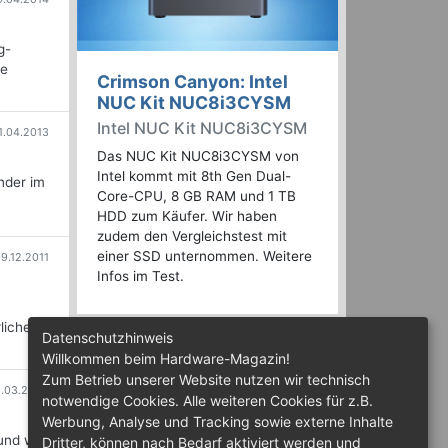
g-
ie
Crimson Canyon: Intel
NUC Kit NUC8i3CYSM
Intel NUC Kit NUC8i3CYSM
1.04.2013
Das NUC Kit NUC8i3CYSM von
Intel kommt mit 8th Gen Dual-
nder im
Core-CPU, 8 GB RAM und 1 TB
HDD zum Käufer. Wir haben
zudem den Vergleichstest mit
einer SSD unternommen. Weitere
9.12.2011
Infos im Test.
lichen
Datenschutzhinweis
Willkommen beim Hardware-Magazin!
Zum Betrieb unserer Website nutzen wir technisch
1.03.2003
notwendige Cookies. Alle weiteren Cookies für z.B.
Werbung, Analyse und Tracking sowie externe Inhalte
und wie
Dritter, können nach Bedarf aktiviert werden und