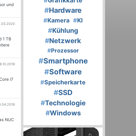
#
Grafikkarte
sor und
#
Hardware
#
Kamera
#
KI
.03.2020
#
Kühlung
d 1 TB
#
Netzwerk
itere
#
Prozessor
#
Smartphone
6.10.2019
#
Software
Core i7
#
Speicherkarte
n
#
SSD
#
Technologie
0.04.2019
#
Windows
Das NUC