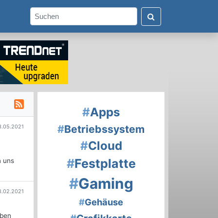
#
Apps
#
Betriebssystem
3.05.2021
#
Cloud
#
Festplatte
n uns
#
Gaming
8.02.2021
#
Gehäuse
aben