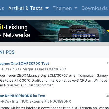
(current)
ws
Artikel & Tests
Themen
Downloads
NI-PCS
gnus One ECM73070C Test
1
ni-PCs / ZBOX Magnus One ECM73070C
t der neuen ZBOX Magnus One ECM73070C einen kompakten Gamer-
GeForce RTX 3070 Grafik und Intel Comet Lake-S CPU an. Wir habe
m Praxistest zur Brust genommen.
eme Kit NUC9i9QNX im Test
2
i-PCs / Intel NUC Extreme Kit NUC9i9QNX
reme Kit bietet Intel sein derzeit schnellstes NUC-System an. Wir h