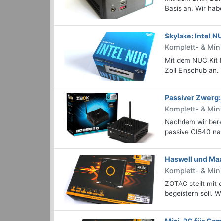
Basis an. Wir hab
Skylake: Intel 
Komplett- & Min
Mit dem NUC Kit 
Zoll Einschub an
Passiver Zwerg
Komplett- & Mi
Nachdem wir berei
passive CI540 nan
Haswell und M
Komplett- & Mi
ZOTAC stellt mit
begeistern soll. 
Mini-PC für Ga