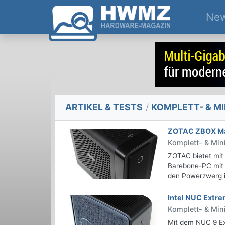
Ne
ARTIKEL & TESTS
/
KOMPLETT- & MI
ZOTAC ZBOX Ma
Komplett- & Mi
ZOTAC bietet mi
Barebone-PC mit 
den Powerzwerg i
Intel NUC Extr
Komplett- & Min
Mit dem NUC 9 Ext