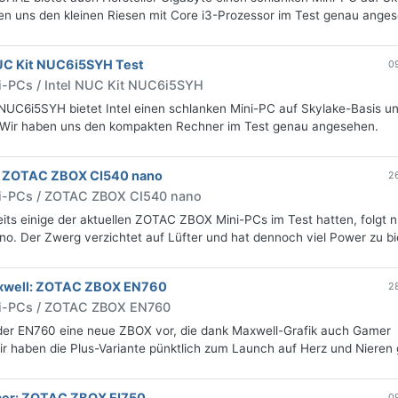
en uns den kleinen Riesen mit Core i3-Prozessor im Test genau ange
NUC Kit NUC6i5SYH Test
0
i-PCs / Intel NUC Kit NUC6i5SYH
NUC6i5SYH bietet Intel einen schlanken Mini-PC auf Skylake-Basis un
. Wir haben uns den kompakten Rechner im Test genau angesehen.
: ZOTAC ZBOX CI540 nano
2
ni-PCs / ZOTAC ZBOX CI540 nano
ts einige der aktuellen ZOTAC ZBOX Mini-PCs im Test hatten, folgt n
o. Der Zwerg verzichtet auf Lüfter und hat dennoch viel Power zu bi
axwell: ZOTAC ZBOX EN760
2
ni-PCs / ZOTAC ZBOX EN760
 der EN760 eine neue ZBOX vor, die dank Maxwell-Grafik auch Gamer
Wir haben die Plus-Variante pünktlich zum Launch auf Herz und Nieren 
mer: ZOTAC ZBOX EI750
0