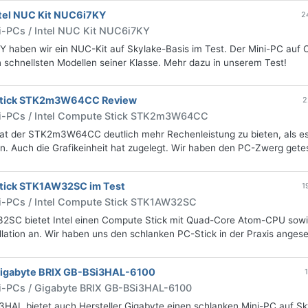
ntel NUC Kit NUC6i7KY
2
i-PCs / Intel NUC Kit NUC6i7KY
 haben wir ein NUC-Kit auf Skylake-Basis im Test. Der Mini-PC auf C
n schnellsten Modellen seiner Klasse. Mehr dazu in unserem Test!
 Stick STK2m3W64CC Review
2
ni-PCs / Intel Compute Stick STK2m3W64CC
at der STK2m3W64CC deutlich mehr Rechenleistung zu bieten, als es
. Auch die Grafikeinheit hat zugelegt. Wir haben den PC-Zwerg getes
Stick STK1AW32SC im Test
1
i-PCs / Intel Compute Stick STK1AW32SC
SC bietet Intel einen Compute Stick mit Quad-Core Atom-CPU sow
lation an. Wir haben uns den schlanken PC-Stick in der Praxis anges
Gigabyte BRIX GB-BSi3HAL-6100
i-PCs / Gigabyte BRIX GB-BSi3HAL-6100
3HAL bietet auch Hersteller Gigabyte einen schlanken Mini-PC auf Sk