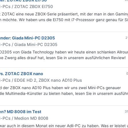
ni-PCs / ZOTAC ZBOX EI750
t ZOTAC eine neue ZBOX-Serie präsentiert, mit der man in den Gamin
n möchte. Wir haben uns die EI750 mit i7-Prozessor ganz genau für S
under: Giada Mini-PC D2305
2
i-PCs / Giada Mini-PC D2305
D2305 von Giada Technology haben wir heute einen schlanken Allrou
nke Zwerg alles drauf hat, lesen Sie in unserem ausführlichen Review!
vs. ZOTAC ZBOX nano
0
i-PCs / EDGE HD 2, ZBOX nano AD10 Plus
 der ZBOX nano AD10 Plus haben wir uns zwei Mini-PCs genauer
e Multimedia-Künstler zu bieten haben, lesen Sie in unserem ausführ
en? MD 8008 im Test
3
ni-PCs / Medion MD 8008
war auch in diesem Monat ein neuer Adli-PC zu haben. Was er leistet 