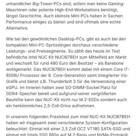
unhandlicher Big-Tower-PCs sind, sofern man keine Gaming-
Maschinen oder potente High-End-Workstations benötigt,
längst Geschichte. Auch kleinste Mini-PCs haben in Sachen
Performance einiges zu bieten und sind oftmals eine echte
Alternative.
Wie bei den gewöhnlichen Desktop-PCs, gibt es auch bei den
kompakten Mini-PC-Sprösslingen durchaus verschiedene
Leistungs- und Preissegmente. So zählt das heute im Test
befindliche Intel NUC Kit NUC8i7BEH zum Mittelfeld am Markt
und wechselt für rund 480 Euro den Besitzer – als Barebone
wohlgemerkt. Das NUC8i7BEH kommt dabei mit einem Core i7-
8559U Prozessor der 8. Core-Generation samt integrierter Iris-
Grafik und bietet z.B. Thunderbolt 3 für die Verwendung einer
eGPU. Im Inneren halten zwei SO-DIMM-Sockel Platz für
DDR4-Speicher bereit und aufgrund seiner vergrößerten
Bauhöhe kann das NUC-Kit nicht nur M.2-SSDs sondern auch
ein herkömmliches 2,5-Zoll-Drive aufnehmen.
In unserem folgenden Praxistest zum Intel NUC-Kit NUC8i7BEH
haben wir insgesamt zwei verschiedene System-Konfiguration
beleuchtet: Einmal mit einer 2,5 Zoll OCZ VT180 SATA-SSD und
einmal mit Intels SSD 660p auf M.2-Basis und NVMe-Protokoll.