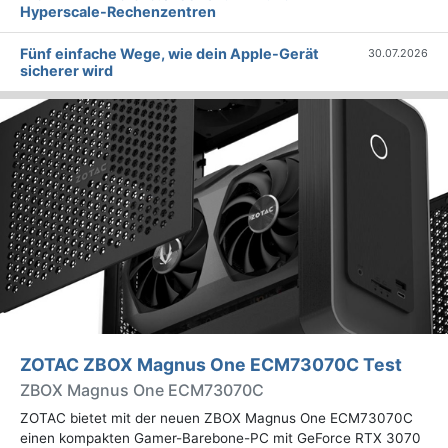
Hyperscale-Rechenzentren
Fünf einfache Wege, wie dein Apple-Gerät
30.07.2026
sicherer wird
ZOTAC ZBOX Magnus One ECM73070C Test
ZBOX Magnus One ECM73070C
ZOTAC bietet mit der neuen ZBOX Magnus One ECM73070C
einen kompakten Gamer-Barebone-PC mit GeForce RTX 3070