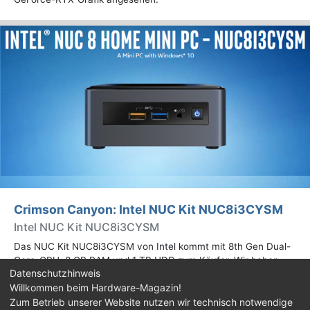
Crimson Canyon: Intel NUC Kit NUC8i3CYSM
Intel NUC Kit NUC8i3CYSM
Das NUC Kit NUC8i3CYSM von Intel kommt mit 8th Gen Dual-
Core-CPU, 8 GB RAM und 1 TB HDD zum Käufer. Wir haben
Datenschutzhinweis
zudem den Vergleichstest mit einer SSD unternommen.
Willkommen beim Hardware-Magazin!
Weitere Infos im Test.
Zum Betrieb unserer Website nutzen wir technisch notwendige