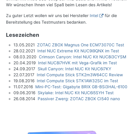
Wir wünschen Ihnen viel Spaß beim Lesen des Artikels!
Zu guter Letzt wollen wir uns bei Hersteller
Intel
für die
Bereitstellung des Testmusters bedanken.
Lesezeichen
13.05.2021
ZOTAC ZBOX Magnus One ECM73070C Test
28.02.2021
Intel NUC Extreme Kit NUC9i9QNX im Test
08.03.2020
Crimson Canyon: Intel NUC Kit NUC8i3CYSM
20.04.2019
Intel NUC8i7HVK mit Vega-Grafik im Test
24.09.2017
Skull Canyon: Intel NUC Kit NUC6i7KY
22.07.2017
Intel Compute Stick STK2m3W64CC Review
19.08.2016
Intel Compute Stick STK1AW32SC im Test
11.07.2016
Mini-PC-Test: Gigabyte BRIX GB-BSi3HAL-6100
09.06.2016
Skylake: Intel NUC Kit NUC6i5SYH Test
26.08.2014
Passiver Zwerg: ZOTAC ZBOX CI540 nano