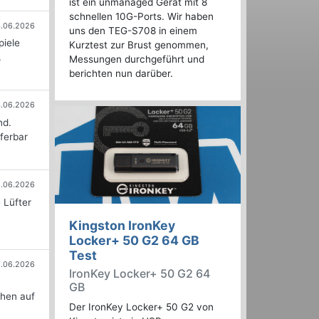
ist ein unmanaged Gerät mit 8
schnellen 10G-Ports. Wir haben
.06.2026
uns den TEG-S708 in einem
piele
Kurztest zur Brust genommen,
.
Messungen durchgeführt und
berichten nun darüber.
.06.2026
nd.
ferbar
.06.2026
 Lüfter
Kingston IronKey
Locker+ 50 G2 64 GB
Test
6.06.2026
IronKey Locker+ 50 G2 64
n
GB
chen auf
Der IronKey Locker+ 50 G2 von