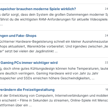
sspeicher brauchen moderne Spiele wirklich?
24
es dafür sorgt, dass dein System die großen Datenmengen moderner S
rfährst du die wichtigsten RAM-Anforderungen für aktuelle Videospiele
..
ungen und Fake-Shops
24
nüchterner Hardware-Begeisterung schnell ein kleiner Ausnahmezusta
ops aktualisiert, Warenkörbe vorbereitet. Und irgendwo zwischen „lie
 setzt bei vielen der Jagdinstinkt ...
Gaming PCs immer wichtiger wird
22
g, doch ohne gutes Kühlungsdesign können hohe Temperaturen, laute
ware deutlich verringern. Gaming Hardware wird von Jahr zu Jahr
eitsspeicher und SSDs erreichen höhere Geschwindigkeiten, ...
erändern die Freizeitgestaltung
1
mit der Entwicklung von Computern, Internetverbindungen und mobile
 erscheint – Filme in Sekunden zu streamen, Online-Spiele mit Mens
ttformen über ein ...