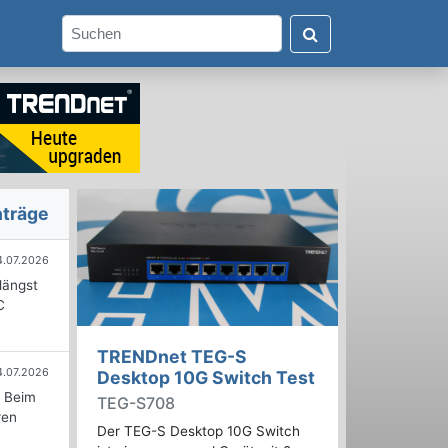
nträge
4.07.2026
längst
C
TRENDnet TEG-S
4.07.2026
Desktop 10G Switch Test
. Beim
TEG-S708
ren
Der TEG-S Desktop 10G Switch