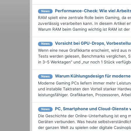
Performance-Check: Wie viel Arbeit
News
RAM spielt eine zentrale Rolle beim Gaming, da 
zuverlässig verarbeiten kann. In diesem Artikel e
Warum RAM beim Gaming wichtig ist RAM ist der .
Vorsicht bei GPU-Drops, Vorbestell
News
Wenn eine neue Grafikkarte erscheint, wird aus 
Tests werden gelesen, Benchmarks verglichen, Sh
in 3–5 Werktagen" und „nur noch 1 Stück verfügbar"
Warum Kühlungsdesign für moderne 
News
Moderne Gaming PCs liefern immer mehr Leistun
und instabile Taktraten den Vorteil starker Hard
leistungsfähiger. Grafikkarten, Prozessoren, Arb
PC, Smartphone und Cloud-Dienste v
News
Die Geschichte der Online-Unterhaltung ist eng 
Geräten verbunden. Was heute selbstverständlich
der ganzen Welt zu spielen oder digitale Casinopla