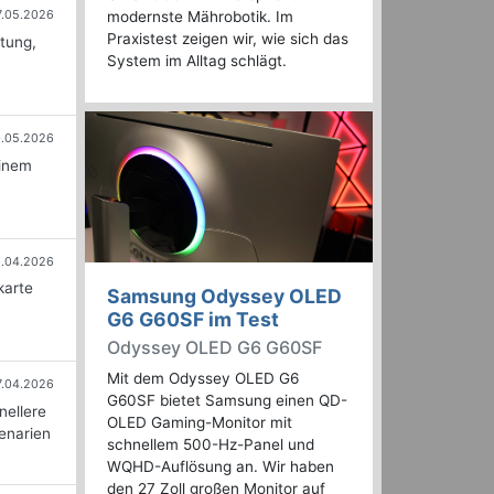
7.05.2026
modernste Mährobotik. Im
Praxistest zeigen wir, wie sich das
stung,
System im Alltag schlägt.
0.05.2026
einem
.04.2026
karte
Samsung Odyssey OLED
G6 G60SF im Test
Odyssey OLED G6 G60SF
Mit dem Odyssey OLED G6
7.04.2026
G60SF bietet Samsung einen QD-
nellere
OLED Gaming-Monitor mit
zenarien
schnellem 500-Hz-Panel und
WQHD-Auflösung an. Wir haben
den 27 Zoll großen Monitor auf