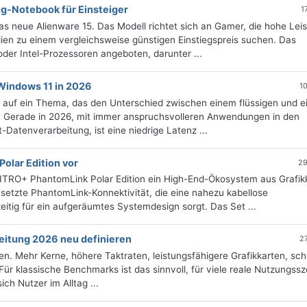
ng-Notebook für Einsteiger
1
as neue Alienware 15. Das Modell richtet sich an Gamer, die hohe Lei
en zu einem vergleichsweise günstigen Einstiegspreis suchen. Das
der Intel-Prozessoren angeboten, darunter ...
Windows 11 in 2026
1
l auf ein Thema, das den Unterschied zwischen einem flüssigen und 
Gerade in 2026, mit immer anspruchsvolleren Anwendungen in den
Datenverarbeitung, ist eine niedrige Latenz ...
olar Edition vor
29
NITRO+ PhantomLink Polar Edition ein High-End-Ökosystem aus Grafik
esetzte PhantomLink-Konnektivität, die eine nahezu kabellose
itig für ein aufgeräumtes Systemdesign sorgt. Das Set ...
eitung 2026 neu definieren
2
n. Mehr Kerne, höhere Taktraten, leistungsfähigere Grafikkarten, sch
ür klassische Benchmarks ist das sinnvoll, für viele reale Nutzungss
ich Nutzer im Alltag ...