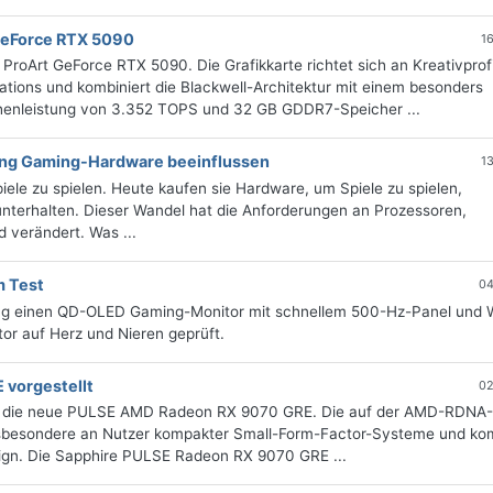
GeForce RTX 5090
1
ProArt GeForce RTX 5090. Die Grafikkarte richtet sich an Kreativprofi
ations und kombiniert die Blackwell-Architektur mit einem besonders
chenleistung von 3.352 TOPS und 32 GB GDDR7-Speicher ...
ung Gaming-Hardware beeinflussen
1
ele zu spielen. Heute kaufen sie Hardware, um Spiele zu spielen,
nterhalten. Dieser Wandel hat die Anforderungen an Prozessoren,
 verändert. Was ...
 Test
04
g einen QD-OLED Gaming-Monitor mit schnellem 500-Hz-Panel und
or auf Herz und Nieren geprüft.
 vorgestellt
02
o um die neue PULSE AMD Radeon RX 9070 GRE. Die auf der AMD-RDNA
 insbesondere an Nutzer kompakter Small-Form-Factor-Systeme und kom
ign. Die Sapphire PULSE Radeon RX 9070 GRE ...