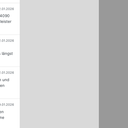
2.01.2026
 4090
leister
2.01.2026
 längst
2.01.2026
n und
len
9.01.2026
ren
ine