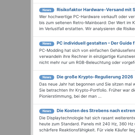
Risikofaktor Hardware-Versand mit
News
Wer hochwertige PC-Hardware verkauft oder ver
bis zum seltenen Retro-Mainboard: Der Wert im K
im Verlustfall erstatten. Wir analysieren die Risiken
PC individuell gestalten – Der Guide 
News
PC-Modding hat sich von einfachen Gehäusefenst
verwandeln ihre Rechner in einzigartige Kunstwer
nicht mehr nur um RGB-Beleuchtung oder vorgefert
Die große Krypto-Regulierung 2026
News
Das neue Jahr hat begonnen und Sie sitzen mal wie
Sie betrachten Ihr Krypto-Portfolio. Früher war d
Pionierstimmung, bei der man ...
Die Kosten des Strebens nach extre
News
Die Displaytechnologie hat sich rasant weiterentw
heute zum Standard. Panels mit 240 Hz, 360 Hz
schärfere Reaktionsfähigkeit. Für viele Käufer liegt