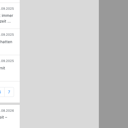
.09.2025
ht immer
it ...
.09.2025
 hatten
9.09.2025
mit
6
7
.08.2026
it –