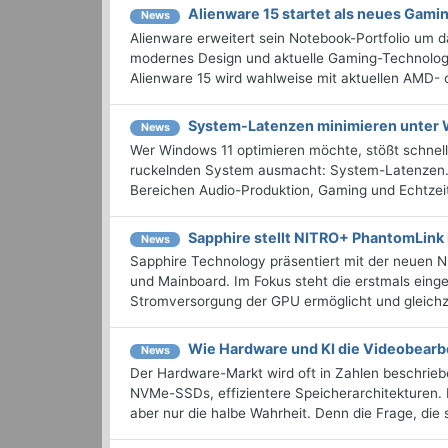
Alienware 15 startet als neues Gami
News
Alienware erweitert sein Notebook-Portfolio um d
modernes Design und aktuelle Gaming-Technologi
Alienware 15 wird wahlweise mit aktuellen AMD- o
System-Latenzen minimieren unter 
News
Wer Windows 11 optimieren möchte, stößt schnel
ruckelnden System ausmacht: System-Latenzen. 
Bereichen Audio-Produktion, Gaming und Echtzeit-
Sapphire stellt NITRO+ PhantomLink P
News
Sapphire Technology präsentiert mit der neuen 
und Mainboard. Im Fokus steht die erstmals eing
Stromversorgung der GPU ermöglicht und gleichze
Wie Hardware und KI die Videobearb
News
Der Hardware-Markt wird oft in Zahlen beschriebe
NVMe-SSDs, effizientere Speicherarchitekturen. F
aber nur die halbe Wahrheit. Denn die Frage, die s