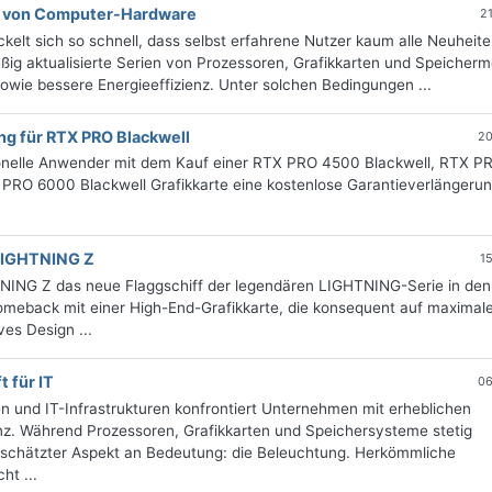
n von Computer-Hardware
2
lt sich so schnell, dass selbst erfahrene Nutzer kaum alle Neuheite
äßig aktualisierte Serien von Prozessoren, Grafikkarten und Speicher
wie bessere Energieeffizienz. Unter solchen Bedingungen ...
ng für RTX PRO Blackwell
20
ionelle Anwender mit dem Kauf einer RTX PRO 4500 Blackwell, RTX P
RO 6000 Blackwell Grafikkarte eine kostenlose Garantieverlängeru
 LIGHTNING Z
1
NING Z das neue Flaggschiff der legendären LIGHTNING-Serie in den
Comeback mit einer High-End-Grafikkarte, die konsequent auf maximal
es Design ...
 für IT
06
 und IT-Infrastrukturen konfrontiert Unternehmen mit erheblichen
nz. Während Prozessoren, Grafikkarten und Speichersysteme stetig
erschätzter Aspekt an Bedeutung: die Beleuchtung. Herkömmliche
ht ...