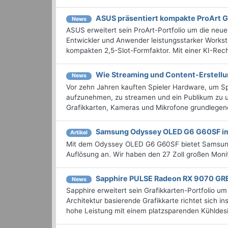
ASUS präsentiert kompakte ProArt 
News
ASUS erweitert sein ProArt-Portfolio um die neue 
Entwickler und Anwender leistungsstarker Workst
kompakten 2,5-Slot-Formfaktor. Mit einer KI-Re
Wie Streaming und Content-Erstell
News
Vor zehn Jahren kauften Spieler Hardware, um Spi
aufzunehmen, zu streamen und ein Publikum zu u
Grafikkarten, Kameras und Mikrofone grundlegend
Samsung Odyssey OLED G6 G60SF im
Artikel
Mit dem Odyssey OLED G6 G60SF bietet Samsun
Auflösung an. Wir haben den 27 Zoll großen Monit
Sapphire PULSE Radeon RX 9070 GRE
News
Sapphire erweitert sein Grafikkarten-Portfoli
Architektur basierende Grafikkarte richtet sich
hohe Leistung mit einem platzsparenden Kühldes