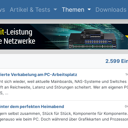
(current)
ws
Artikel & Tests
Themen
Downloads
2.599 Ei
ierte Verkabelung am PC-Arbeitsplatz
1
hnt sich wieder, weil aktuelle Mainboards, NAS-Systeme und Switches 
ft an Reichweite, Latenz und Störungen scheitert. Wer am eigenen P
, ...
hinter dem perfekten Heimabend
0
p gern selbst zusammen, Stück für Stück, Komponente für Komponente
 genauso wie beim PC. Doch während über Grafikkarten und Prozesso