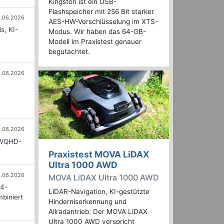
Kingston ist ein USB-
Flashspeicher mit 256 Bit starker
6.06.2026
AES-HW-Verschlüsselung im XTS-
s, KI-
Modus. Wir haben das 64-GB-
Modell im Praxistest genauer
begutachtet.
3.06.2026
.06.2026
 WQHD-
Praxistest MOVA LiDAX
Ultra 1000 AWD
.06.2026
MOVA LiDAX Ultra 1000 AWD
-4-
LiDAR-Navigation, KI-gestützte
biniert
Hinderniserkennung und
Allradantrieb: Der MOVA LiDAX
Ultra 1000 AWD verspricht