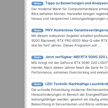
Tipps zu Bewertungen und Analyse
News
Der moderne Markt für Computerhardware entwicke
Blick behalten können. Hersteller bringen regelm
heraus und versprechen Leistungssteigerungen so
PNY: Kostenlose Garantieverlängeru
News
Mit diesem exklusiven Angebot erhalten profess
5000 Blackwell, RTX PRO 6000 Max-Q oder RTX P
drei bis fünf Jahren. Dieses Programm soll ...
Jetzt verfügbar: MSI RTX 5090 32G
News
MSI bringt mit der GeForce RTX 5090 32G LIGHT
Handel. Nach sieben Jahren feiert die Serie ihr 
Performance, extremes Overclocking und exklusiv
LED-Technik: Nachhaltige Leuchtkraft
News
Die schnelle Entwicklung moderner Rechenzentren
Herausforderungen im Bereich der Energieeffizie
leistungsfähiger werden, gewinnt ein häufig unt
Beleuchtung in Serverräumen und Büros verbrauc