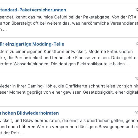
 Standard-Paketversicherungen
1
sendet, kennt das mulmige Gefühl bei der Paketabgabe. Von der RTX
arton übersteigt oft bei weitem das, was herkömmliche Versanddienst
 ...
für einzigartige Modding-Teile
1
ern zu einer eigenen Kunstform entwickelt. Moderne Enthusiasten
ke, die Persönlichkeit und technische Finesse vereinen. Dabei geht es
igte Wasserkühlungen. Die richtigen Elektronikbauteile bilden ...
1
der in Ihrer Gaming-Höhle, die Grafikkarte schnurrt leise vor sich hi
ieser Moment geprägt von einer gewissen Gesetzlosigkeit, einer digita
m hohen Bildwiederholraten
0
ickelt, und Bildwiederholraten, die einst als übertrieben gelten, gehö
 und noch höheren Werten versprechen flüssigere Bewegungen und e
 der Reiz ...