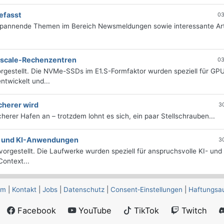
efasst
03
 spannende Themen im Bereich Newsmeldungen sowie interessante Art
erscale-Rechenzentren
03
rgestellt. Die NVMe-SSDs im E1.S-Formfaktor wurden speziell für GP
twickelt und...
cherer wird
3
icherer Hafen an – trotzdem lohnt es sich, ein paar Stellschrauben...
e- und KI-Anwendungen
3
orgestellt. Die Laufwerke wurden speziell für anspruchsvolle KI- und
ontext...
um
|
Kontakt
|
Jobs
|
Datenschutz
|
Consent‑Einstellungen
|
Haftungsa
Facebook
YouTube
TikTok
Twitch