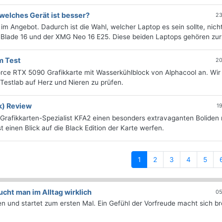
 welches Gerät ist besser?
23
 im Angebot. Dadurch ist die Wahl, welcher Laptop es sein sollte, nic
 Blade 16 und der XMG Neo 16 E25. Diese beiden Laptops gehören zurze
m Test
20
orce RTX 5090 Grafikkarte mit Wasserkühlblock von Alphacool an. Wir
Testlab auf Herz und Nieren zu prüfen.
k) Review
1
rafikkarten-Spezialist KFA2 einen besonders extravaganten Boliden 
 einen Blick auf die Black Edition der Karte werfen.
(current)
1
2
3
4
5
ht man im Alltag wirklich
05
 und startet zum ersten Mal. Ein Gefühl der Vorfreude macht sich bre