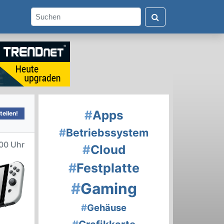
#
Apps
eilen!
#
Betriebssystem
00 Uhr
#
Cloud
#
Festplatte
#
Gaming
#
Gehäuse