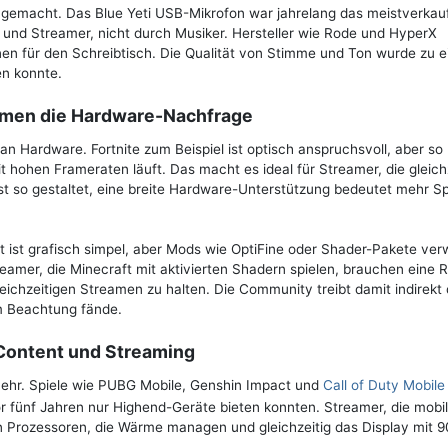
hgemacht. Das Blue Yeti USB-Mikrofon war jahrelang das meistverkau
und Streamer, nicht durch Musiker. Hersteller wie Rode und HyperX
en für den Schreibtisch. Die Qualität von Stimme und Ton wurde zu 
en konnte.
ormen die Hardware-Nachfrage
 an Hardware. Fortnite zum Beispiel ist optisch anspruchsvoll, aber so
t hohen Frameraten läuft. Das macht es ideal für Streamer, die gleich
 so gestaltet, eine breite Hardware-Unterstützung bedeutet mehr Spi
bst ist grafisch simpel, aber Mods wie OptiFine oder Shader-Pakete ve
eamer, die Minecraft mit aktivierten Shadern spielen, brauchen eine 
ichzeitigen Streamen zu halten. Die Community treibt damit indirekt
m Beachtung fände.
Content und Streaming
mehr. Spiele wie PUBG Mobile, Genshin Impact und
Call of Duty Mobile
r fünf Jahren nur Highend-Geräte bieten konnten. Streamer, die mobil
 Prozessoren, die Wärme managen und gleichzeitig das Display mit 9