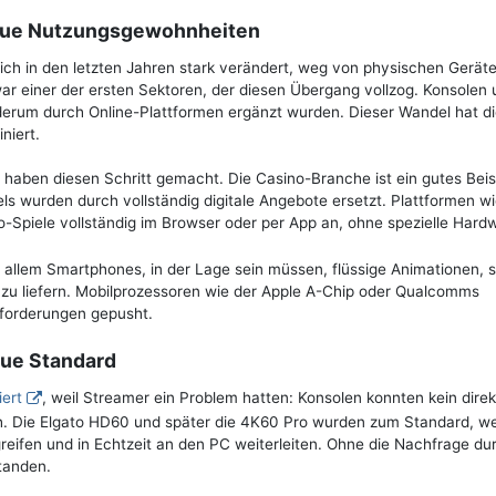
 neue Nutzungsgewohnheiten
sich in den letzten Jahren stark verändert, weg von physischen Gerät
 war einer der ersten Sektoren, der diesen Übergang vollzog. Konsolen
rum durch Online-Plattformen ergänzt wurden. Dieser Wandel hat d
niert.
haben diesen Schritt gemacht. Die Casino-Branche ist ein gutes Beisp
ls wurden durch vollständig digitale Angebote ersetzt. Plattformen w
o-Spiele vollständig im Browser oder per App an, ohne spezielle Hard
 allem Smartphones, in der Lage sein müssen, flüssige Animationen, 
zu liefern. Mobilprozessoren wie der Apple A-Chip oder Qualcomms
forderungen gepusht.
eue Standard
iert
, weil Streamer ein Problem hatten: Konsolen konnten kein dire
ah. Die Elgato HD60 und später die 4K60 Pro wurden zum Standard, wei
reifen und in Echtzeit an den PC weiterleiten. Ohne die Nachfrage du
tanden.