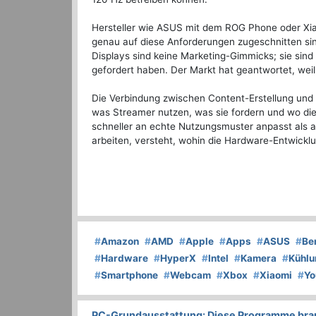
Hersteller wie ASUS mit dem ROG Phone oder Xi
genau auf diese Anforderungen zugeschnitten sin
Displays sind keine Marketing-Gimmicks; sie sind
gefordert haben. Der Markt hat geantwortet, weil
Die Verbindung zwischen Content-Erstellung und 
was Streamer nutzen, was sie fordern und wo die 
schneller an echte Nutzungsmuster anpasst als an
arbeiten, versteht, wohin die Hardware-Entwicklu
#
Amazon
#
AMD
#
Apple
#
Apps
#
ASUS
#
Be
#
Hardware
#
HyperX
#
Intel
#
Kamera
#
Kühlu
#
Smartphone
#
Webcam
#
Xbox
#
Xiaomi
#
Yo
PC-Grundausstattung: Diese Programme brauc