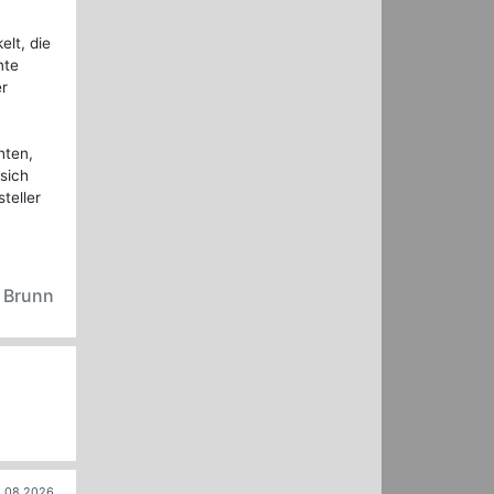
lt, die
nte
er
hten,
sich
teller
n Brunn
.08.2026