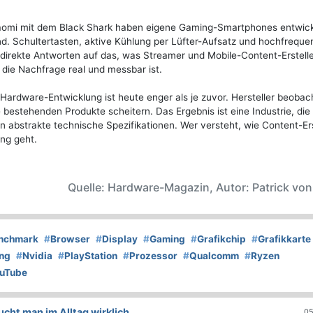
aomi mit dem Black Shark haben eigene Gaming-Smartphones entwicke
d. Schultertasten, aktive Kühlung per Lüfter-Aufsatz und hochfreque
 direkte Antworten auf das, was Streamer und Mobile-Content-Erstell
 die Nachfrage real und messbar ist.
Hardware-Entwicklung ist heute enger als je zuvor. Hersteller beobac
bestehenden Produkte scheitern. Das Ergebnis ist eine Industrie, die 
 abstrakte technische Spezifikationen. Wer versteht, wie Content-Ers
ng geht.
Quelle: Hardware-Magazin, Autor: Patrick vo
nchmark
#
Browser
#
Display
#
Gaming
#
Grafikchip
#
Grafikkarte
ng
#
Nvidia
#
PlayStation
#
Prozessor
#
Qualcomm
#
Ryzen
uTube
ht man im Alltag wirklich
05