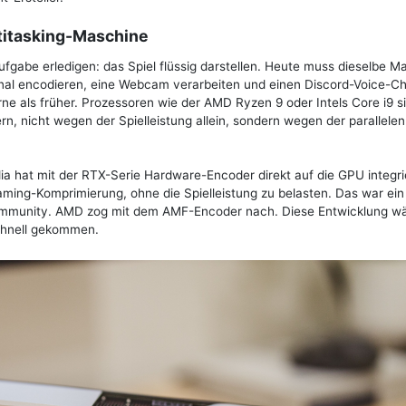
ltitasking-Maschine
fgabe erledigen: das Spiel flüssig darstellen. Heute muss dieselbe M
Signal encodieren, eine Webcam verarbeiten und einen Discord-Voice-C
rne als früher. Prozessoren wie der AMD Ryzen 9 oder Intels Core i9 s
rn, nicht wegen der Spielleistung allein, sondern wegen der parallelen
dia hat mit der RTX-Serie Hardware-Encoder direkt auf die GPU integri
ng-Komprimierung, ohne die Spielleistung zu belasten. Das war ein
ommunity. AMD zog mit dem AMF-Encoder nach. Diese Entwicklung w
schnell gekommen.