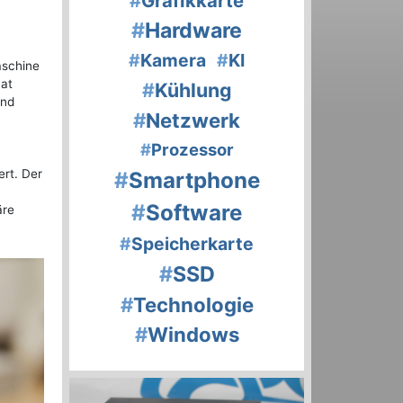
#
Grafikkarte
#
Hardware
#
Kamera
#
KI
aschine
hat
#
Kühlung
ind
#
Netzwerk
#
Prozessor
ert. Der
#
Smartphone
#
Software
äre
#
Speicherkarte
#
SSD
#
Technologie
#
Windows