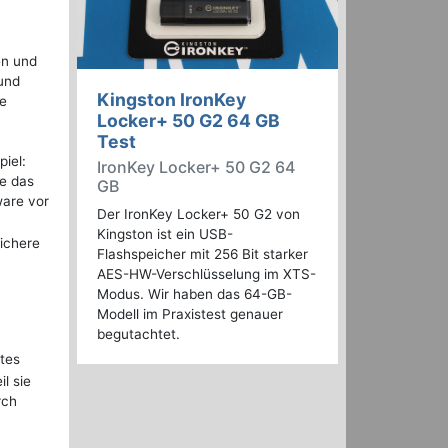
en und
 und
Kingston IronKey
ie
Locker+ 50 G2 64 GB
Test
iel:
IronKey Locker+ 50 G2 64
ie das
GB
ware vor
Der IronKey Locker+ 50 G2 von
Kingston ist ein USB-
sichere
Flashspeicher mit 256 Bit starker
AES-HW-Verschlüsselung im XTS-
Modus. Wir haben das 64-GB-
Modell im Praxistest genauer
begutachtet.
ktes
l sie
rch