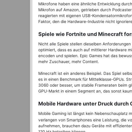
Mikrofone haben eine ähnliche Entwicklung durc
Mikrofon auf Amazon, getrieben durch Podcaster 
reagierten mit eigenen USB-Kondensatormikrofon
Faktor, den die Hardware-Industrie nicht ignorier
Spiele wie Fortnite und Minecraft f
Nicht alle Spiele stellen dieselben Anforderungen
optimiert, dass es auch auf mittlerer Hardware mi
encoden und spielen. Epic Games hat das bewusst
mehr Zuschauer, mehr Content.
Minecraft ist ein anderes Beispiel. Das Spiel sel
es in einen Benchmark für Mittelklasse-GPUs. Str
3060 oder besser, um stabile Frameraten beim gle
GPU-Markt in einem Segment an, das sonst kau
Mobile Hardware unter Druck durch 
Mobile Gaming ist längst kein Nebenschauplatz 
verlangen von Smartphones eine Leistung, die vo
aufnehmen, brauchen dazu Geräte mit effizienten
120 Hz betreiben können.