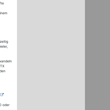
fte
einem
zeitig
eler,
rwandeln
RTX
 den
0 oder