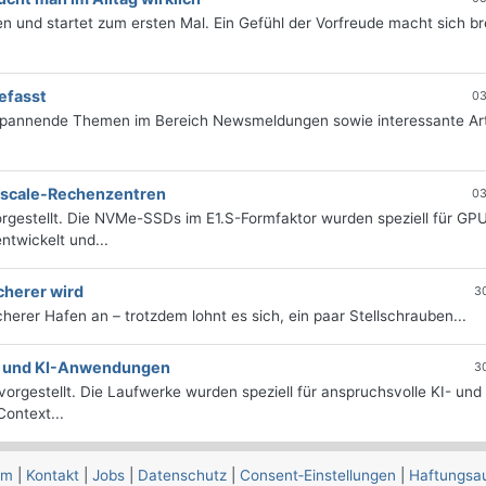
 und startet zum ersten Mal. Ein Gefühl der Vorfreude macht sich bre
efasst
03
 spannende Themen im Bereich Newsmeldungen sowie interessante Art
erscale-Rechenzentren
03
rgestellt. Die NVMe-SSDs im E1.S-Formfaktor wurden speziell für GP
twickelt und...
cherer wird
3
icherer Hafen an – trotzdem lohnt es sich, ein paar Stellschrauben...
e- und KI-Anwendungen
3
orgestellt. Die Laufwerke wurden speziell für anspruchsvolle KI- und
ontext...
um
|
Kontakt
|
Jobs
|
Datenschutz
|
Consent‑Einstellungen
|
Haftungsa