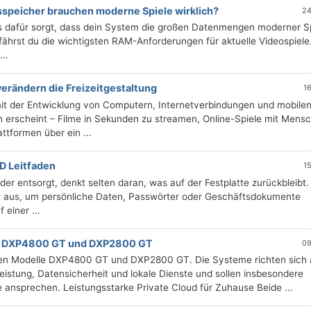
sspeicher brauchen moderne Spiele wirklich?
24
es dafür sorgt, dass dein System die großen Datenmengen moderner S
rfährst du die wichtigsten RAM-Anforderungen für aktuelle Videospiele
..
erändern die Freizeitgestaltung
1
mit der Entwicklung von Computern, Internetverbindungen und mobile
 erscheint – Filme in Sekunden zu streamen, Online-Spiele mit Mens
ttformen über ein ...
SD Leitfaden
1
er entsorgt, denkt selten daran, was auf der Festplatte zurückbleibt.
ht aus, um persönliche Daten, Passwörter oder Geschäftsdokumente
einer ...
it DXP4800 GT und DXP2800 GT
09
en Modelle DXP4800 GT und DXP2800 GT. Die Systeme richten sich 
stung, Datensicherheit und lokale Dienste und sollen insbesondere
ansprechen. Leistungsstarke Private Cloud für Zuhause Beide ...