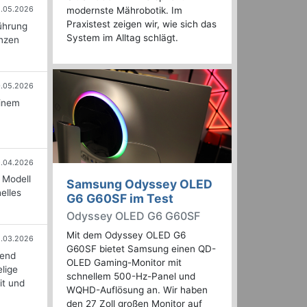
1.05.2026
modernste Mährobotik. Im
Praxistest zeigen wir, wie sich das
ührung
System im Alltag schlägt.
enzen
0.05.2026
einem
.04.2026
 Modell
Samsung Odyssey OLED
elles
G6 G60SF im Test
Odyssey OLED G6 G60SF
Mit dem Odyssey OLED G6
2.03.2026
G60SF bietet Samsung einen QD-
kend
OLED Gaming-Monitor mit
lige
schnellem 500-Hz-Panel und
it und
WQHD-Auflösung an. Wir haben
den 27 Zoll großen Monitor auf