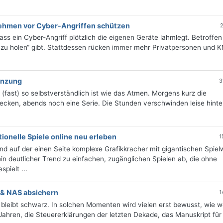
nehmen vor Cyber-Angriffen schützen
2
ass ein Cyber-Angriff plötzlich die eigenen Geräte lahmlegt. Betroffen
 zu holen“ gibt. Stattdessen rücken immer mehr Privatpersonen und 
renzung
3
(fast) so selbstverständlich ist wie das Atmen. Morgens kurz die
ecken, abends noch eine Serie. Die Stunden verschwinden leise hinte
itionelle Spiele online neu erleben
1
end auf der einen Seite komplexe Grafikkracher mit gigantischen Spiel
ein deutlicher Trend zu einfachen, zugänglichen Spielen ab, die ohne
pielt ...
 & NAS absichern
1
m bleibt schwarz. In solchen Momenten wird vielen erst bewusst, wie w
Jahren, die Steuererklärungen der letzten Dekade, das Manuskript für