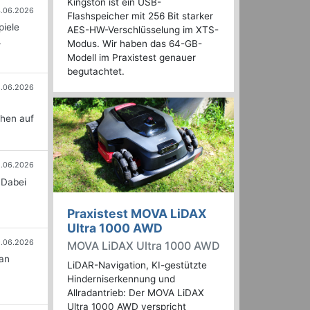
Kingston ist ein USB-
.06.2026
Flashspeicher mit 256 Bit starker
piele
AES-HW-Verschlüsselung im XTS-
.
Modus. Wir haben das 64-GB-
Modell im Praxistest genauer
begutachtet.
6.06.2026
n
chen auf
5.06.2026
 Dabei
Praxistest MOVA LiDAX
Ultra 1000 AWD
.06.2026
MOVA LiDAX Ultra 1000 AWD
an
LiDAR-Navigation, KI-gestützte
Hinderniserkennung und
Allradantrieb: Der MOVA LiDAX
Ultra 1000 AWD verspricht