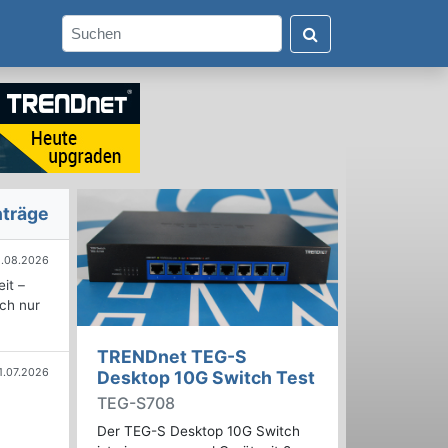
nträge
.08.2026
it –
ich nur
TRENDnet TEG-S
1.07.2026
Desktop 10G Switch Test
TEG-S708
Der TEG-S Desktop 10G Switch