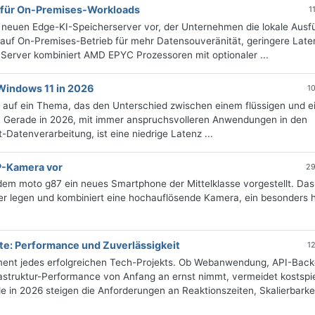
 für On-Premises-Workloads
1
neuen Edge-KI-Speicherserver vor, der Unternehmen die lokale Ausf
 auf On-Premises-Betrieb für mehr Datensouveränität, geringere Lat
 Server kombiniert AMD EPYC Prozessoren mit optionaler ...
Windows 11 in 2026
1
l auf ein Thema, das den Unterschied zwischen einem flüssigen und 
Gerade in 2026, mit immer anspruchsvolleren Anwendungen in den
Datenverarbeitung, ist eine niedrige Latenz ...
P-Kamera vor
29
em moto g87 ein neues Smartphone der Mittelklasse vorgestellt. Das
her legen und kombiniert eine hochauflösende Kamera, ein besonders h
kte: Performance und Zuverlässigkeit
1
dament jedes erfolgreichen Tech-Projekts. Ob Webanwendung, API-Bac
rastruktur-Performance von Anfang an ernst nimmt, vermeidet kostspie
e in 2026 steigen die Anforderungen an Reaktionszeiten, Skalierbarke