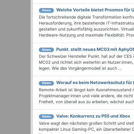
Welche Vorteile bietet Proxmox für
News
Die fortschreitende digitale Transformation kon
Herausforderung, ihre bestehende IT-Infrastruktur
gestalten und zukunftsfähig auszurichten. Virtua
Hardware-Nutzung und maximale Flexibilität. Prox
Punkt. stellt neues MC03 mit AphyO
News
Der Schweizer Hersteller Punkt. hat auf der CES
MC02 und richtet sich weiterhin an Nutzer:innen
legen. Wie das Vorgängermodell ist auch ...
Worauf es beim Netzwerkschutz für
News
Remote-Arbeit ist längst kein Ausnahmezustand me
Projektmanager:innen und viele andere, die nicht
Freiheit, von überall aus zu arbeiten, wächst auch
Valve: Konkurrenz zu PS5 und Xbox
News
Valve wagt den nächsten großen Schritt und stel
kompakter Linux Gaming-PC, ein überarbeiteter C