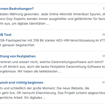
dernen Bedrohungen?
2
gitalen Währung geworden. Jede Online-Aktivität hinterlässt Spuren, d
ero-Day-Exploits werden immer ausgefeilter und gefährlicher für Nutz
r aus, um digitale Identitäten ...
GB Test
0
USB-Flashspeicher mit 256 Bit starker AES-HW-Verschlüsselung im XT
t genauer begutachtet.
ttung von Festplatten
0
verloren und wissen nicht, welche Datenrettungssoftware sich lohnt?
 oft ähnlich aus, doch die beste Festplatte Datenrettung Software k
rgebnisse. Wir haben die beliebtesten ...
unch erst richtig beginnen
0
ts und schließlich der große Moment: Die neue Website, die
 geht live. Oft herrscht Erleichterung. Das Projekt scheint abgeschlo
tliche Arbeit. Ein digitales ...