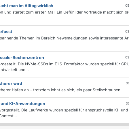
ht man im Alltag wirklich
05
 und startet zum ersten Mal. Ein Gefühl der Vorfreude macht sich bre
efasst
03
 spannende Themen im Bereich Newsmeldungen sowie interessante Art
erscale-Rechenzentren
03
rgestellt. Die NVMe-SSDs im E1.S-Formfaktor wurden speziell für GP
twickelt und...
cherer wird
3
icherer Hafen an – trotzdem lohnt es sich, ein paar Stellschrauben...
e- und KI-Anwendungen
3
orgestellt. Die Laufwerke wurden speziell für anspruchsvolle KI- und
ontext...