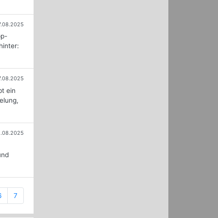
7.08.2025
pp-
hinter:
7.08.2025
t ein
selung,
2.08.2025
und
6
7