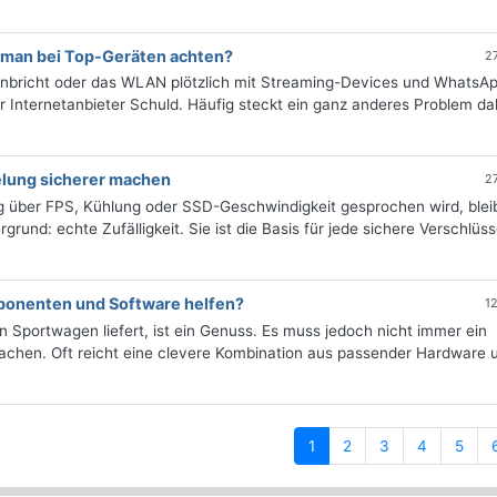
 man bei Top-Geräten achten?
2
einbricht oder das WLAN plötzlich mit Streaming-Devices und WhatsA
er Internetanbieter Schuld. Häufig steckt ein ganz anderes Problem da
lung sicherer machen
2
über FPS, Kühlung oder SSD-Geschwindigkeit gesprochen wird, bleib
grund: echte Zufälligkeit. Sie ist die Basis für jede sichere Verschlüs
.
onenten und Software helfen?
1
in Sportwagen liefert, ist ein Genuss. Es muss jedoch nicht immer ein
achen. Oft reicht eine clevere Kombination aus passender Hardware 
(current)
1
2
3
4
5