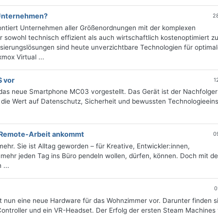
 Unternehmen?
2
frontiert Unternehmen aller Größenordnungen mit der komplexen
 sowohl technisch effizient als auch wirtschaftlich kostenoptimiert z
lisierungslösungen sind heute unverzichtbare Technologien für optima
mox Virtual ...
S vor
1
 das neue Smartphone MC03 vorgestellt. Das Gerät ist der Nachfolger
, die Wert auf Datenschutz, Sicherheit und bewussten Technologieein
 Remote-Arbeit ankommt
0
hr. Sie ist Alltag geworden – für Kreative, Entwickler:innen,
 mehr jeden Tag ins Büro pendeln wollen, dürfen, können. Doch mit de
 ...
0
lt nun eine neue Hardware für das Wohnzimmer vor. Darunter finden s
ontroller und ein VR-Headset. Der Erfolg der ersten Steam Machines