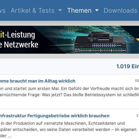
(current)
ws
Artikel & Tests
Themen
Downloads
1.019 Ei
me braucht man im Alltag wirklich
05
 und startet zum ersten Mal. Ein Gefühl der Vorfreude macht sich bre
ernüchternde Frage: Was jetzt? Das bloße Betriebssystem ist schließl
nfrastruktur Fertigungsbetriebe wirklich brauchen
2
r in der Produktion auf vernetzte Maschinen, Echtzeitdaten und
 später entscheiden, wo seine Daten verarbeitet werden – im eigenen
er ...