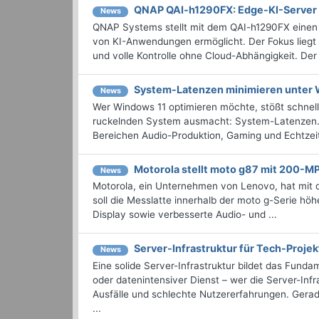
QNAP QAI-h1290FX: Edge-KI-Server
News
QNAP Systems stellt mit dem QAI-h1290FX einen 
von KI-Anwendungen ermöglicht. Der Fokus liegt
und volle Kontrolle ohne Cloud-Abhängigkeit. Der
System-Latenzen minimieren unter 
News
Wer Windows 11 optimieren möchte, stößt schnel
ruckelnden System ausmacht: System-Latenzen. 
Bereichen Audio-Produktion, Gaming und Echtzeit-
Motorola stellt moto g87 mit 200-M
News
Motorola, ein Unternehmen von Lenovo, hat mit d
soll die Messlatte innerhalb der moto g-Serie hö
Display sowie verbesserte Audio- und ...
Server-Infrastruktur für Tech-Proje
News
Eine solide Server-Infrastruktur bildet das Fun
oder datenintensiver Dienst – wer die Server-Inf
Ausfälle und schlechte Nutzererfahrungen. Gerad
...