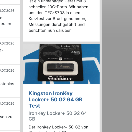
ist ein unmanaged Gerät mit 8
schnellen 10G-Ports. Wir haben
1.07.2026
uns den TEG-S708 in einem
ie
Kurztest zur Brust genommen,
er. Im
Messungen durchgeführt und
berichten nun darüber.
9.07.2026
S-
5.07.2026
ostenlos
Kingston IronKey
Locker+ 50 G2 64 GB
3.07.2026
Test
IronKey Locker+ 50 G2 64
ssen zu
GB
Der IronKey Locker+ 50 G2 von