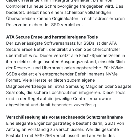
dabei unverändert im Hintergrund erhalten, bis er vom
Controller für neue Schreibvorgänge freigegeben wird. Das
bedeutet: Selbst nach einem scheinbar vollständigen
Überschreiben können Originaldaten in nicht adressierbaren
Reservebereichen der SSD verbleiben.
ATA Secure Erase und herstellereigene Tools
Der zuverlässigste Softwareansatz für SSDs ist der ATA
Secure Erase Befehl, der direkt an den Speichercontroller
übermittelt wird. Dieser versetzt alle Flash-Speicherzellen in
ihren elektrisch gelöschten Ausgangszustand, einschließlich
der Reserve- und Überprovisionierungsbereiche. Für NVMe-
SSDs existiert ein entsprechender Befehl namens NVMe
Format. Viele Hersteller bieten zudem eigene
Diagnosewerkzeuge an, etwa Samsung Magician oder Seagate
SeaTools, die sichere Löschroutinen integrieren. Diese Tools
sind in der Regel auf die jeweilige Controllerhardware
abgestimmt und damit besonders zuverlässig.
Verschlüsselung als vorausschauende Schutzmaßnahme
Eine elegante Ergänzungsstrategie besteht darin, SSDs von
Anfang an vollständig zu verschlüsseln. Wer die gesamte
Festplatte mit AES-256 verschlüsselt und am Ende des