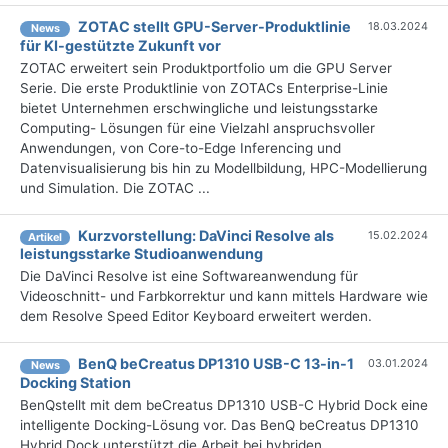
ZOTAC stellt GPU-Server-Produktlinie
18.03.2024
News
für KI-gestützte Zukunft vor
ZOTAC erweitert sein Produktportfolio um die GPU Server
Serie. Die erste Produktlinie von ZOTACs Enterprise-Linie
bietet Unternehmen erschwingliche und leistungsstarke
Computing- Lösungen für eine Vielzahl anspruchsvoller
Anwendungen, von Core-to-Edge Inferencing und
Datenvisualisierung bis hin zu Modellbildung, HPC-Modellierung
und Simulation. Die ZOTAC ...
Kurzvorstellung: DaVinci Resolve als
15.02.2024
Artikel
leistungsstarke Studioanwendung
Die DaVinci Resolve ist eine Softwareanwendung für
Videoschnitt- und Farbkorrektur und kann mittels Hardware wie
dem Resolve Speed Editor Keyboard erweitert werden.
BenQ beCreatus DP1310 USB-C 13-in-1
03.01.2024
News
Docking Station
BenQstellt mit dem beCreatus DP1310 USB-C Hybrid Dock eine
intelligente Docking-Lösung vor. Das BenQ beCreatus DP1310
Hybrid Dock unterstützt die Arbeit bei hybriden