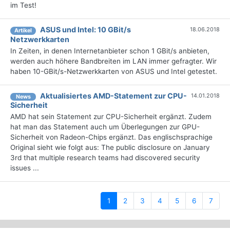
im Test!
ASUS und Intel: 10 GBit/s
18.06.2018
Artikel
Netzwerkkarten
In Zeiten, in denen Internetanbieter schon 1 GBit/s anbieten,
werden auch höhere Bandbreiten im LAN immer gefragter. Wir
haben 10-GBit/s-Netzwerkkarten von ASUS und Intel getestet.
Aktualisiertes AMD-Statement zur CPU-
14.01.2018
News
Sicherheit
AMD hat sein Statement zur CPU-Sicherheit ergänzt. Zudem
hat man das Statement auch um Überlegungen zur GPU-
Sicherheit von Radeon-Chips ergänzt. Das englischsprachige
Original sieht wie folgt aus: The public disclosure on January
3rd that multiple research teams had discovered security
issues ...
(current)
1
2
3
4
5
6
7