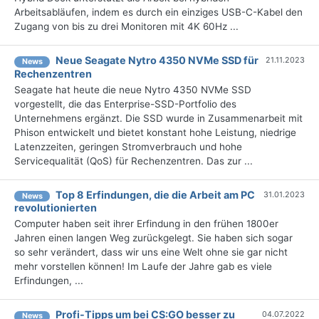
Arbeitsabläufen, indem es durch ein einziges USB-C-Kabel den
Zugang von bis zu drei Monitoren mit 4K 60Hz ...
Neue Seagate Nytro 4350 NVMe SSD für
21.11.2023
News
Rechenzentren
Seagate hat heute die neue Nytro 4350 NVMe SSD
vorgestellt, die das Enterprise-SSD-Portfolio des
Unternehmens ergänzt. Die SSD wurde in Zusammenarbeit mit
Phison entwickelt und bietet konstant hohe Leistung, niedrige
Latenzzeiten, geringen Stromverbrauch und hohe
Servicequalität (QoS) für Rechenzentren. Das zur ...
Top 8 Erfindungen, die die Arbeit am PC
31.01.2023
News
revolutionierten
Computer haben seit ihrer Erfindung in den frühen 1800er
Jahren einen langen Weg zurückgelegt. Sie haben sich sogar
so sehr verändert, dass wir uns eine Welt ohne sie gar nicht
mehr vorstellen können! Im Laufe der Jahre gab es viele
Erfindungen, ...
Profi-Tipps um bei CS:GO besser zu
04.07.2022
News