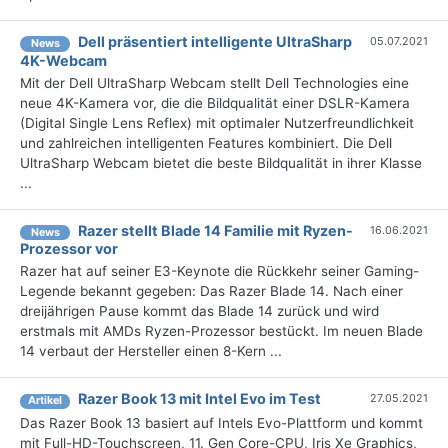
Dell präsentiert intelligente UltraSharp
05.07.2021
News
4K-Webcam
Mit der Dell UltraSharp Webcam stellt Dell Technologies eine
neue 4K-Kamera vor, die die Bildqualität einer DSLR-Kamera
(Digital Single Lens Reflex) mit optimaler Nutzerfreundlichkeit
und zahlreichen intelligenten Features kombiniert. Die Dell
UltraSharp Webcam bietet die beste Bildqualität in ihrer Klasse
...
Razer stellt Blade 14 Familie mit Ryzen-
16.06.2021
News
Prozessor vor
Razer hat auf seiner E3-Keynote die Rückkehr seiner Gaming-
Legende bekannt gegeben: Das Razer Blade 14. Nach einer
dreijährigen Pause kommt das Blade 14 zurück und wird
erstmals mit AMDs Ryzen-Prozessor bestückt. Im neuen Blade
14 verbaut der Hersteller einen 8-Kern ...
Razer Book 13 mit Intel Evo im Test
27.05.2021
Artikel
Das Razer Book 13 basiert auf Intels Evo-Plattform und kommt
mit Full-HD-Touchscreen, 11. Gen Core-CPU, Iris Xe Graphics,