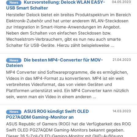
Kurzvorstellung: Delock WLAN EASY-
04.05.2023
News
USB Smart Schalter
Hersteller Delock bietet ein breites Produktspektrum im Bereich
Elektronik-Zubehör und hat unter anderem WLAN-Steckdosen
zur Integration in Smart-Home-Anwendungen im Angebot.
Neben dem Schalten von einfachen Steckdosen bzw.
Wechselstrom-Verbrauchern, gibt es nun neu auch smarte
Schalter für USB-Geräte. Hierzu zählt beispielsweise ...
Die besten MP4-Converter für MOV-
21.04.2023
News
Dateien
MP4 Converter sind Softwareprogramme, die es ermöglichen,
Videos in das MP4-Format zu konvertieren. MP4 ist ein weit
verbreitetes Videoformat, das von vielen Geräten und
Plattformen unterstützt wird. Ein MP4 Converter kann nützlich
sein, wenn man ein Video in einem anderen ...
ASUS ROG kündigt Swift OLED
14.03.2023
News
PG27AQDM Gaming-Monitor an
ASUS Republic of Gamers (ROG) hat die Verfügbarkeit des ROG
Swift OLED PG27AQDM Gaming-Monitors bekannt gegeben.
Dieser 26,5-Zoll-OLED-Gaming-Monitor mit QHD-Auflösung