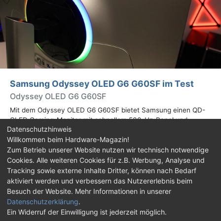
Samsung Odyssey OLED G6 G60SF im Test
Odyssey OLED G6 G60SF
Mit dem Odyssey OLED G6 G60SF bietet Samsung einen QD-
OLED Gaming-Monitor mit schnellem 500-Hz-Panel und
Datenschutzhinweis
WQHD-Auflösung an. Wir haben den 27 Zoll großen Monitor auf
Willkommen beim Hardware-Magazin!
Herz und Nieren geprüft.
Zum Betrieb unserer Website nutzen wir technisch notwendige
Cookies. Alle weiteren Cookies für z.B. Werbung, Analyse und
Impressum
|
Kontakt
|
Jobs
|
Datenschutz
|
Tracking sowie externe Inhalte Dritter, können nach Bedarf
Consent‑Einstellungen
|
Haftungsausschluss
aktiviert werden und verbessern das Nutzererlebnis beim
Besuch der Website. Mehr Informationen in unserer
Feed
Facebook
YouTube
TikTok
Datenschutzerklärung
.
Ein Widerruf der Einwilligung ist jederzeit möglich.
Twitch
Discord