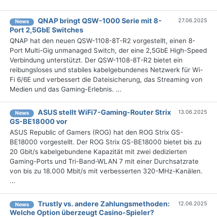
QNAP bringt QSW-1000 Serie mit 8-
27.06.2025
News
Port 2,5GbE Switches
QNAP hat den neuen QSW-1108-8T-R2 vorgestellt, einen 8-
Port Multi-Gig unmanaged Switch, der eine 2,5GbE High-Speed
Verbindung unterstützt. Der QSW-1108-8T-R2 bietet ein
reibungsloses und stabiles kabelgebundenes Netzwerk für Wi-
Fi 6/6E und verbessert die Dateisicherung, das Streaming von
Medien und das Gaming-Erlebnis. ...
ASUS stellt WiFi7-Gaming-Router Strix
13.06.2025
News
GS-BE18000 vor
ASUS Republic of Gamers (ROG) hat den ROG Strix GS-
BE18000 vorgestellt. Der ROG Strix GS-BE18000 bietet bis zu
20 Gbit/s kabelgebundene Kapazität mit zwei dedizierten
Gaming-Ports und Tri-Band-WLAN 7 mit einer Durchsatzrate
von bis zu 18.000 Mbit/s mit verbesserten 320-MHz-Kanälen.
...
Trustly vs. andere Zahlungsmethoden:
12.06.2025
News
Welche Option überzeugt Casino-Spieler?