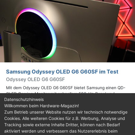
Samsung Odyssey OLED G6 G60SF im Test
Odyssey OLED G6 G60SF
Mit dem Odyssey OLED G6 G60SF bietet Samsung einen QD-
OLED Gaming-Monitor mit schnellem 500-Hz-Panel und
Datenschutzhinweis
WQHD-Auflösung an. Wir haben den 27 Zoll großen Monitor auf
Willkommen beim Hardware-Magazin!
Herz und Nieren geprüft.
Zum Betrieb unserer Website nutzen wir technisch notwendige
Cookies. Alle weiteren Cookies für z.B. Werbung, Analyse und
Impressum
|
Kontakt
|
Jobs
|
Datenschutz
|
Tracking sowie externe Inhalte Dritter, können nach Bedarf
Consent‑Einstellungen
|
Haftungsausschluss
aktiviert werden und verbessern das Nutzererlebnis beim