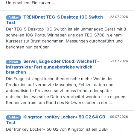
Unterschied. Ein kurzer ...
TRENDnet TEG-S Desktop 10G Switch
23.07.2026
Artikel
Test
Der TEG-S Desktop 10G Switch ist ein unmanaged Gerät mit 8
schnellen 10G-Ports. Wir haben uns den TEG-S708 in einem
Kurztest zur Brust genommen, Messungen durchgeführt und
berichten nun darüber.
Server, Edge oder Cloud: Welche IT-
21.07.2026
News
Infrastruktur Fertigungsbetriebe wirklich
brauchen
Die Frage ist längst keine theoretische mehr: Wer in der
Produktion auf vernetzte Maschinen, Echtzeitdaten und
automatisierte Prozesse setzt, muss früher oder später
entscheiden, wo seine Daten verarbeitet werden – im eigenen
Rechenzentrum, am Rand des Netzwerks oder in der ...
Kingston IronKey Locker+ 50 G2 64 GB
09.07.2026
Artikel
Test
Der IronKey Locker+ 50 G2 von Kingston ist ein USB-