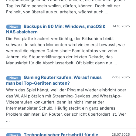
Tag ins Büro pendeln wollen, dürfen, können. Doch mit der
Freiheit, von überall aus zu arbeiten, wächst auch ...
Backups in 60 Min: Windows, macOS &
14.10.2025
News
NAS absichern
Die Festplatte klackert verdächtig, der Bildschirm bleibt
schwarz. In solchen Momenten wird vielen erst bewusst, wie
wertvoll die eigenen Daten sind – Familienfotos von zehn
Jahren, die Steuererklärungen der letzten Dekade, das
Manuskript für die Abschlussarbeit. Oft bleibt dann nur ...
Gaming Router kaufen: Worauf muss
27.08.2025
News
man bei Top-Geräten achten?
Wenn das Spiel hängt, weil der Ping mal wieder einbricht oder
das WLAN plötzlich mit Streaming-Devices und WhatsApp-
Videoanrufen konkurriert, dann ist nicht immer der
Internetanbieter Schuld. Häufig steckt ein ganz anderes
Problem dahinter: Ein Router, der schlicht überfordert ist. Wer
...
Technologischer Fortschritt für die
28.07.2025
News