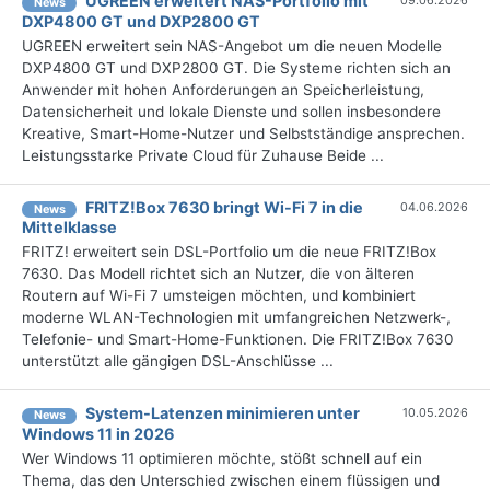
UGREEN erweitert NAS-Portfolio mit
09.06.2026
News
DXP4800 GT und DXP2800 GT
UGREEN erweitert sein NAS-Angebot um die neuen Modelle
DXP4800 GT und DXP2800 GT. Die Systeme richten sich an
Anwender mit hohen Anforderungen an Speicherleistung,
Datensicherheit und lokale Dienste und sollen insbesondere
Kreative, Smart-Home-Nutzer und Selbstständige ansprechen.
Leistungsstarke Private Cloud für Zuhause Beide ...
FRITZ!Box 7630 bringt Wi-Fi 7 in die
04.06.2026
News
Mittelklasse
FRITZ! erweitert sein DSL-Portfolio um die neue FRITZ!Box
7630. Das Modell richtet sich an Nutzer, die von älteren
Routern auf Wi-Fi 7 umsteigen möchten, und kombiniert
moderne WLAN-Technologien mit umfangreichen Netzwerk-,
Telefonie- und Smart-Home-Funktionen. Die FRITZ!Box 7630
unterstützt alle gängigen DSL-Anschlüsse ...
System-Latenzen minimieren unter
10.05.2026
News
Windows 11 in 2026
Wer Windows 11 optimieren möchte, stößt schnell auf ein
Thema, das den Unterschied zwischen einem flüssigen und