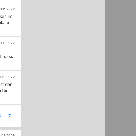
8.11.2022
cken im
elche
1.11.2022
t, dass
1.10.2022
sst den
 für
6
7
.08.2026