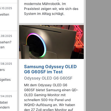
modernste Mährobotik. Im
5.10.2025
Praxistest zeigen wir, wie sich das
System im Alltag schlägt.
welten
.09.2025
usehen?
ten
7.08.2025
Samsung Odyssey OLED
ers
G6 G60SF im Test
Odyssey OLED G6 G60SF
ügeltes
Mit dem Odyssey OLED G6
G60SF bietet Samsung einen QD-
OLED Gaming-Monitor mit
7.04.2025
schnellem 500-Hz-Panel und
dabei
WQHD-Auflösung an. Wir haben
ondern
den 27 Zoll großen Monitor auf