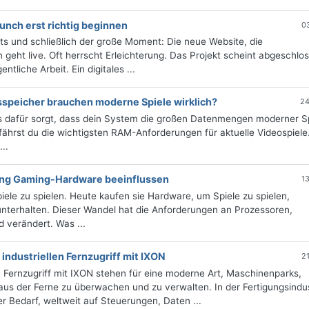
unch erst richtig beginnen
0
ts und schließlich der große Moment: Die neue Website, die
 geht live. Oft herrscht Erleichterung. Das Projekt scheint abgeschlo
tliche Arbeit. Ein digitales ...
sspeicher brauchen moderne Spiele wirklich?
24
es dafür sorgt, dass dein System die großen Datenmengen moderner S
rfährst du die wichtigsten RAM-Anforderungen für aktuelle Videospiele
..
ung Gaming-Hardware beeinflussen
1
ele zu spielen. Heute kaufen sie Hardware, um Spiele zu spielen,
nterhalten. Dieser Wandel hat die Anforderungen an Prozessoren,
 verändert. Was ...
ndustriellen Fernzugriff mit IXON
2
Fernzugriff mit IXON stehen für eine moderne Art, Maschinenparks,
aus der Ferne zu überwachen und zu verwalten. In der Fertigungsindus
 Bedarf, weltweit auf Steuerungen, Daten ...