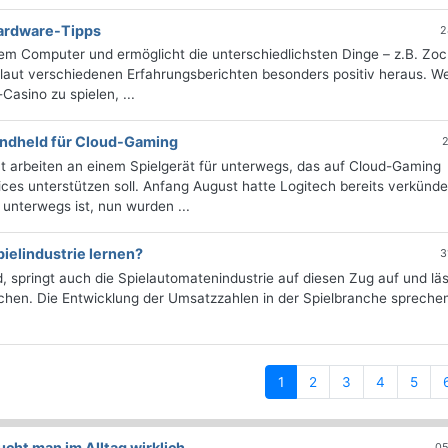
Hardware-Tipps
2
dem Computer und ermöglicht die unterschiedlichsten Dinge – z.B. Zo
ei laut verschiedenen Erfahrungsberichten besonders positiv heraus. W
Casino zu spielen, ...
andheld für Cloud-Gaming
2
 arbeiten an einem Spielgerät für unterwegs, das auf Cloud-Gaming
ices unterstützen soll. Anfang August hatte Logitech bereits verkünde
nterwegs ist, nun wurden ...
pielindustrie lernen?
3
, springt auch die Spielautomatenindustrie auf diesen Zug auf und lä
tauchen. Die Entwicklung der Umsatzzahlen in der Spielbranche sprechen
(current)
1
2
3
4
5
ht man im Alltag wirklich
05