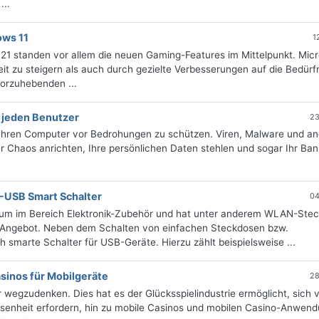
...
ows 11
1
21 standen vor allem die neuen Gaming-Features im Mittelpunkt. Micr
eit zu steigern als auch durch gezielte Verbesserungen auf die Bedürf
orzuhebenden ...
 jeden Benutzer
23
ig, Ihren Computer vor Bedrohungen zu schützen. Viren, Malware und a
Chaos anrichten, Ihre persönlichen Daten stehlen und sogar Ihr Ba
-USB Smart Schalter
04
ektrum im Bereich Elektronik-Zubehör und hat unter anderem WLAN-Ste
 Angebot. Neben dem Schalten von einfachen Steckdosen bzw.
smarte Schalter für USB-Geräte. Hierzu zählt beispielsweise ...
sinos für Mobilgeräte
28
 wegzudenken. Dies hat es der Glücksspielindustrie ermöglicht, sich 
esenheit erfordern, hin zu mobile Casinos und mobilen Casino-Anwen