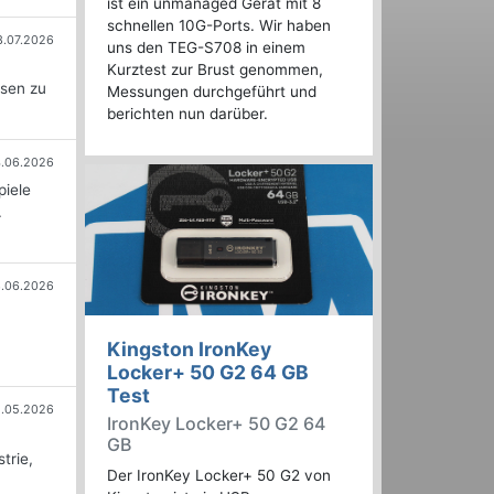
ist ein unmanaged Gerät mit 8
schnellen 10G-Ports. Wir haben
3.07.2026
uns den TEG-S708 in einem
Kurztest zur Brust genommen,
ssen zu
Messungen durchgeführt und
berichten nun darüber.
.06.2026
piele
.
3.06.2026
Kingston IronKey
Locker+ 50 G2 64 GB
Test
1.05.2026
IronKey Locker+ 50 G2 64
GB
trie,
Der IronKey Locker+ 50 G2 von