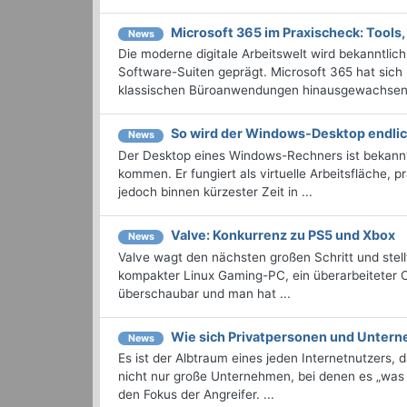
Microsoft 365 im Praxischeck: Tools
News
Die moderne digitale Arbeitswelt wird bekanntl
Software-Suiten geprägt. Microsoft 365 hat sich hi
klassischen Büroanwendungen hinausgewachsen is
So wird der Windows-Desktop endli
News
Der Desktop eines Windows-Rechners ist bekannt
kommen. Er fungiert als virtuelle Arbeitsfläche, p
jedoch binnen kürzester Zeit in ...
Valve: Konkurrenz zu PS5 und Xbox
News
Valve wagt den nächsten großen Schritt und stel
kompakter Linux Gaming-PC, ein überarbeiteter C
überschaubar und man hat ...
Wie sich Privatpersonen und Unter
News
Es ist der Albtraum eines jeden Internetnutzers, d
nicht nur große Unternehmen, bei denen es „was
den Fokus der Angreifer. ...