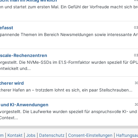
 und startet zum ersten Mal. Ein Gefühl der Vorfreude macht sich bre
efasst
03
 spannende Themen im Bereich Newsmeldungen sowie interessante Art
erscale-Rechenzentren
03
rgestellt. Die NVMe-SSDs im E1.S-Formfaktor wurden speziell für GP
twickelt und...
cherer wird
3
icherer Hafen an – trotzdem lohnt es sich, ein paar Stellschrauben...
e- und KI-Anwendungen
3
orgestellt. Die Laufwerke wurden speziell für anspruchsvolle KI- und
ontext...
um
|
Kontakt
|
Jobs
|
Datenschutz
|
Consent‑Einstellungen
|
Haftungsa