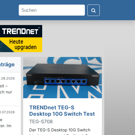
nträge
.08.2026
it –
ich nur
TRENDnet TEG-S
1.07.2026
Desktop 10G Switch Test
ie
TEG-S708
er. Im
Der TEG-S Desktop 10G Switch