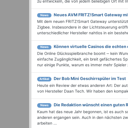
zu entwickeln, die von jedem beliebigen Ort mit I
Neues AVM FRITZ!Smart Gateway mi
News
Mit dem neuen FRITZ!Smart Gateway unterstütz
Zigbee. Insbesondere in der Lichtsteuerung eröf
unterschiedlicher Hersteller nahtlos in ein best
Können virtuelle Casinos die echten
News
Die Online Glücksspielbranche boomt ‒ kein Wunde
einfache Zugänglichkeit, ein breit gefächertes 
nur einige Punkte, warum es immer mehr Spieler
Der Bob Mini Geschirrspüler im Test
Artikel
Heute ein Review der etwas anderen Art: Der au
von Hersteller Daan Tech. Wir haben den kompakt
Die Redaktion wünscht einen guten R
News
Kaum hat das neue Jahr begonnen, ist es auch sch
anderen ergangen sein. Auch in den nächsten zw
arbeiten ...