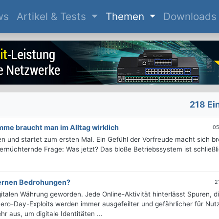
(current)
ws
Artikel & Tests
Themen
Downloads
218 Ei
me braucht man im Alltag wirklich
05
 und startet zum ersten Mal. Ein Gefühl der Vorfreude macht sich bre
ernüchternde Frage: Was jetzt? Das bloße Betriebssystem ist schließl
dernen Bedrohungen?
2
gitalen Währung geworden. Jede Online-Aktivität hinterlässt Spuren, d
ero-Day-Exploits werden immer ausgefeilter und gefährlicher für Nutz
r aus, um digitale Identitäten ...