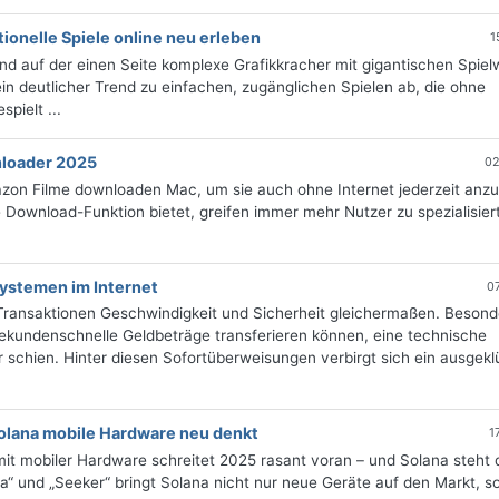
itionelle Spiele online neu erleben
1
end auf der einen Seite komplexe Grafikkracher mit gigantischen Spiel
ein deutlicher Trend zu einfachen, zugänglichen Spielen ab, die ohne
pielt ...
nloader 2025
02
zon Filme downloaden Mac, um sie auch ohne Internet jederzeit anz
e Download-Funktion bietet, greifen immer mehr Nutzer zu spezialisier
systemen im Internet
0
e-Transaktionen Geschwindigkeit und Sicherheit gleichermaßen. Besond
Sekundenschnelle Geldbeträge transferieren können, eine technische
 schien. Hinter diesen Sofortüberweisungen verbirgt sich ein ausgekl
Solana mobile Hardware neu denkt
1
t mobiler Hardware schreitet 2025 rasant voran – und Solana steht 
a“ und „Seeker“ bringt Solana nicht nur neue Geräte auf den Markt, s