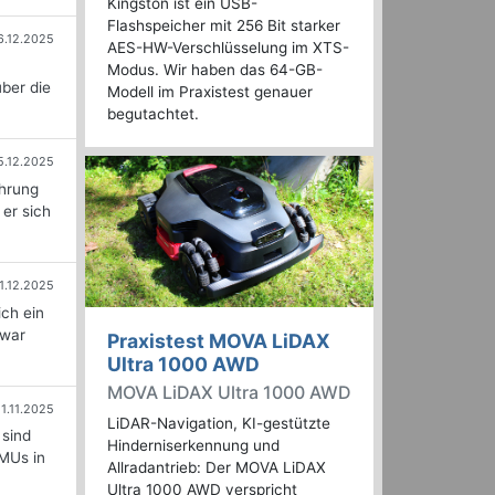
Kingston ist ein USB-
Flashspeicher mit 256 Bit starker
6.12.2025
AES-HW-Verschlüsselung im XTS-
Modus. Wir haben das 64-GB-
über die
Modell im Praxistest genauer
begutachtet.
5.12.2025
ührung
 er sich
1.12.2025
ich ein
 war
Praxistest MOVA LiDAX
Ultra 1000 AWD
MOVA LiDAX Ultra 1000 AWD
1.11.2025
LiDAR-Navigation, KI-gestützte
 sind
Hinderniserkennung und
KMUs in
Allradantrieb: Der MOVA LiDAX
Ultra 1000 AWD verspricht