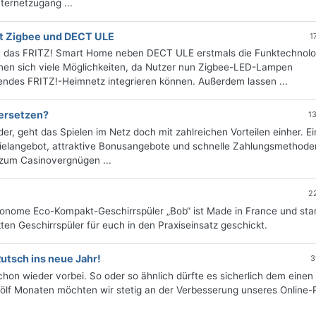
nternetzugang ...
t Zigbee und DECT ULE
1
t das FRITZ! Smart Home neben DECT ULE erstmals die Funktechnolo
fnen sich viele Möglichkeiten, da Nutzer nun Zigbee-LED-Lampen
ehendes FRITZ!-Heimnetz integrieren können. Außerdem lassen ...
 ersetzen?
1
r, geht das Spielen im Netz doch mit zahlreichen Vorteilen einher. Ei
Spielangebot, attraktive Bonusangebote und schnelle Zahlungsmethode
 zum Casinovergnügen ...
2
tonome Eco-Kompakt-Geschirrspüler „Bob“ ist Made in France und st
en Geschirrspüler für euch in den Praxiseinsatz geschickt.
utsch ins neue Jahr!
3
on wieder vorbei. So oder so ähnlich dürfte es sicherlich dem einen
ölf Monaten möchten wir stetig an der Verbesserung unseres Online-P