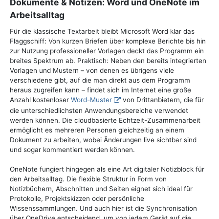
Dokumente & Notizen: Word und OneNote im
Arbeitsalltag
Für die klassische Textarbeit bleibt Microsoft Word klar das
Flaggschiff: Von kurzen Briefen über komplexe Berichte bis hin
zur Nutzung professioneller Vorlagen deckt das Programm ein
breites Spektrum ab. Praktisch: Neben den bereits integrierten
Vorlagen und Mustern – von denen es übrigens viele
verschiedene gibt, auf die man direkt aus dem Programm
heraus zugreifen kann – findet sich im Internet eine große
Anzahl kostenloser
Word-Muster
von Drittanbietern, die für
die unterschiedlichsten Anwendungsbereiche verwendet
werden können. Die cloudbasierte Echtzeit-Zusammenarbeit
ermöglicht es mehreren Personen gleichzeitig an einem
Dokument zu arbeiten, wobei Änderungen live sichtbar sind
und sogar kommentiert werden können.
OneNote fungiert hingegen als eine Art digitaler Notizblock für
den Arbeitsalltag. Die flexible Struktur in Form von
Notizbüchern, Abschnitten und Seiten eignet sich ideal für
Protokolle, Projektskizzen oder persönliche
Wissenssammlungen. Und auch hier ist die Synchronisation
über OneDrive entscheidend, um von jedem Gerät auf die