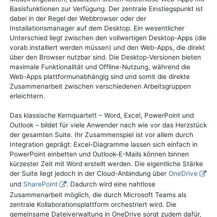
Basisfunktionen zur Verfügung. Der zentrale Einstiegspunkt ist
dabei in der Regel der Webbrowser oder der
Installationsmanager auf dem Desktop. Ein wesentlicher
Unterschied liegt zwischen den vollwertigen Desktop-Apps (die
vorab installiert werden müssen) und den Web-Apps, die direkt
über den Browser nutzbar sind. Die Desktop-Versionen bieten
maximale Funktionalität und Offline-Nutzung, während die
Web-Apps plattformunabhängig sind und somit die direkte
Zusammenarbeit zwischen verschiedenen Arbeitsgruppen
erleichtern.
Das klassische Kernquartett – Word, Excel, PowerPoint und
Outlook – bildet für viele Anwender nach wie vor das Herzstück
der gesamten Suite. Ihr Zusammenspiel ist vor allem durch
Integration geprägt: Excel-Diagramme lassen sich einfach in
PowerPoint einbetten und Outlook-E-Mails können binnen
kürzester Zeit mit Word erstellt werden. Die eigentliche Stärke
der Suite liegt jedoch in der Cloud-Anbindung über
OneDrive
und
SharePoint
. Dadurch wird eine nahtlose
Zusammenarbeit möglich, die durch Microsoft Teams als
zentrale Kollaborationsplattform orchestriert wird. Die
gemeinsame Dateiverwaltung in OneDrive sorgt zudem dafür,