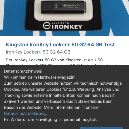
Kingston IronKey Locker+ 50 G2 64 GB Test
IronKey Locker+ 50 G2 64 GB
Der IronKey Locker+ 50 G2 von Kingston ist ein USB-
Flashspeicher mit 256 Bit starker AES-HW-Verschlüsselung im
Datenschutzhinweis
XTS-Modus. Wir haben das 64-GB-Modell im Praxistest
Willkommen beim Hardware-Magazin!
genauer begutachtet.
Zum Betrieb unserer Website nutzen wir technisch notwendige
Cookies. Alle weiteren Cookies für z.B. Werbung, Analyse und
Impressum
|
Kontakt
|
Jobs
|
Datenschutz
|
Tracking sowie externe Inhalte Dritter, können nach Bedarf
Consent‑Einstellungen
|
Haftungsausschluss
aktiviert werden und verbessern das Nutzererlebnis beim
Besuch der Website. Mehr Informationen in unserer
Feed
Facebook
YouTube
TikTok
Datenschutzerklärung
.
Ein Widerruf der Einwilligung ist jederzeit möglich.
Twitch
Discord