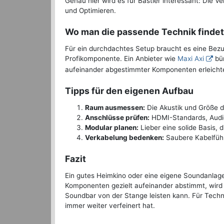
Genau hier wird es für Bastler interessant: Die 
und Optimieren.
Wo man die passende Technik findet
Für ein durchdachtes Setup braucht es eine Bezug
Profikomponente. Ein Anbieter wie
Maxi Axi
bün
aufeinander abgestimmter Komponenten erleichte
Tipps für den eigenen Aufbau
Raum ausmessen:
Die Akustik und Größe d
Anschlüsse prüfen:
HDMI-Standards, Audio
Modular planen:
Lieber eine solide Basis, d
Verkabelung bedenken:
Saubere Kabelführ
Fazit
Ein gutes Heimkino oder eine eigene Soundanlage 
Komponenten gezielt aufeinander abstimmt, wird m
Soundbar von der Stange leisten kann. Für Techn
immer weiter verfeinert hat.