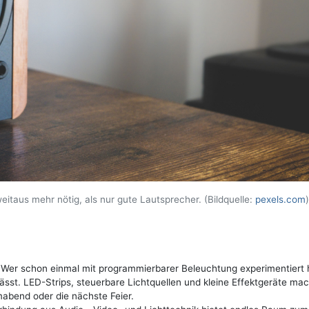
eitaus mehr nötig, als nur gute Lautsprecher. (Bildquelle:
pexels.com
)
 Wer schon einmal mit programmierbarer Beleuchtung experimentiert 
ässt. LED-Strips, steuerbare Lichtquellen und kleine Effektgeräte ma
abend oder die nächste Feier.