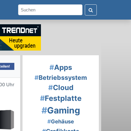
#
Apps
eilen!
#
Betriebssystem
00 Uhr
#
Cloud
#
Festplatte
#
Gaming
#
Gehäuse