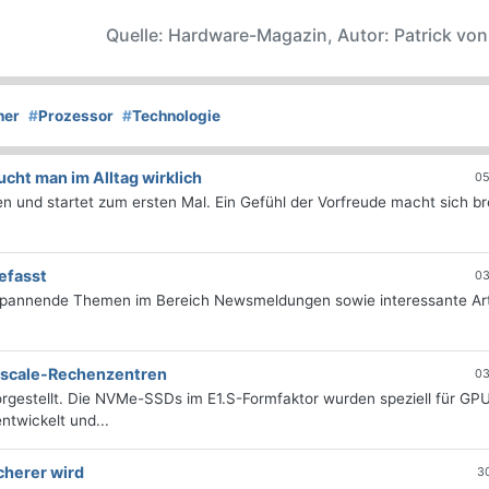
Quelle: Hardware-Magazin, Autor: Patrick vo
her
#
Prozessor
#
Technologie
ht man im Alltag wirklich
05
 und startet zum ersten Mal. Ein Gefühl der Vorfreude macht sich bre
efasst
03
 spannende Themen im Bereich Newsmeldungen sowie interessante Art
erscale-Rechenzentren
03
rgestellt. Die NVMe-SSDs im E1.S-Formfaktor wurden speziell für GP
twickelt und...
cherer wird
3