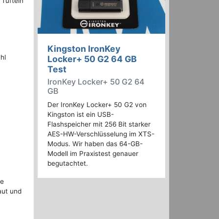
 Tüfteln
Kingston IronKey
hl
Locker+ 50 G2 64 GB
Test
IronKey Locker+ 50 G2 64
GB
Der IronKey Locker+ 50 G2 von
Kingston ist ein USB-
Flashspeicher mit 256 Bit starker
AES-HW-Verschlüsselung im XTS-
Modus. Wir haben das 64-GB-
Modell im Praxistest genauer
begutachtet.
ne
aut und