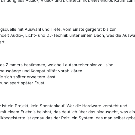
Verbindung aus Audio-, Video- und Lichttechnik bietet endlos Raum zum
squelle mit Auswahl und Tiefe, vom Einsteigergerät bis zur
delt Audio-, Licht- und DJ-Technik unter einem Dach, was die Auswa
rt.
es Zimmers bestimmen, welche Lautsprecher sinnvoll sind.
ausgänge und Kompatibilität vorab klären.
ie sich später erweitern lässt.
ung spart später Frust.
ist ein Projekt, kein Spontankauf. Wer die Hardware versteht und
it einem Erlebnis belohnt, das deutlich über das hinausgeht, was ei
ikbegeisterte ist genau das der Reiz: ein System, das man selbst geb