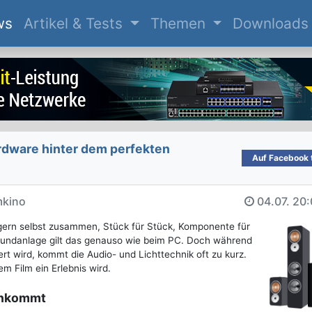
(current)
ws
Artikel & Tests
Themen
Downloads
rdware hinter dem perfekten
Auf Facebook t
mkino
04.07.
20:
p gern selbst zusammen, Stück für Stück, Komponente für
undanlage gilt das genauso wie beim PC. Doch während
rt wird, kommt die Audio- und Lichttechnik oft zu kurz.
m Film ein Erlebnis wird.
ankommt