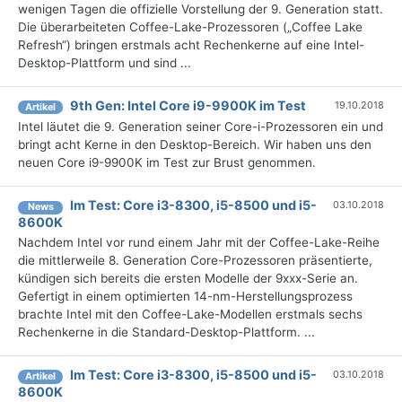
wenigen Tagen die offizielle Vorstellung der 9. Generation statt.
Die überarbeiteten Coffee-Lake-Prozessoren („Coffee Lake
Refresh“) bringen erstmals acht Rechenkerne auf eine Intel-
Desktop-Plattform und sind ...
9th Gen: Intel Core i9-9900K im Test
19.10.2018
Artikel
Intel läutet die 9. Generation seiner Core-i-Prozessoren ein und
bringt acht Kerne in den Desktop-Bereich. Wir haben uns den
neuen Core i9-9900K im Test zur Brust genommen.
Im Test: Core i3-8300, i5-8500 und i5-
03.10.2018
News
8600K
Nachdem Intel vor rund einem Jahr mit der Coffee-Lake-Reihe
die mittlerweile 8. Generation Core-Prozessoren präsentierte,
kündigen sich bereits die ersten Modelle der 9xxx-Serie an.
Gefertigt in einem optimierten 14-nm-Herstellungsprozess
brachte Intel mit den Coffee-Lake-Modellen erstmals sechs
Rechenkerne in die Standard-Desktop-Plattform. ...
Im Test: Core i3-8300, i5-8500 und i5-
03.10.2018
Artikel
8600K