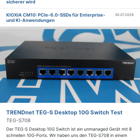
sicherer wird
KIOXIA CM10: PCIe-6.0-SSDs für Enterprise-
30.07.2026
und KI-Anwendungen
TRENDnet TEG-S Desktop 10G Switch Test
TEG-S708
Der TEG-S Desktop 10G Switch ist ein unmanaged Gerät mit 8
schnellen 10G-Ports. Wir haben uns den TEG-S708 in einem