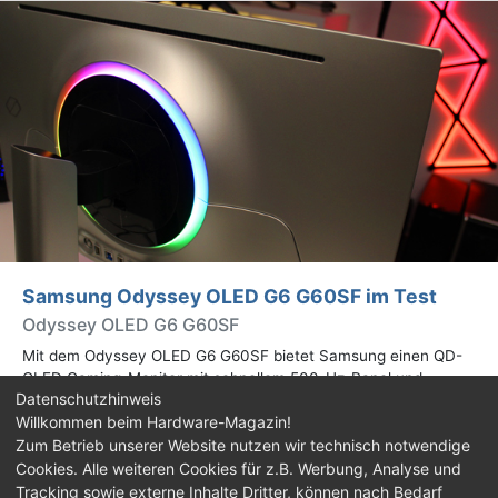
Samsung Odyssey OLED G6 G60SF im Test
Odyssey OLED G6 G60SF
Mit dem Odyssey OLED G6 G60SF bietet Samsung einen QD-
OLED Gaming-Monitor mit schnellem 500-Hz-Panel und
Datenschutzhinweis
WQHD-Auflösung an. Wir haben den 27 Zoll großen Monitor auf
Willkommen beim Hardware-Magazin!
Herz und Nieren geprüft.
Zum Betrieb unserer Website nutzen wir technisch notwendige
Cookies. Alle weiteren Cookies für z.B. Werbung, Analyse und
Impressum
|
Kontakt
|
Jobs
|
Datenschutz
|
Tracking sowie externe Inhalte Dritter, können nach Bedarf