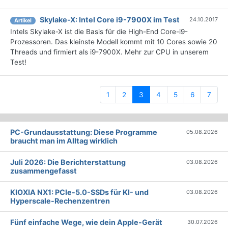
Skylake-X: Intel Core i9-7900X im Test
24.10.2017
Artikel
Intels Skylake-X ist die Basis für die High-End Core-i9-
Prozessoren. Das kleinste Modell kommt mit 10 Cores sowie 20
Threads und firmiert als i9-7900X. Mehr zur CPU in unserem
Test!
(current)
1
2
3
4
5
6
7
PC-Grundausstattung: Diese Programme
05.08.2026
braucht man im Alltag wirklich
Juli 2026: Die Bericht­erstattung
03.08.2026
zusammengefasst
KIOXIA NX1: PCIe-5.0-SSDs für KI- und
03.08.2026
Hyperscale-Rechenzentren
Fünf einfache Wege, wie dein Apple-Gerät
30.07.2026