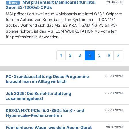
MSI präsentiert Mainboards für Intel
29.04.2016
News
Xeon E3-1200v5 CPUs
MSI präsentiert zwei neue Mainboards mit Intel C232-Chipsatz
für den Aufbau von Xeon-basierten Systemen mit LGA 1151
Sockel. Während sich das MSI E3 KRAIT GAMING V5 an PC-
Spieler richtet, ist das MSI E3M WORKSTATION V5 vor allem
für professionelle Anwender ...
(current)
1
2
3
4
5
6
7
PC-Grundausstattung: Diese Programme
05.08.2026
braucht man im Alltag wirklich
Juli 2026: Die Bericht­erstattung
03.08.2026
zusammengefasst
KIOXIA NX1: PCIe-5.0-SSDs für KI- und
03.08.2026
Hyperscale-Rechenzentren
Fünf einfache Wege, wie dein Apple-Gerät
30.07.2026