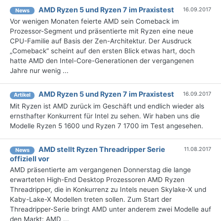
AMD Ryzen 5 und Ryzen 7 im Praxistest
16.09.2017
News
Vor wenigen Monaten feierte AMD sein Comeback im
Prozessor-Segment und präsentierte mit Ryzen eine neue
CPU-Familie auf Basis der Zen-Architektur. Der Ausdruck
„Comeback“ scheint auf den ersten Blick etwas hart, doch
hatte AMD den Intel-Core-Generationen der vergangenen
Jahre nur wenig ...
AMD Ryzen 5 und Ryzen 7 im Praxistest
16.09.2017
Artikel
Mit Ryzen ist AMD zurück im Geschäft und endlich wieder als
ernsthafter Konkurrent für Intel zu sehen. Wir haben uns die
Modelle Ryzen 5 1600 und Ryzen 7 1700 im Test angesehen.
AMD stellt Ryzen Threadripper Serie
11.08.2017
News
offiziell vor
AMD präsentierte am vergangenen Donnerstag die lange
erwarteten High-End Desktop Prozessoren AMD Ryzen
Threadripper, die in Konkurrenz zu Intels neuen Skylake-X und
Kaby-Lake-X Modellen treten sollen. Zum Start der
Threadripper-Serie bringt AMD unter anderem zwei Modelle auf
den Markt: AMD ...