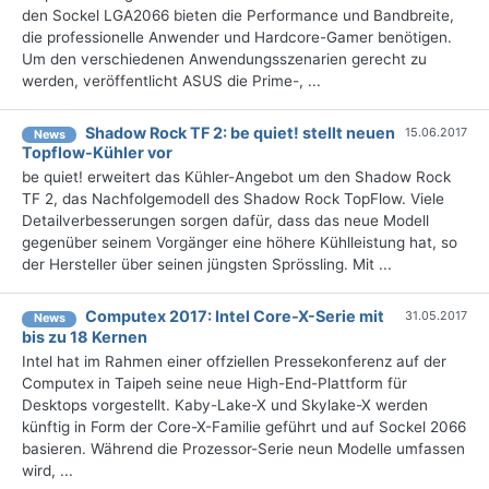
den Sockel LGA2066 bieten die Performance und Bandbreite,
die professionelle Anwender und Hardcore-Gamer benötigen.
Um den verschiedenen Anwendungsszenarien gerecht zu
werden, veröffentlicht ASUS die Prime-, ...
Shadow Rock TF 2: be quiet! stellt neuen
15.06.2017
News
Topflow-Kühler vor
be quiet! erweitert das Kühler-Angebot um den Shadow Rock
TF 2, das Nachfolgemodell des Shadow Rock TopFlow. Viele
Detailverbesserungen sorgen dafür, dass das neue Modell
gegenüber seinem Vorgänger eine höhere Kühlleistung hat, so
der Hersteller über seinen jüngsten Sprössling. Mit ...
Computex 2017: Intel Core-X-Serie mit
31.05.2017
News
bis zu 18 Kernen
Intel hat im Rahmen einer offziellen Pressekonferenz auf der
Computex in Taipeh seine neue High-End-Plattform für
Desktops vorgestellt. Kaby-Lake-X und Skylake-X werden
künftig in Form der Core-X-Familie geführt und auf Sockel 2066
basieren. Während die Prozessor-Serie neun Modelle umfassen
wird, ...