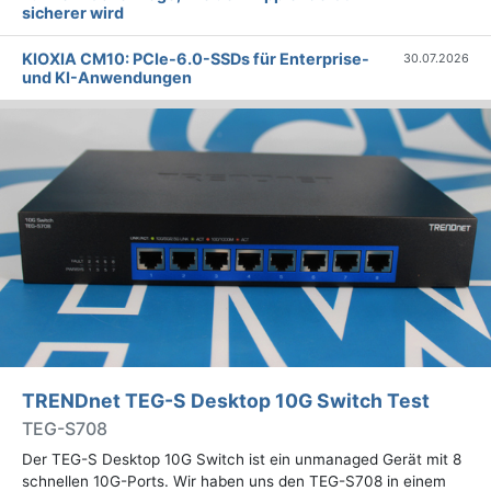
sicherer wird
KIOXIA CM10: PCIe-6.0-SSDs für Enterprise-
30.07.2026
und KI-Anwendungen
TRENDnet TEG-S Desktop 10G Switch Test
TEG-S708
Der TEG-S Desktop 10G Switch ist ein unmanaged Gerät mit 8
schnellen 10G-Ports. Wir haben uns den TEG-S708 in einem