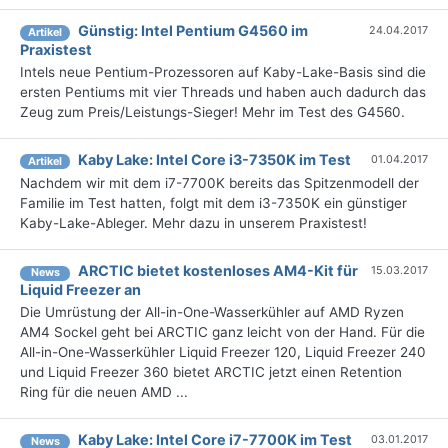
Günstig: Intel Pentium G4560 im
24.04.2017
Artikel
Praxistest
Intels neue Pentium-Prozessoren auf Kaby-Lake-Basis sind die
ersten Pentiums mit vier Threads und haben auch dadurch das
Zeug zum Preis/Leistungs-Sieger! Mehr im Test des G4560.
Kaby Lake: Intel Core i3-7350K im Test
01.04.2017
Artikel
Nachdem wir mit dem i7-7700K bereits das Spitzenmodell der
Familie im Test hatten, folgt mit dem i3-7350K ein günstiger
Kaby-Lake-Ableger. Mehr dazu in unserem Praxistest!
ARCTIC bietet kostenloses AM4-Kit für
15.03.2017
News
Liquid Freezer an
Die Umrüstung der All-in-One-Wasserkühler auf AMD Ryzen
AM4 Sockel geht bei ARCTIC ganz leicht von der Hand. Für die
All-in-One-Wasserkühler Liquid Freezer 120, Liquid Freezer 240
und Liquid Freezer 360 bietet ARCTIC jetzt einen Retention
Ring für die neuen AMD ...
Kaby Lake: Intel Core i7-7700K im Test
03.01.2017
News