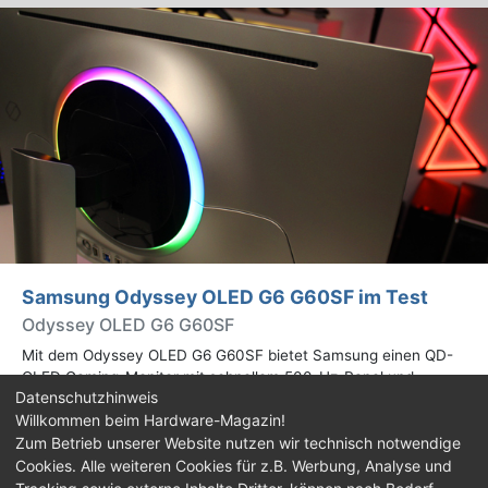
Samsung Odyssey OLED G6 G60SF im Test
Odyssey OLED G6 G60SF
Mit dem Odyssey OLED G6 G60SF bietet Samsung einen QD-
OLED Gaming-Monitor mit schnellem 500-Hz-Panel und
Datenschutzhinweis
WQHD-Auflösung an. Wir haben den 27 Zoll großen Monitor auf
Willkommen beim Hardware-Magazin!
Herz und Nieren geprüft.
Zum Betrieb unserer Website nutzen wir technisch notwendige
Cookies. Alle weiteren Cookies für z.B. Werbung, Analyse und
Impressum
|
Kontakt
|
Jobs
|
Datenschutz
|