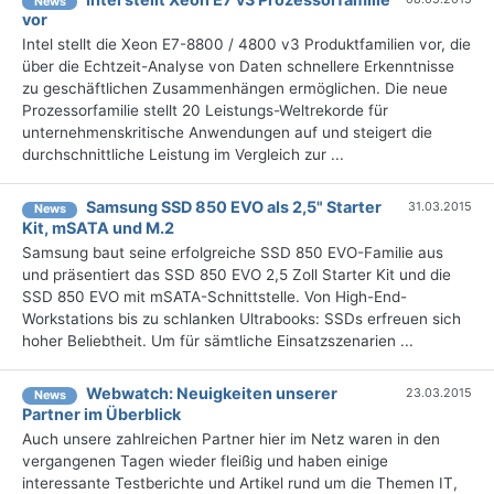
News
vor
Intel stellt die Xeon E7-8800 / 4800 v3 Produktfamilien vor, die
über die Echtzeit-Analyse von Daten schnellere Erkenntnisse
zu geschäftlichen Zusammenhängen ermöglichen. Die neue
Prozessorfamilie stellt 20 Leistungs-Weltrekorde für
unternehmenskritische Anwendungen auf und steigert die
durchschnittliche Leistung im Vergleich zur ...
Samsung SSD 850 EVO als 2,5" Starter
31.03.2015
News
Kit, mSATA und M.2
Samsung baut seine erfolgreiche SSD 850 EVO-Familie aus
und präsentiert das SSD 850 EVO 2,5 Zoll Starter Kit und die
SSD 850 EVO mit mSATA-Schnittstelle. Von High-End-
Workstations bis zu schlanken Ultrabooks: SSDs erfreuen sich
hoher Beliebtheit. Um für sämtliche Einsatzszenarien ...
Webwatch: Neuigkeiten unserer
23.03.2015
News
Partner im Überblick
Auch unsere zahlreichen Partner hier im Netz waren in den
vergangenen Tagen wieder fleißig und haben einige
interessante Testberichte und Artikel rund um die Themen IT,