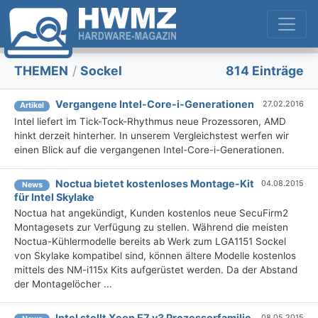
THEMEN
/
Sockel
814 Einträge
Vergangene Intel-Core-i-Generationen
27.02.2016
Artikel
Intel liefert im Tick-Tock-Rhythmus neue Prozessoren, AMD
hinkt derzeit hinterher. In unserem Vergleichstest werfen wir
einen Blick auf die vergangenen Intel-Core-i-Generationen.
Noctua bietet kostenloses Montage-Kit
04.08.2015
News
für Intel Skylake
Noctua hat angekündigt, Kunden kostenlos neue SecuFirm2
Montagesets zur Verfügung zu stellen. Während die meisten
Noctua-Kühlermodelle bereits ab Werk zum LGA1151 Sockel
von Skylake kompatibel sind, können ältere Modelle kostenlos
mittels des NM-i115x Kits aufgerüstet werden. Da der Abstand
der Montagelöcher ...
Intel stellt Xeon E7 v3 Prozessorfamilie
08.05.2015