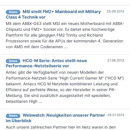
MSI stellt FM2+ Mainboard mit Military
25.09.2013
News
Class 4 Technik vor
Mit dem A88X-G43 stellt MSI ein neues Motherboard mit A88X-
Chipsatz und FM2+ Sockel vor. Es bietet eine hochwertige
Plattform für alle gängigen FM2 Trinity und Richland
Prozessoren sowie für die APUs der kommenden 4. Generation
von AMD mit dem Codenamen ...
HCG-M Serie: Antec stellt neue
21.08.2013
News
Performance-Netzteilserie vor
Antec gibt die Verfügbarkeit von neuen Modellen der
Performance-Netzteil-Serie "High Current Gamer M" ("HCG M")
bekannt. Antecs HCG M Netzteile kombinieren Leistung und
Effizienz auf perfekte Weise, so der Hersteller in seiner PR-
Meldung. Sie sind zusätzlich ausgestattet mit speziellen,
belastbaren High ...
Webwatch: Neuigkeiten unserer Partner
29.07.2013
News
im Überblick
Auch unsere zahlreichen Partner hier im Netz waren in den