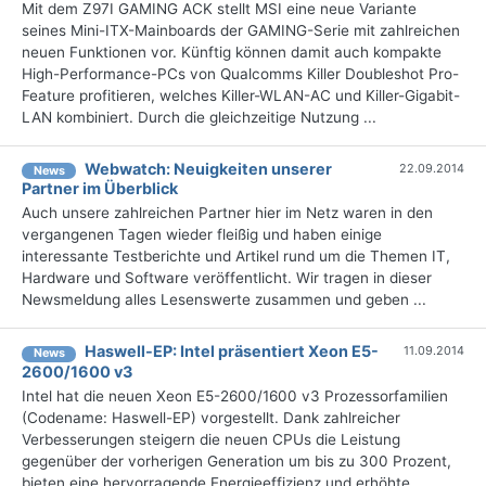
Mit dem Z97I GAMING ACK stellt MSI eine neue Variante
seines Mini-ITX-Mainboards der GAMING-Serie mit zahlreichen
neuen Funktionen vor. Künftig können damit auch kompakte
High-Performance-PCs von Qualcomms Killer Doubleshot Pro-
Feature profitieren, welches Killer-WLAN-AC und Killer-Gigabit-
LAN kombiniert. Durch die gleichzeitige Nutzung ...
Webwatch: Neuigkeiten unserer
22.09.2014
News
Partner im Überblick
Auch unsere zahlreichen Partner hier im Netz waren in den
vergangenen Tagen wieder fleißig und haben einige
interessante Testberichte und Artikel rund um die Themen IT,
Hardware und Software veröffentlicht. Wir tragen in dieser
Newsmeldung alles Lesenswerte zusammen und geben ...
Haswell-EP: Intel präsentiert Xeon E5-
11.09.2014
News
2600/1600 v3
Intel hat die neuen Xeon E5-2600/1600 v3 Prozessorfamilien
(Codename: Haswell-EP) vorgestellt. Dank zahlreicher
Verbesserungen steigern die neuen CPUs die Leistung
gegenüber der vorherigen Generation um bis zu 300 Prozent,
bieten eine hervorragende Energieeffizienz und erhöhte