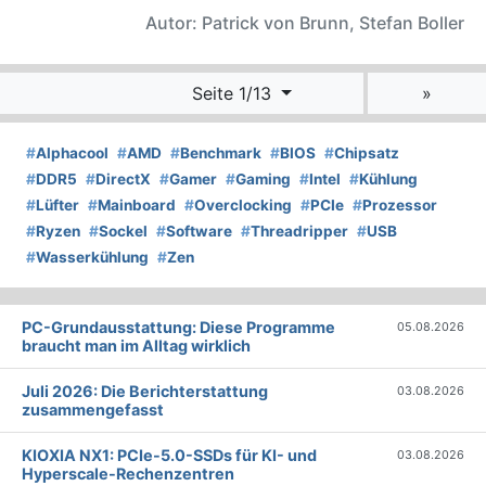
Autor: Patrick von Brunn, Stefan Boller
Seite 1/13
»
#
Alphacool
#
AMD
#
Benchmark
#
BIOS
#
Chipsatz
#
DDR5
#
DirectX
#
Gamer
#
Gaming
#
Intel
#
Kühlung
#
Lüfter
#
Mainboard
#
Overclocking
#
PCIe
#
Prozessor
#
Ryzen
#
Sockel
#
Software
#
Threadripper
#
USB
#
Wasserkühlung
#
Zen
PC-Grundausstattung: Diese Programme
05.08.2026
braucht man im Alltag wirklich
Juli 2026: Die Bericht­erstattung
03.08.2026
zusammengefasst
KIOXIA NX1: PCIe-5.0-SSDs für KI- und
03.08.2026
Hyperscale-Rechenzentren