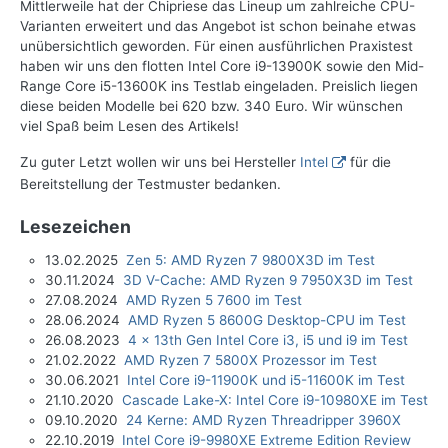
Mittlerweile hat der Chipriese das Lineup um zahlreiche CPU-
Varianten erweitert und das Angebot ist schon beinahe etwas
unübersichtlich geworden. Für einen ausführlichen Praxistest
haben wir uns den flotten Intel Core i9-13900K sowie den Mid-
Range Core i5-13600K ins Testlab eingeladen. Preislich liegen
diese beiden Modelle bei 620 bzw. 340 Euro. Wir wünschen
viel Spaß beim Lesen des Artikels!
Zu guter Letzt wollen wir uns bei Hersteller
Intel
für die
Bereitstellung der Testmuster bedanken.
Lesezeichen
13.02.2025
Zen 5: AMD Ryzen 7 9800X3D im Test
30.11.2024
3D V-Cache: AMD Ryzen 9 7950X3D im Test
27.08.2024
AMD Ryzen 5 7600 im Test
28.06.2024
AMD Ryzen 5 8600G Desktop-CPU im Test
26.08.2023
4 x 13th Gen Intel Core i3, i5 und i9 im Test
21.02.2022
AMD Ryzen 7 5800X Prozessor im Test
30.06.2021
Intel Core i9-11900K und i5-11600K im Test
21.10.2020
Cascade Lake-X: Intel Core i9-10980XE im Test
09.10.2020
24 Kerne: AMD Ryzen Threadripper 3960X
22.10.2019
Intel Core i9-9980XE Extreme Edition Review