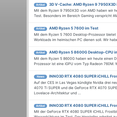
3D V-Cache: AMD Ryzen 9 7950X3D 
Artikel
Mit dem Ryzen 9 7950X3D von AMD haben wir he
Test. Besonders im Bereich Gaming verspricht 
AMD Ryzen 5 7600 im Test
Artikel
Mit dem Ryzen 5 7600 Desktop-Prozessor bietet 
Workloads im heimischen PC dienen soll. Wir haben
AMD Ryzen 5 8600G Desktop-CPU i
Artikel
Mit dem Ryzen 5 8600G haben wir heute einen Desk
Prozessor ist eine iGPU vom Typ Radeon 760M. 
INNO3D RTX 4080 SUPER iCHILL Fros
News
Auf der CES in Las Vegas kündigte Nvidia drei
4070 Ti SUPER und die GeForce RTX 4070 SUPER 
Lovelace-Architektur und ...
INNO3D RTX 4080 SUPER iCHILL Fros
Artikel
Mit der GeForce RTX 4080 SUPER iCHILL Frostbi
Wasserkühlung im Test. Der Hersteller arbeitet