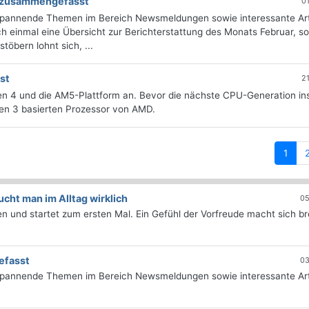
ng zusammengefasst
0
 spannende Themen im Bereich Newsmeldungen sowie interessante Art
 einmal eine Übersicht zur Berichterstattung des Monats Februar, sor
öbern lohnt sich, ...
st
2
Zen 4 und die AM5-Plattform an. Bevor die nächste CPU-Generation in
Zen 3 basierten Prozessor von AMD.
(curr
1
ht man im Alltag wirklich
05
 und startet zum ersten Mal. Ein Gefühl der Vorfreude macht sich bre
efasst
03
 spannende Themen im Bereich Newsmeldungen sowie interessante Art