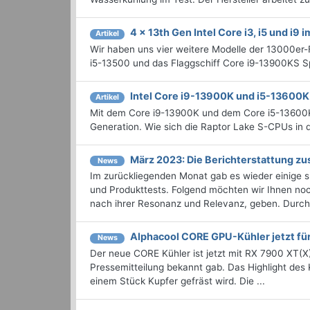
4 x 13th Gen Intel Core i3, i5 und i9 i
Artikel
Wir haben uns vier weitere Modelle der 13000er-
i5-13500 und das Flaggschiff Core i9-13900KS Sp
Intel Core i9-13900K und i5-13600K
Artikel
Mit dem Core i9-13900K und dem Core i5-13600K w
Generation. Wie sich die Raptor Lake S-CPUs in d
März 2023: Die Bericht­erstattung 
News
Im zurückliegenden Monat gab es wieder einige
und Produkttests. Folgend möchten wir Ihnen noch
nach ihrer Resonanz und Relevanz, geben. Durchst
Alphacool CORE GPU-Kühler jetzt f
News
Der neue CORE Kühler ist jetzt mit RX 7900 XT(X)
Pressemitteilung bekannt gab. Das Highlight des 
einem Stück Kupfer gefräst wird. Die ...