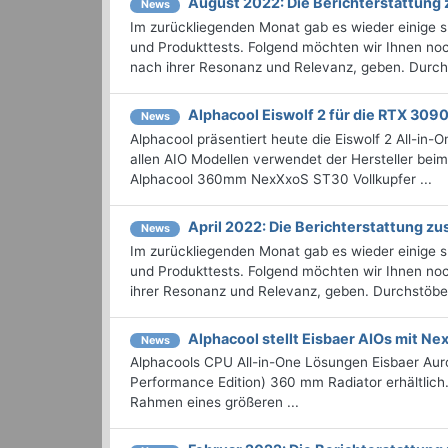
August 2022: Die Bericht­erstattun
News
Im zurückliegenden Monat gab es wieder einige
und Produkttests. Folgend möchten wir Ihnen noch
nach ihrer Resonanz und Relevanz, geben. Durchst
Alphacool Eiswolf 2 für die RTX 3090
News
Alphacool präsentiert heute die Eiswolf 2 All-in
allen AIO Modellen verwendet der Hersteller beim
Alphacool 360mm NexXxoS ST30 Vollkupfer ...
April 2022: Die Bericht­erstattung 
News
Im zurückliegenden Monat gab es wieder einige
und Produkttests. Folgend möchten wir Ihnen noch
ihrer Resonanz und Relevanz, geben. Durchstöbern
Alphacool stellt Eisbaer AIOs mit N
News
Alphacools CPU All-in-One Lösungen Eisbaer Aur
Performance Edition) 360 mm Radiator erhältlich.
Rahmen eines größeren ...