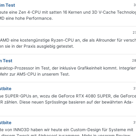
im Test
3
ute eine Zen 4-CPU mit satten 16 Kernen und 3D V-Cache Technolog
AMD eine hohe Performance.
2
AMD eine kostengünstige Ryzen-CPU an, die als Allrounder für versc
 sie in der Praxis ausgiebig getestet.
m Test
28
top-Prozessor im Test, der inklusive Grafikeinheit kommt. Integriert
Mehr zur AM5-CPU in unserem Test.
tbite
3
 neue SUPER-GPUs an, wozu die GeForce RTX 4080 SUPER, die GeForc
zählen. Diese neuen Sprösslinge basieren auf der bewährten Ada-
tbite
3
te von INNO3D haben wir heute ein Custom-Design für Systeme mit
 zu diesem Zweck mit Alphacool zusammen. Mehr in unserem Review.