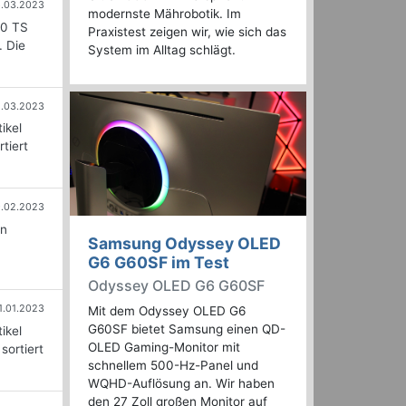
6.03.2023
modernste Mährobotik. Im
60 TS
Praxistest zeigen wir, wie sich das
. Die
System im Alltag schlägt.
1.03.2023
ikel
tiert
.02.2023
en
Samsung Odyssey OLED
G6 G60SF im Test
Odyssey OLED G6 G60SF
1.01.2023
Mit dem Odyssey OLED G6
G60SF bietet Samsung einen QD-
ikel
OLED Gaming-Monitor mit
sortiert
schnellem 500-Hz-Panel und
WQHD-Auflösung an. Wir haben
den 27 Zoll großen Monitor auf