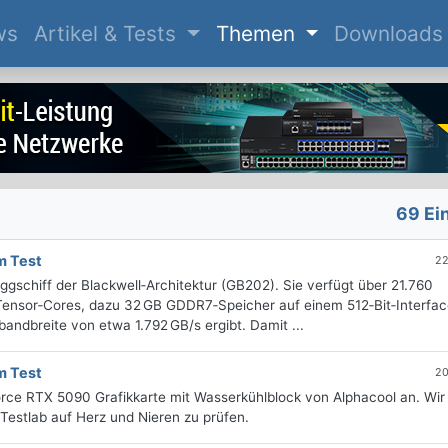
(current)
ws
Artikel & Tests
Themen
Downloads
69 Ei
m Test
22
gschiff der Blackwell‑Architektur (GB202). Sie verfügt über 21.760
ensor‑Cores, dazu 32 GB GDDR7‑Speicher auf einem 512‑Bit‑Interfac
andbreite von etwa 1.792 GB/s ergibt. Damit ...
m Test
20
orce RTX 5090 Grafikkarte mit Wasserkühlblock von Alphacool an. Wir
Testlab auf Herz und Nieren zu prüfen.