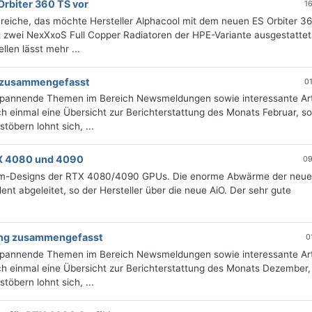
Orbiter 360 TS vor
1
ereiche, das möchte Hersteller Alphacool mit dem neuen ES Orbiter 3
t zwei NexXxoS Full Copper Radiatoren der HPE-Variante ausgestattet
len lässt mehr ...
ng zusammengefasst
0
 spannende Themen im Bereich Newsmeldungen sowie interessante Art
 einmal eine Übersicht zur Berichterstattung des Monats Februar, sor
öbern lohnt sich, ...
TX 4080 und 4090
09
stom-Designs der RTX 4080/4090 GPUs. Die enorme Abwärme der neu
ent abgeleitet, so der Hersteller über die neue AiO. Der sehr gute
tung zusammengefasst
0
 spannende Themen im Bereich Newsmeldungen sowie interessante Art
h einmal eine Übersicht zur Berichterstattung des Monats Dezember, 
öbern lohnt sich, ...