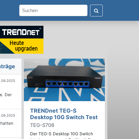
nträge
.09.2025
e. Der
TRENDnet TEG-S
.09.2025
Desktop 10G Switch Test
 hatten
TEG-S708
Der TEG-S Desktop 10G Switch