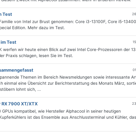
m Test
26
Familie von Intel zur Brust genommen: Core i3-13100F, Core i5-13400
ecial Edition. Mehr dazu im Test.
 im Test
1
erfen wir heute einen Blick auf zwei Intel Core-Prozessoren der 13
er Praxis schlagen, lesen Sie im Test.
zusammengefasst
0
 spannende Themen im Bereich Newsmeldungen sowie interessante Art
 einmal eine Übersicht zur Berichterstattung des Monats März, sorti
öbern lohnt sich, ...
ür RX 7900 XT/XTX
23
 GPUs kompatibel, wie Hersteller Alphacool in seiner heutigen
Kupferkühlers ist das Ensemble aus Anschlussterminal und Kühler, da