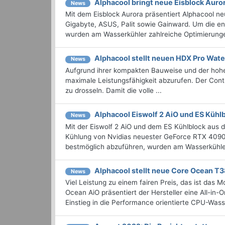
Alphacool bringt neue Eisblock Auro
News
Mit dem Eisblock Aurora präsentiert Alphacool ne
Gigabyte, ASUS, Palit sowie Gainward. Um die e
wurden am Wasserkühler zahlreiche Optimierungen
Alphacool stellt neuen HDX Pro Wat
News
Aufgrund ihrer kompakten Bauweise und der hohen
maximale Leistungsfähigkeit abzurufen. Der Contro
zu drosseln. Damit die volle ...
Alphacool Eiswolf 2 AiO und ES Kühl
News
Mit der Eiswolf 2 AiO und dem ES Kühlblock aus de
Kühlung von Nvidias neuester GeForce RTX 4090
bestmöglich abzuführen, wurden am Wasserkühler 
Alphacool stellt neue Core Ocean T3
News
Viel Leistung zu einem fairen Preis, das ist da
Ocean AiO präsentiert der Hersteller eine All-in
Einstieg in die Performance orientierte CPU-Wass