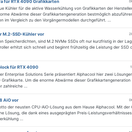
ra für RTX 4090 Grafikkarten
0
ue Kühler für die aktive Wasserkühlung von Grafikkarten der Herstelle
norme Abwärme dieser Grafikkartengeneration bestmöglich abzuführe
 im Vergleich zu den Vorgängermodellen durchgeführt. ...
er M.2-SSD-Kühler vor
2
 Speicherdichten, sind M.2 NVMe SSDs oft nur kurzfristig in der Lage
ller erhitzt sich schnell und beginnt frühzeitig die Leistung der SSD 
block für RTX 4090
1
r Enterprise Solutions Serie präsentiert Alphacool hier zwei Lösungen
 Grafikkarte. Um die enorme Abwärme dieser Grafikkartengeneration
zahlreiche ...
8 AiO vor
0
s Motto der neusten CPU-AiO-Lösung aus dem Hause Alphacool. Mit der
-One Lösung, die dank eines ausgeprägten Preis-Leistungsverhältnisse
erkühlung ...