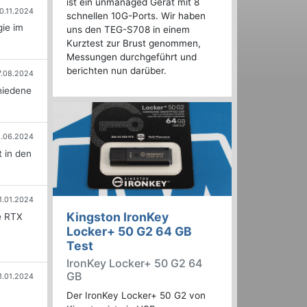
ist ein unmanaged Gerät mit 8
0.11.2024
schnellen 10G-Ports. Wir haben
ie im
uns den TEG-S708 in einem
Kurztest zur Brust genommen,
Messungen durchgeführt und
berichten nun darüber.
7.08.2024
hiedene
.06.2024
 in den
1.01.2024
Kingston IronKey
e RTX
Locker+ 50 G2 64 GB
Test
IronKey Locker+ 50 G2 64
GB
1.01.2024
Der IronKey Locker+ 50 G2 von