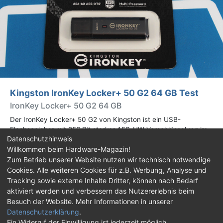
Kingston IronKey Locker+ 50 G2 64 GB Test
IronKey Locker+ 50 G2 64 GB
Der IronKey Locker+ 50 G2 von Kingston ist ein USB-
Flashspeicher mit 256 Bit starker AES-HW-Verschlüsselung im
Datenschutzhinweis
XTS-Modus. Wir haben das 64-GB-Modell im Praxistest
Willkommen beim Hardware-Magazin!
genauer begutachtet.
Zum Betrieb unserer Website nutzen wir technisch notwendige
Cookies. Alle weiteren Cookies für z.B. Werbung, Analyse und
Impressum
|
Kontakt
|
Jobs
|
Datenschutz
|
Tracking sowie externe Inhalte Dritter, können nach Bedarf
Consent‑Einstellungen
|
Haftungsausschluss
aktiviert werden und verbessern das Nutzererlebnis beim
Besuch der Website. Mehr Informationen in unserer
Feed
Facebook
YouTube
TikTok
Datenschutzerklärung
.
Ein Widerruf der Einwilligung ist jederzeit möglich.