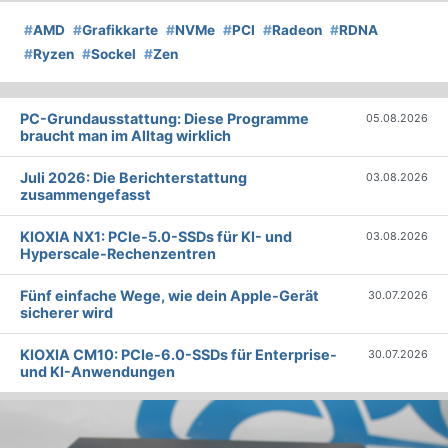
#
AMD
#
Grafikkarte
#
NVMe
#
PCI
#
Radeon
#
RDNA
#
Ryzen
#
Sockel
#
Zen
PC-Grundausstattung: Diese Programme
05.08.2026
braucht man im Alltag wirklich
Juli 2026: Die Bericht­erstattung
03.08.2026
zusammengefasst
KIOXIA NX1: PCIe-5.0-SSDs für KI- und
03.08.2026
Hyperscale-Rechenzentren
Fünf einfache Wege, wie dein Apple-Gerät
30.07.2026
sicherer wird
KIOXIA CM10: PCIe-6.0-SSDs für Enterprise-
30.07.2026
und KI-Anwendungen