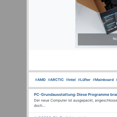
No
#
AMD
#
ARCTIC
#
Intel
#
Lüfter
#
Mainboard
PC-Grundausstattung: Diese Programme brauc
Der neue Computer ist ausgepackt, angeschlossen
doch...