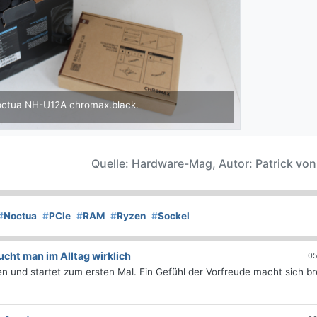
ctua NH-U12A chromax.black.
Quelle: Hardware-Mag, Autor: Patrick vo
#
Noctua
#
PCIe
#
RAM
#
Ryzen
#
Sockel
ht man im Alltag wirklich
05
 und startet zum ersten Mal. Ein Gefühl der Vorfreude macht sich bre