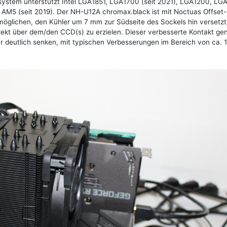
stem unterstützt Intel LGA1851, LGA1700 (seit 2021), LGA1200, LGA
M5 (seit 2019). Der NH-U12A chromax.black ist mit Noctuas Offset-
öglichen, den Kühler um 7 mm zur Südseite des Sockels hin versetzt
irekt über dem/den CCD(s) zu erzielen. Dieser verbesserte Kontakt g
deutlich senken, mit typischen Verbesserungen im Bereich von ca. 1