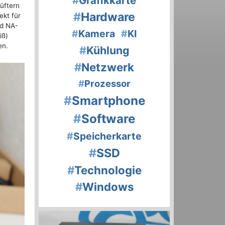
#
Grafikkarte
üftern
#
Hardware
ekt für
nd NA-
#
Kamera
#
KI
iß)
en.
#
Kühlung
#
Netzwerk
#
Prozessor
#
Smartphone
#
Software
#
Speicherkarte
#
SSD
#
Technologie
#
Windows