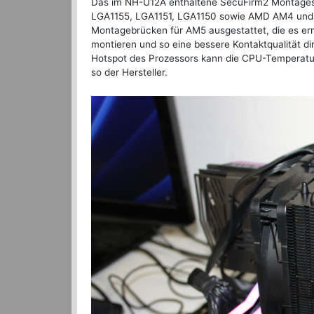
Das im NH-U12A enthaltene SecuFirm2 Montagesy
LGA1155, LGA1151, LGA1150 sowie AMD AM4 und A
Montagebrücken für AM5 ausgestattet, die es erm
montieren und so eine bessere Kontaktqualität d
Hotspot des Prozessors kann die CPU-Temperatur 
so der Hersteller.