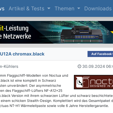
(current)
ws
Artikel & Tests
Themen
Downloads
-U12A chromax.black
Auf Facebook t
m-Kühlers
30.09.2024
06:
 mm Flaggschiff-Modellen von Noctua und
black ist eine komplett in Schwarz
nsten unverändert: Der asymmetrische
ren des Flaggschiff-Lüfters NF-A12x25
.black Version mit ihrem schwarzen Lüfter und schwarz beschichtet
t einem schicken Stealth-Design. Komplettiert wird das Gesamtpaket 
uas NT-H1 Wärmeleitpaste sowie volle 6 Jahre Herstellergarantie.