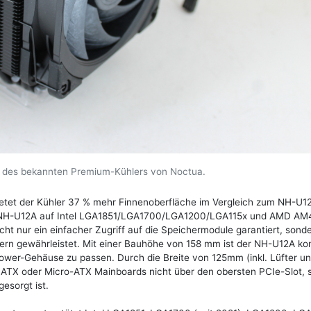
 des bekannten Premium-Kühlers von Noctua.
ietet der Kühler 37 % mehr Finnenoberfläche im Vergleich zum NH-U1
r NH-U12A auf Intel LGA1851/LGA1700/LGA1200/LGA115x und AMD A
cht nur ein einfacher Zugriff auf die Speichermodule garantiert, sond
ern gewährleistet. Mit einer Bauhöhe von 158 mm ist der NH-U12A k
ower-Gehäuse zu passen. Durch die Breite von 125mm (inkl. Lüfter u
n ATX oder Micro-ATX Mainboards nicht über den obersten PCIe-Slot, 
esorgt ist.