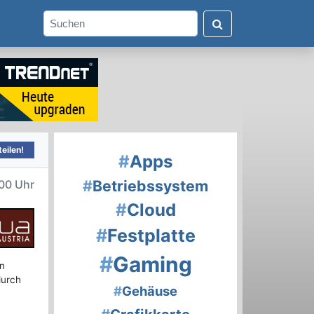
eilen!
#
Apps
#
Betriebssystem
00 Uhr
#
Cloud
#
Festplatte
#
Gaming
en
durch
#
Gehäuse