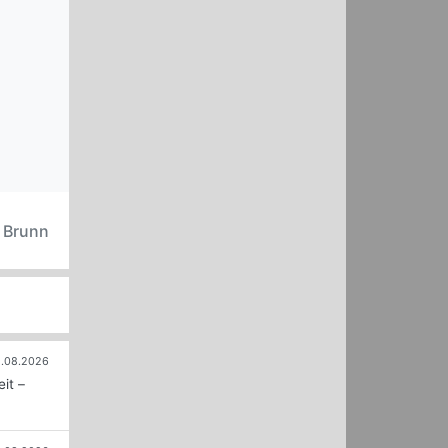
n Brunn
.08.2026
it –