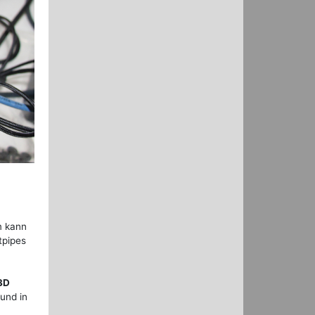
m kann
tpipes
3D
und in