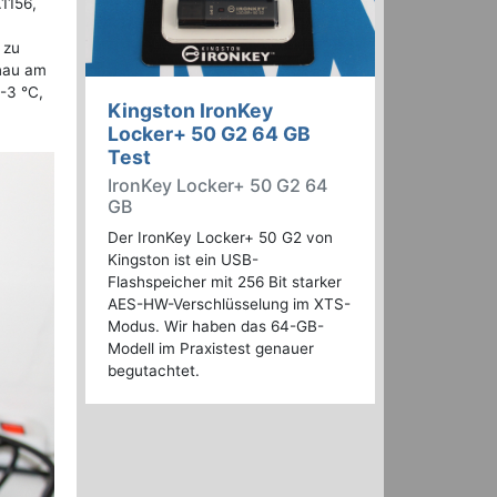
1156,
 zu
enau am
-3 °C,
Kingston IronKey
Locker+ 50 G2 64 GB
Test
IronKey Locker+ 50 G2 64
GB
Der IronKey Locker+ 50 G2 von
Kingston ist ein USB-
Flashspeicher mit 256 Bit starker
AES-HW-Verschlüsselung im XTS-
Modus. Wir haben das 64-GB-
Modell im Praxistest genauer
begutachtet.