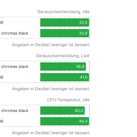
Geräuschentwicklung, Idle
36
33,5
 chromax.black
33,6
Angaben in Dezibel (weniger ist besser)
Geräuschentwicklung, Last
 chromax.black
38,8
36
41,6
Angaben in Dezibel (weniger ist besser)
CPU-Temperatur, Idle
 chromax.black
40,0
36
44,0
Angaben in Dezibel (weniger ist besser)