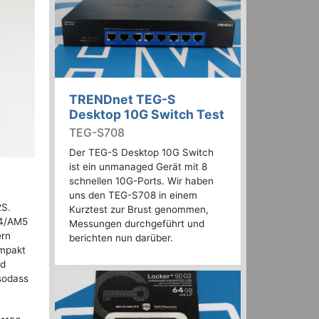
TRENDnet TEG-S
Desktop 10G Switch Test
TEG-S708
Der TEG-S Desktop 10G Switch
ist ein unmanaged Gerät mit 8
schnellen 10G-Ports. Wir haben
uns den TEG-S708 in einem
2S.
Kurztest zur Brust genommen,
M4/AM5
Messungen durchgeführt und
ern
berichten nun darüber.
ompakt
nd
sodass