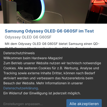
Samsung Odyssey OLED G6 G60SF im Test
Odyssey OLED G6 G60SF
Mit dem Odyssey OLED G6 G60SF bietet Samsung einen QD-
OLED Gaming-Monitor mit schnellem 500-Hz-Panel und
Datenschutzhinweis
WQHD-Auflösung an. Wir haben den 27 Zoll großen Monitor auf
Willkommen beim Hardware-Magazin!
Herz und Nieren geprüft.
Zum Betrieb unserer Website nutzen wir technisch notwendige
Cookies. Alle weiteren Cookies für z.B. Werbung, Analyse und
Impressum
|
Kontakt
|
Jobs
|
Datenschutz
|
Tracking sowie externe Inhalte Dritter, können nach Bedarf
Consent‑Einstellungen
|
Haftungsausschluss
aktiviert werden und verbessern das Nutzererlebnis beim
Besuch der Website. Mehr Informationen in unserer
Feed
Facebook
YouTube
TikTok
Datenschutzerklärung
.
Ein Widerruf der Einwilligung ist jederzeit möglich.
Twitch
Discord
Alle akzeptieren
Einstellungen anpassen
...
© Copyright 2001 - 2026 Hardware-Magazin