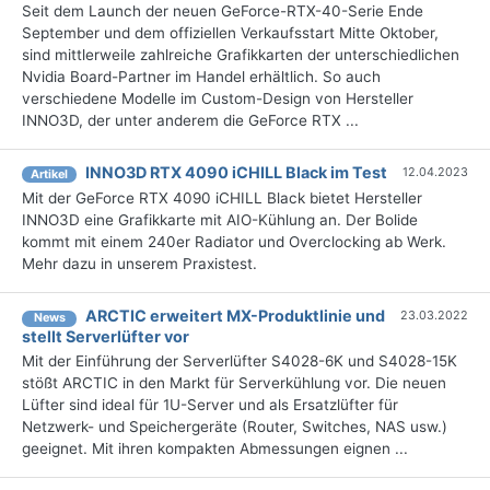
Seit dem Launch der neuen GeForce-RTX-40-Serie Ende
September und dem offiziellen Verkaufsstart Mitte Oktober,
sind mittlerweile zahlreiche Grafikkarten der unterschiedlichen
Nvidia Board-Partner im Handel erhältlich. So auch
verschiedene Modelle im Custom-Design von Hersteller
INNO3D, der unter anderem die GeForce RTX ...
INNO3D RTX 4090 iCHILL Black im Test
12.04.2023
Artikel
Mit der GeForce RTX 4090 iCHILL Black bietet Hersteller
INNO3D eine Grafikkarte mit AIO-Kühlung an. Der Bolide
kommt mit einem 240er Radiator und Overclocking ab Werk.
Mehr dazu in unserem Praxistest.
ARCTIC erweitert MX-Produktlinie und
23.03.2022
News
stellt Serverlüfter vor
Mit der Einführung der Serverlüfter S4028-6K und S4028-15K
stößt ARCTIC in den Markt für Serverkühlung vor. Die neuen
Lüfter sind ideal für 1U-Server und als Ersatzlüfter für
Netzwerk- und Speichergeräte (Router, Switches, NAS usw.)
geeignet. Mit ihren kompakten Abmessungen eignen ...