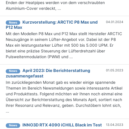
Enden der Heatpipes werden von dem verschraubten
Aluminium-Cover verdeckt, ...
Kurzvorstellung: ARCTIC P8 Max und
04.01.2024
News
P12 Max
Mit den Modellen P8 Max und P12 Max stellt Hersteller ARCTIC
Neuzugänge in seinem Lüfter-Angebot vor. Dabei ist der P8
Max ein leistungsstarker Lüfter mit 500 bis 5.000 UPM. Er
bietet eine präzise Steuerung der Lüfterdrehzahl über
Pulsweitenmodulation (PWM) und ...
April 2023: Die Bericht­erstattung
01.05.2023
News
zusammengefasst
Im zurückliegenden Monat gab es wieder einige spannende
Themen im Bereich Newsmeldungen sowie interessante Artikel
und Produkttests. Folgend möchten wir Ihnen noch einmal eine
Übersicht zur Berichterstattung des Monats April, sortiert nach
ihrer Resonanz und Relevanz, geben. Durchstöbern lohnt sich,
...
INNO3D RTX 4090 iCHILL Black im Test
13.04.2023
News