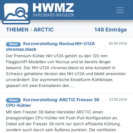
THEMEN
/
ARCTIC
148 Einträge
Kurzvorstellung: Noctua NH-U12A
30.09.2024
News
chromax.black
Der Premium-Kühler NH-U12A gehört zu den 120 mm
Flaggschiff-Modellen von Noctua und ist bereits länger
bekannt. Der NH-U12A chromax.black ist eine komplett in
Schwarz gehaltene Version des NH-U12A und bleibt ansonsten
unverändert: Der asymmetrische Einzelturm-Kühlkörper,
gepaart mit zwei Exemplaren des ...
Kurzvorstellung: ARCTIC Freezer 36
27.09.2024
News
CPU-Kühler
Mit dem Freezer 36 bietet Hersteller ARCTIC einen
preisgünstigen CPU-Kühler mit Push-Pull-Konfiguration an.
Dabei soll der Freezer 36 nicht nur durch effiziente Kühlung,
sondern auch durch sein Äußeres punkten. Die verlöteten