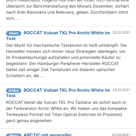
und Produkttests. Folgend möchten wir Ihnen noch einmal eine
Übersicht zur Berichterstattung des Monats Dezember, sortiert
nach ihrer Resonanz und Relevanz, geben. Durchstöbern lohnt
sich, ...
ROCCAT Vulcan TKL Pro Arctic White im
23.12.2021
News
Test
Der Markt für mechanische Tastaturen ist heiß umkämpft. Die
Hersteller müssen sich immer neue Strategien überlegen, um
im Produktdschungel aufzufallen und potenzielle Käufer zu
begeistern. Der Hamburger Peripherie-Hersteller ROCCAT
bietet seit einiger Zeit Tastaturen mit linearen optischen
Schaltern an, die ...
ROCCAT Vulcan TKL Pro Arctic White im
23.12.2021
Artikel
Test
ROCCAT bietet die Vulcan TKL Pro Tastatur ab sofort auch in
der Farbversion Arctic White an. Wir haben uns das kompakte
Tenkeyless-Format mit Titan Optical Switches im Praxistest
ganz genau angesehen.
ARCTIC mit genereller
22.04.2021
News