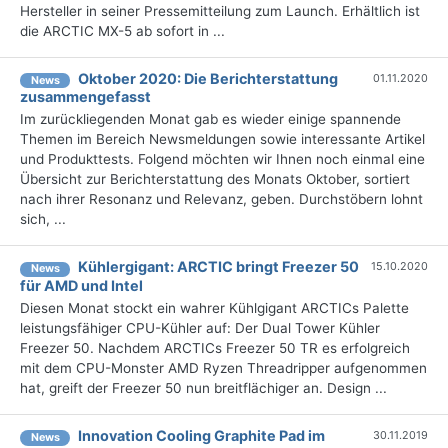
Hersteller in seiner Pressemitteilung zum Launch. Erhältlich ist
die ARCTIC MX-5 ab sofort in ...
Oktober 2020: Die Berichterstattung
01.11.2020
News
zusammengefasst
Im zurückliegenden Monat gab es wieder einige spannende
Themen im Bereich Newsmeldungen sowie interessante Artikel
und Produkttests. Folgend möchten wir Ihnen noch einmal eine
Übersicht zur Berichterstattung des Monats Oktober, sortiert
nach ihrer Resonanz und Relevanz, geben. Durchstöbern lohnt
sich, ...
Kühlergigant: ARCTIC bringt Freezer 50
15.10.2020
News
für AMD und Intel
Diesen Monat stockt ein wahrer Kühlgigant ARCTICs Palette
leistungsfähiger CPU-Kühler auf: Der Dual Tower Kühler
Freezer 50. Nachdem ARCTICs Freezer 50 TR es erfolgreich
mit dem CPU-Monster AMD Ryzen Threadripper aufgenommen
hat, greift der Freezer 50 nun breitflächiger an. Design ...
Innovation Cooling Graphite Pad im
30.11.2019
News