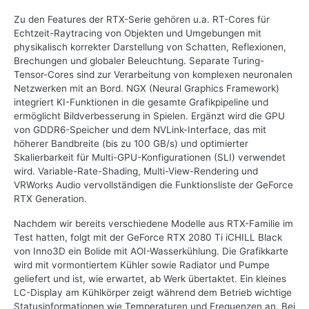
Zu den Features der RTX-Serie gehören u.a. RT-Cores für
Echtzeit-Raytracing von Objekten und Umgebungen mit
physikalisch korrekter Darstellung von Schatten, Reflexionen,
Brechungen und globaler Beleuchtung. Separate Turing-
Tensor-Cores sind zur Verarbeitung von komplexen neuronalen
Netzwerken mit an Bord. NGX (Neural Graphics Framework)
integriert KI-Funktionen in die gesamte Grafikpipeline und
ermöglicht Bildverbesserung in Spielen. Ergänzt wird die GPU
von GDDR6-Speicher und dem NVLink-Interface, das mit
höherer Bandbreite (bis zu 100 GB/s) und optimierter
Skalierbarkeit für Multi-GPU-Konfigurationen (SLI) verwendet
wird. Variable-Rate-Shading, Multi-View-Rendering und
VRWorks Audio vervollständigen die Funktionsliste der GeForce
RTX Generation.
Nachdem wir bereits verschiedene Modelle aus RTX-Familie im
Test hatten, folgt mit der GeForce RTX 2080 Ti iCHILL Black
von Inno3D ein Bolide mit AOI-Wasserkühlung. Die Grafikkarte
wird mit vormontiertem Kühler sowie Radiator und Pumpe
geliefert und ist, wie erwartet, ab Werk übertaktet. Ein kleines
LC-Display am Kühlkörper zeigt während dem Betrieb wichtige
Statusinformationen wie Temperaturen und Frequenzen an. Bei