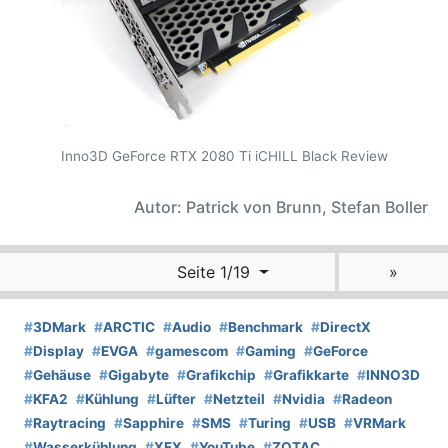
Inno3D GeForce RTX 2080 Ti iCHILL Black Review
Autor: Patrick von Brunn, Stefan Boller
Seite 1/19
»
#
3DMark
#
ARCTIC
#
Audio
#
Benchmark
#
DirectX
#
Display
#
EVGA
#
gamescom
#
Gaming
#
GeForce
#
Gehäuse
#
Gigabyte
#
Grafikchip
#
Grafikkarte
#
INNO3D
#
KFA2
#
Kühlung
#
Lüfter
#
Netzteil
#
Nvidia
#
Radeon
#
Raytracing
#
Sapphire
#
SMS
#
Turing
#
USB
#
VRMark
#
Wasserkühlung
#
XFX
#
YouTube
#
ZOTAC