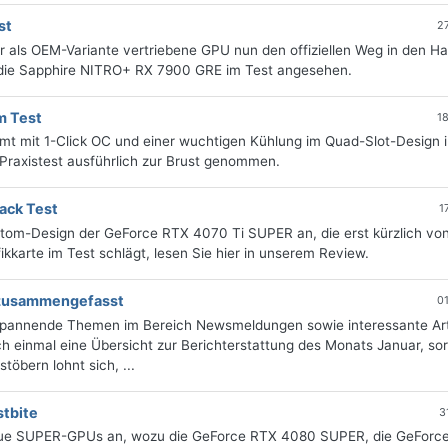
st
2
 als OEM-Variante vertriebene GPU nun den offiziellen Weg in den Ha
 die Sapphire NITRO+ RX 7900 GRE im Test angesehen.
m Test
1
mit 1-Click OC und einer wuchtigen Kühlung im Quad-Slot-Design i
Praxistest ausführlich zur Brust genommen.
ack Test
1
ustom-Design der GeForce RTX 4070 Ti SUPER an, die erst kürzlich von
ikkarte im Test schlägt, lesen Sie hier in unserem Review.
g zusammengefasst
0
 spannende Themen im Bereich Newsmeldungen sowie interessante Art
 einmal eine Übersicht zur Berichterstattung des Monats Januar, sort
öbern lohnt sich, ...
tbite
3
 neue SUPER-GPUs an, wozu die GeForce RTX 4080 SUPER, die GeForc