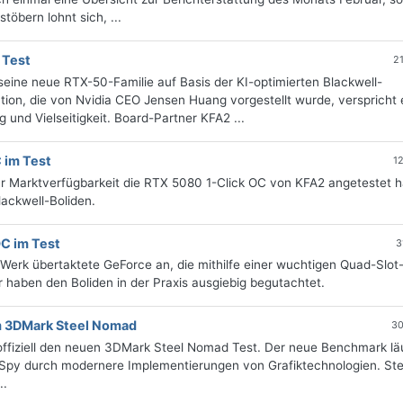
öbern lohnt sich, ...
 Test
2
 seine neue RTX-50-Familie auf Basis der KI-optimierten Blackwell-
on, die von Nvidia CEO Jensen Huang vorgestellt wurde, verspricht 
und Vielseitigkeit. Board-Partner KFA2 ...
 im Test
1
ur Marktverfügbarkeit die RTX 5080 1-Click OC von KFA2 angetestet 
ackwell-Boliden.
C im Test
3
Werk übertaktete GeForce an, die mithilfe einer wuchtigen Quad-Slot
r haben den Boliden in der Praxis ausgiebig begutachtet.
m 3DMark Steel Nomad
30
ffiziell den neuen 3DMark Steel Nomad Test. Der neue Benchmark läu
 Spy durch modernere Implementierungen von Grafiktechnologien. Ste
..