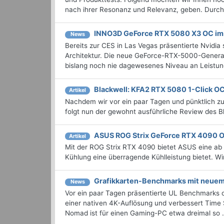
nach ihrer Resonanz und Relevanz, geben. Durchst
INNO3D GeForce RTX 5080 X3 OC im
News
Bereits zur CES in Las Vegas präsentierte Nvidia
Architektur. Die neue GeForce-RTX-5000-Generati
bislang noch nie dagewesenes Niveau an Leistung 
Blackwell: KFA2 RTX 5080 1-Click OC
Artikel
Nachdem wir vor ein paar Tagen und pünktlich z
folgt nun der gewohnt ausführliche Review des Bl
ASUS ROG Strix GeForce RTX 4090 O
Artikel
Mit der ROG Strix RTX 4090 bietet ASUS eine ab 
Kühlung eine überragende Kühlleistung bietet. Wi
Grafikkarten-Benchmarks mit neue
News
Vor ein paar Tagen präsentierte UL Benchmarks o
einer nativen 4K-Auflösung und verbessert Time
Nomad ist für einen Gaming-PC etwa dreimal so .