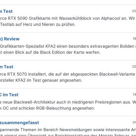
m Test
20
orce RTX 5090 Grafikkarte mit Wasserkühlblock von Alphacool an. Wir
Testlab auf Herz und Nieren zu prüfen.
k) Review
1
rafikkarten-Spezialist KFA2 einen besonders extravaganten Boliden 
 einen Blick auf die Black Edition der Karte werfen.
m Test
20
rce RTX 5070 installiert, die auf der abgespeckten Blackwell-Variant
ersteller KFA2 im Test genauer angesehen.
C im Test
1
ie neue Blackwell-Architektur auch in niedrigeren Preisregionen aus. W
ick OC und schicker RGB-Beleuchtung angesehen.
ng zusammengefasst
0
 spannende Themen im Bereich Newsmeldungen sowie interessante Art
 einmal eine Übersicht zur Berichterstattung des Monats Februar, sor