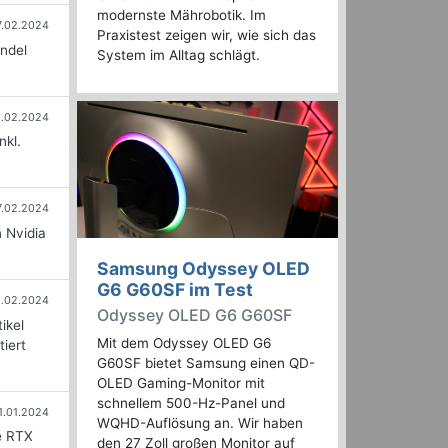
modernste Mährobotik. Im
7.02.2024
Praxistest zeigen wir, wie sich das
ndel
System im Alltag schlägt.
8.02.2024
nkl.
7.02.2024
 Nvidia
Samsung Odyssey OLED
G6 G60SF im Test
1.02.2024
Odyssey OLED G6 G60SF
ikel
Mit dem Odyssey OLED G6
iert
G60SF bietet Samsung einen QD-
OLED Gaming-Monitor mit
schnellem 500-Hz-Panel und
1.01.2024
WQHD-Auflösung an. Wir haben
e RTX
den 27 Zoll großen Monitor auf