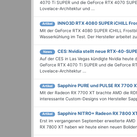
4070 Ti SUPER und die GeForce RTX 4070 SUPER 
Lovelace-Architektur und ...
INNO3D RTX 4080 SUPER iCHILL Fros
Artikel
Mit der GeForce RTX 4080 SUPER iCHILL Frostbi
Wasserkühlung im Test. Der Hersteller arbeitet
CES: Nvidia stellt neue RTX-40-SUP
News
Auf der CES in Las Vegas kündigte Nvidia heut
GeForce RTX 4070 Ti SUPER und die GeForce RTX
Lovelace-Architektur ...
Sapphire PURE und PULSE RX 7700 X
Artikel
Mit der Radeon RX 7700 XT brachte AMD die RDNA
interessante Custom-Designs von Hersteller Sapp
Sapphire NITRO+ Radeon RX 7800 XT
Artikel
Erst im vergangenen September erweiterte AMD 
RX 7800 XT haben wir heute einen neuen Boliden 