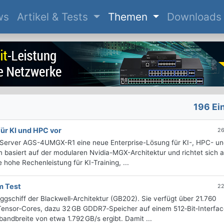
(current)
ws
Artikel & Tests
Themen
Downloads
196 Ei
ür KI und HPC vor
26
erver AGS-4UMGX-R1 eine neue Enterprise-Lösung für KI-, HPC- un
 basiert auf der modularen Nvidia-MGX-Architektur und richtet sich 
ohe Rechenleistung für KI-Training, ...
m Test
22
gschiff der Blackwell‑Architektur (GB202). Sie verfügt über 21.760
ensor‑Cores, dazu 32 GB GDDR7‑Speicher auf einem 512‑Bit‑Interfac
andbreite von etwa 1.792 GB/s ergibt. Damit ...