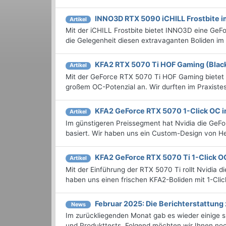
INNO3D RTX 5090 iCHILL Frostbite i
Artikel
Mit der iCHILL Frostbite bietet INNO3D eine GeF
die Gelegenheit diesen extravaganten Boliden im 
KFA2 RTX 5070 Ti HOF Gaming (Blac
Artikel
Mit der GeForce RTX 5070 Ti HOF Gaming bietet G
großem OC-Potenzial an. Wir durften im Praxistest
KFA2 GeForce RTX 5070 1-Click OC i
Artikel
Im günstigeren Preissegment hat Nvidia die GeFo
basiert. Wir haben uns ein Custom-Design von H
KFA2 GeForce RTX 5070 Ti 1-Click O
Artikel
Mit der Einführung der RTX 5070 Ti rollt Nvidia d
haben uns einen frischen KFA2-Boliden mit 1-Cl
Februar 2025: Die Bericht­erstattu
News
Im zurückliegenden Monat gab es wieder einige
und Produkttests. Folgend möchten wir Ihnen noch