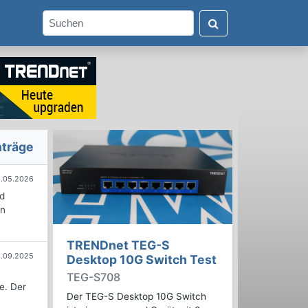
nträge
.05.2026
d
an
TRENDnet TEG-S
.09.2025
Desktop 10G Switch Test
TEG-S708
e. Der
Der TEG-S Desktop 10G Switch