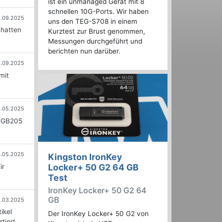
ist ein unmanaged Gerät mit 8
schnellen 10G-Ports. Wir haben
.09.2025
uns den TEG-S708 in einem
 hatten
Kurztest zur Brust genommen,
Messungen durchgeführt und
berichten nun darüber.
9.09.2025
mit
.05.2025
e GB205
4.05.2025
Kingston IronKey
Locker+ 50 G2 64 GB
ir
Test
IronKey Locker+ 50 G2 64
GB
1.03.2025
ikel
Der IronKey Locker+ 50 G2 von
tiert