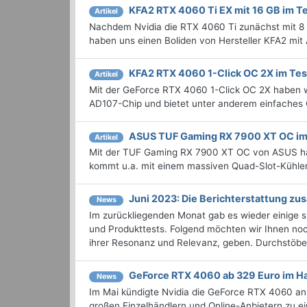
KFA2 RTX 4060 Ti EX mit 16 GB im T
Artikel
Nachdem Nvidia die RTX 4060 Ti zunächst mit 8 G
haben uns einen Boliden von Hersteller KFA2 mi
KFA2 RTX 4060 1-Click OC 2X im Tes
Artikel
Mit der GeForce RTX 4060 1-Click OC 2X haben wi
AD107-Chip und bietet unter anderem einfaches
ASUS TUF Gaming RX 7900 XT OC im
Artikel
Mit der TUF Gaming RX 7900 XT OC von ASUS hab
kommt u.a. mit einem massiven Quad-Slot-Kühle
Juni 2023: Die Bericht­erstattung 
News
Im zurückliegenden Monat gab es wieder einige
und Produkttests. Folgend möchten wir Ihnen noch
ihrer Resonanz und Relevanz, geben. Durchstöbern
GeForce RTX 4060 ab 329 Euro im Han
News
Im Mai kündigte Nvidia die GeForce RTX 4060 an,
großen Einzelhändlern und Online-Anbietern zu ein