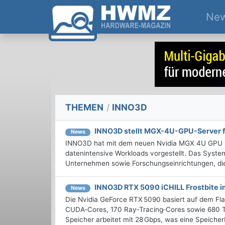
Ne
THEMEN
/
INNO3D
INNO3D stellt MGX-4U-GPU-Server f
News
INNO3D hat mit dem neuen Nvidia MGX 4U GPU S
datenintensive Workloads vorgestellt. Das System
Unternehmen sowie Forschungseinrichtungen, die h
INNO3D RTX 5090 iCHILL Frostbite i
News
Die Nvidia GeForce RTX 5090 basiert auf dem Flag
CUDA‑Cores, 170 Ray‑Tracing‑Cores sowie 680 T
Speicher arbeitet mit 28 Gbps, was eine Speicherb