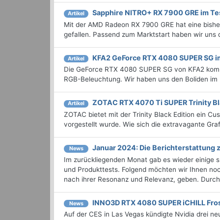
Sapphire NITRO+ RX 7900 GRE im Te
Artikel
Mit der AMD Radeon RX 7900 GRE hat eine bisher
gefallen. Passend zum Marktstart haben wir uns
KFA2 GeForce RTX 4080 SUPER SG i
Artikel
Die GeForce RTX 4080 SUPER SG von KFA2 kommt 
RGB-Beleuchtung. Wir haben uns den Boliden im 
ZOTAC RTX 4070 Ti SUPER Trinity Bl
Artikel
ZOTAC bietet mit der Trinity Black Edition ein C
vorgestellt wurde. Wie sich die extravagante Graf
Januar 2024: Die Bericht­erstattun
News
Im zurückliegenden Monat gab es wieder einige
und Produkttests. Folgend möchten wir Ihnen noch
nach ihrer Resonanz und Relevanz, geben. Durchst
INNO3D RTX 4080 SUPER iCHILL Fros
News
Auf der CES in Las Vegas kündigte Nvidia drei