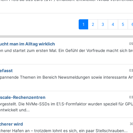
(current)
1
2
3
4
5
ht man im Alltag wirklich
05
 und startet zum ersten Mal. Ein Gefühl der Vorfreude macht sich bre
efasst
03
 spannende Themen im Bereich Newsmeldungen sowie interessante Art
erscale-Rechenzentren
03
rgestellt. Die NVMe-SSDs im E1.S-Formfaktor wurden speziell für GP
twickelt und...
cherer wird
3
icherer Hafen an – trotzdem lohnt es sich, ein paar Stellschrauben...