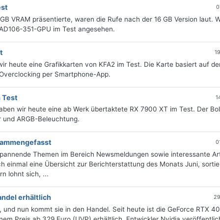
est
0
B VRAM präsentierte, waren die Rufe nach der 16 GB Version laut. W
t AD106-351-GPU im Test angesehen.
t
1
r heute eine Grafikkarten von KFA2 im Test. Die Karte basiert auf d
 Overclocking per Smartphone-App.
 Test
1
en wir heute eine ab Werk übertaktete RX 7900 XT im Test. Der Bol
r und ARGB-Beleuchtung.
zusammengefasst
0
 spannende Themen im Bereich Newsmeldungen sowie interessante Art
 einmal eine Übersicht zur Berichterstattung des Monats Juni, sortie
 lohnt sich, ...
del erhältlich
29
 und nun kommt sie in den Handel. Seit heute ist die GeForce RTX 40
em Preis ab 329 Euro (UVP) erhältlich. Entwickler Nvidia veröffentlic