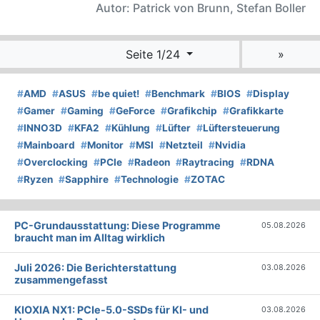
Autor: Patrick von Brunn, Stefan Boller
Seite 1/24
»
#
AMD
#
ASUS
#
be quiet!
#
Benchmark
#
BIOS
#
Display
#
Gamer
#
Gaming
#
GeForce
#
Grafikchip
#
Grafikkarte
#
INNO3D
#
KFA2
#
Kühlung
#
Lüfter
#
Lüftersteuerung
#
Mainboard
#
Monitor
#
MSI
#
Netzteil
#
Nvidia
#
Overclocking
#
PCIe
#
Radeon
#
Raytracing
#
RDNA
#
Ryzen
#
Sapphire
#
Technologie
#
ZOTAC
PC-Grundausstattung: Diese Programme
05.08.2026
braucht man im Alltag wirklich
Juli 2026: Die Bericht­erstattung
03.08.2026
zusammengefasst
KIOXIA NX1: PCIe-5.0-SSDs für KI- und
03.08.2026