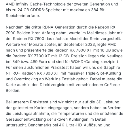
AMD Infinity Cache-Technologie der zweiten Generation und
bis zu 24 GB GDDR6-Speicher mit maximalen 384 Bit-
Speicherinterface.
Nachdem die dritte RDNA-Generation durch die Radeon RX
7900 Boliden ihren Anfang nahm, wurde im Mai dieses Jahr mit
der Radeon RX 7600 das nächste Modell der Serie vorgestellt.
Weitere vier Monate später, im September 2023, legte AMD
nach und präsentierte die Radeon RX 7800 XT mit 16 GB sowie
die Radeon RX 7700 XT mit 12 GB. Preislich liegen die Neulinge
bei 549 bzw. 489 Euro und sind für WQHD-Gaming konzipiert.
Für einen ausführlichen Praxistest haben wir uns die Sapphire
NITRO+ Radeon RX 7800 XT mit massiver Triple-Slot-Kühlung
und Overclocking ab Werk ins Testlab geholt. Dabei musste die
Karte auch in den Direktvergleich mit verschiedenen GeForce-
Boliden.
Bei unserem Praxistest sind wir nicht nur auf die 3D-Leistung
der getesteten Karten eingegangen, sondern haben außerdem
die Leistungsaufnahme, die Temperaturen und die entstehende
Geräuschentwicklung der aktiven Kühlungen im Detail
untersucht. Benchmarks bei 4K-Ultra-HD-Auflösung und