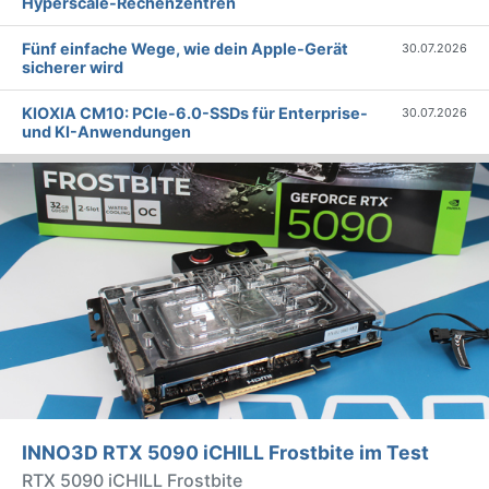
Hyperscale-Rechenzentren
Fünf einfache Wege, wie dein Apple-Gerät
30.07.2026
sicherer wird
KIOXIA CM10: PCIe-6.0-SSDs für Enterprise-
30.07.2026
und KI-Anwendungen
INNO3D RTX 5090 iCHILL Frostbite im Test
RTX 5090 iCHILL Frostbite