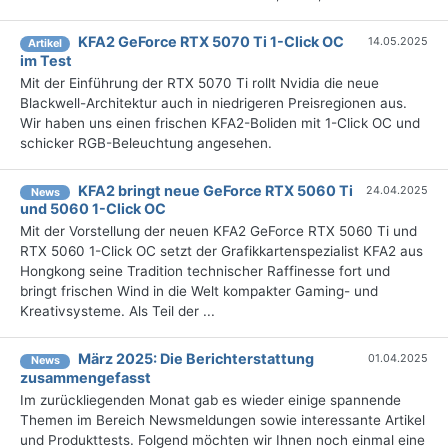
KFA2 GeForce RTX 5070 Ti 1-Click OC
14.05.2025
Artikel
im Test
Mit der Einführung der RTX 5070 Ti rollt Nvidia die neue
Blackwell-Architektur auch in niedrigeren Preisregionen aus.
Wir haben uns einen frischen KFA2-Boliden mit 1-Click OC und
schicker RGB-Beleuchtung angesehen.
KFA2 bringt neue GeForce RTX 5060 Ti
24.04.2025
News
und 5060 1-Click OC
Mit der Vorstellung der neuen KFA2 GeForce RTX 5060 Ti und
RTX 5060 1-Click OC setzt der Grafikkartenspezialist KFA2 aus
Hongkong seine Tradition technischer Raffinesse fort und
bringt frischen Wind in die Welt kompakter Gaming- und
Kreativsysteme. Als Teil der ...
März 2025: Die Bericht­erstattung
01.04.2025
News
zusammengefasst
Im zurückliegenden Monat gab es wieder einige spannende
Themen im Bereich Newsmeldungen sowie interessante Artikel
und Produkttests. Folgend möchten wir Ihnen noch einmal eine