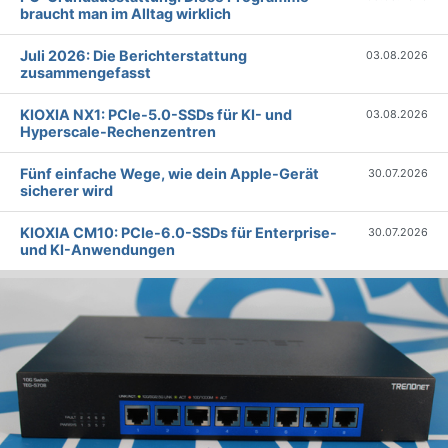
braucht man im Alltag wirklich
Juli 2026: Die Bericht­erstattung
03.08.2026
zusammengefasst
KIOXIA NX1: PCIe-5.0-SSDs für KI- und
03.08.2026
Hyperscale-Rechenzentren
Fünf einfache Wege, wie dein Apple-Gerät
30.07.2026
sicherer wird
KIOXIA CM10: PCIe-6.0-SSDs für Enterprise-
30.07.2026
und KI-Anwendungen