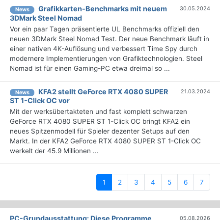
Grafikkarten-Benchmarks mit neuem
30.05.2024
News
3DMark Steel Nomad
Vor ein paar Tagen präsentierte UL Benchmarks offiziell den
neuen 3DMark Steel Nomad Test. Der neue Benchmark läuft in
einer nativen 4K-Auflösung und verbessert Time Spy durch
modernere Implementierungen von Grafiktechnologien. Steel
Nomad ist für einen Gaming-PC etwa dreimal so ...
KFA2 stellt GeForce RTX 4080 SUPER
21.03.2024
News
ST 1-Click OC vor
Mit der werksübertakteten und fast komplett schwarzen
GeForce RTX 4080 SUPER ST 1-Click OC bringt KFA2 ein
neues Spitzenmodell für Spieler dezenter Setups auf den
Markt. In der KFA2 GeForce RTX 4080 SUPER ST 1-Click OC
werkelt der 45.9 Millionen ...
(current)
1
2
3
4
5
6
7
PC-Grundausstattung: Diese Programme
05.08.2026