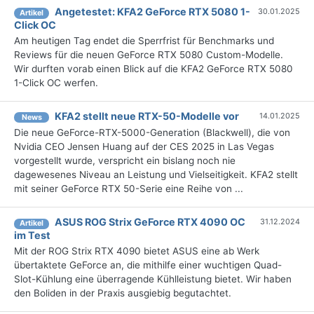
Angetestet: KFA2 GeForce RTX 5080 1-
30.01.2025
Artikel
Click OC
Am heutigen Tag endet die Sperrfrist für Benchmarks und
Reviews für die neuen GeForce RTX 5080 Custom-Modelle.
Wir durften vorab einen Blick auf die KFA2 GeForce RTX 5080
1-Click OC werfen.
KFA2 stellt neue RTX-50-Modelle vor
14.01.2025
News
Die neue GeForce-RTX-5000-Generation (Blackwell), die von
Nvidia CEO Jensen Huang auf der CES 2025 in Las Vegas
vorgestellt wurde, verspricht ein bislang noch nie
dagewesenes Niveau an Leistung und Vielseitigkeit. KFA2 stellt
mit seiner GeForce RTX 50-Serie eine Reihe von ...
ASUS ROG Strix GeForce RTX 4090 OC
31.12.2024
Artikel
im Test
Mit der ROG Strix RTX 4090 bietet ASUS eine ab Werk
übertaktete GeForce an, die mithilfe einer wuchtigen Quad-
Slot-Kühlung eine überragende Kühlleistung bietet. Wir haben
den Boliden in der Praxis ausgiebig begutachtet.