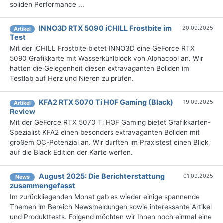
soliden Performance ...
INNO3D RTX 5090 iCHILL Frostbite im
20.09.2025
Artikel
Test
Mit der iCHILL Frostbite bietet INNO3D eine GeForce RTX
5090 Grafikkarte mit Wasserkühlblock von Alphacool an. Wir
hatten die Gelegenheit diesen extravaganten Boliden im
Testlab auf Herz und Nieren zu prüfen.
KFA2 RTX 5070 Ti HOF Gaming (Black)
19.09.2025
Artikel
Review
Mit der GeForce RTX 5070 Ti HOF Gaming bietet Grafikkarten-
Spezialist KFA2 einen besonders extravaganten Boliden mit
großem OC-Potenzial an. Wir durften im Praxistest einen Blick
auf die Black Edition der Karte werfen.
August 2025: Die Bericht­erstattung
01.09.2025
News
zusammengefasst
Im zurückliegenden Monat gab es wieder einige spannende
Themen im Bereich Newsmeldungen sowie interessante Artikel
und Produkttests. Folgend möchten wir Ihnen noch einmal eine