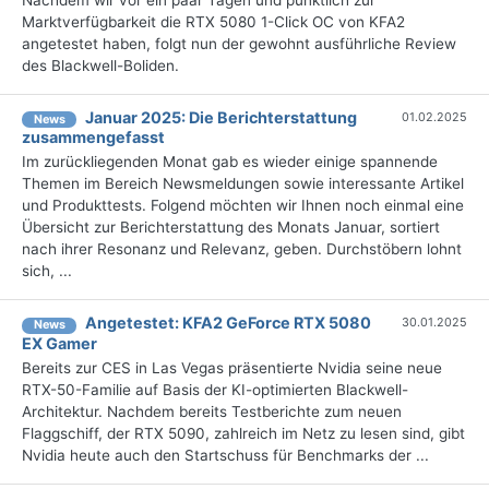
Marktverfügbarkeit die RTX 5080 1-Click OC von KFA2
angetestet haben, folgt nun der gewohnt ausführliche Review
des Blackwell-Boliden.
Januar 2025: Die Bericht­erstattung
01.02.2025
News
zusammengefasst
Im zurückliegenden Monat gab es wieder einige spannende
Themen im Bereich Newsmeldungen sowie interessante Artikel
und Produkttests. Folgend möchten wir Ihnen noch einmal eine
Übersicht zur Berichterstattung des Monats Januar, sortiert
nach ihrer Resonanz und Relevanz, geben. Durchstöbern lohnt
sich, ...
Angetestet: KFA2 GeForce RTX 5080
30.01.2025
News
EX Gamer
Bereits zur CES in Las Vegas präsentierte Nvidia seine neue
RTX-50-Familie auf Basis der KI-optimierten Blackwell-
Architektur. Nachdem bereits Testberichte zum neuen
Flaggschiff, der RTX 5090, zahlreich im Netz zu lesen sind, gibt
Nvidia heute auch den Startschuss für Benchmarks der ...