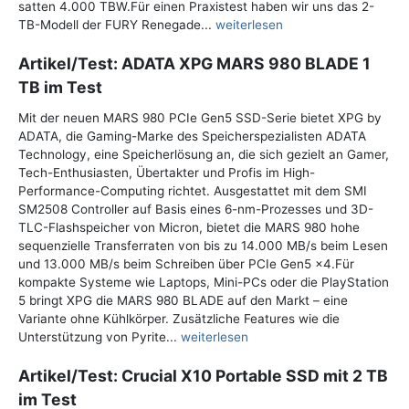
satten 4.000 TBW.Für einen Praxistest haben wir uns das 2-
TB-Modell der FURY Renegade...
weiterlesen
Artikel/Test: ADATA XPG MARS 980 BLADE 1
TB im Test
Mit der neuen MARS 980 PCIe Gen5 SSD-Serie bietet XPG by
ADATA, die Gaming-Marke des Speicherspezialisten ADATA
Technology, eine Speicherlösung an, die sich gezielt an Gamer,
Tech-Enthusiasten, Übertakter und Profis im High-
Performance-Computing richtet. Ausgestattet mit dem SMI
SM2508 Controller auf Basis eines 6-nm-Prozesses und 3D-
TLC-Flashspeicher von Micron, bietet die MARS 980 hohe
sequenzielle Transferraten von bis zu 14.000 MB/s beim Lesen
und 13.000 MB/s beim Schreiben über PCIe Gen5 x4.Für
kompakte Systeme wie Laptops, Mini-PCs oder die PlayStation
5 bringt XPG die MARS 980 BLADE auf den Markt – eine
Variante ohne Kühlkörper. Zusätzliche Features wie die
Unterstützung von Pyrite...
weiterlesen
Artikel/Test: Crucial X10 Portable SSD mit 2 TB
im Test