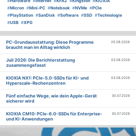
#
Hardware
#
Internet
#
KFA2
#
Kingston
#
KIOXIA
#
Micron
#
Mini-PC
#
Notebook
#
NVMe
#
PCIe
#
PlayStation
#
SanDisk
#
Software
#
SSD
#
Technologie
#
USB
#
XPG
PC-Grundausstattung: Diese Programme
05.08.2026
braucht man im Alltag wirklich
Juli 2026: Die Bericht­erstattung
03.08.2026
zusammengefasst
KIOXIA NX1: PCIe-5.0-SSDs für KI- und
03.08.2026
Hyperscale-Rechenzentren
Fünf einfache Wege, wie dein Apple-Gerät
30.07.2026
sicherer wird
KIOXIA CM10: PCIe-6.0-SSDs für Enterprise-
30.07.2026
und KI-Anwendungen