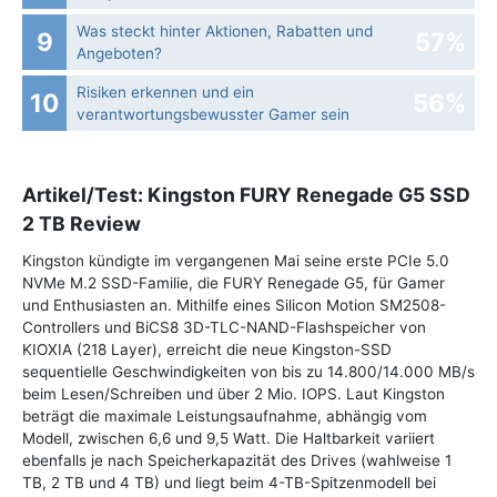
Was steckt hinter Aktionen, Rabatten und
9
57%
Angeboten?
Risiken erkennen und ein
10
56%
verantwortungsbewusster Gamer sein
Artikel/Test: Kingston FURY Renegade G5 SSD
2 TB Review
Kingston kündigte im vergangenen Mai seine erste PCIe 5.0
NVMe M.2 SSD-Familie, die FURY Renegade G5, für Gamer
und Enthusiasten an. Mithilfe eines Silicon Motion SM2508-
Controllers und BiCS8 3D-TLC-NAND-Flashspeicher von
KIOXIA (218 Layer), erreicht die neue Kingston-SSD
sequentielle Geschwindigkeiten von bis zu 14.800/14.000 MB/s
beim Lesen/Schreiben und über 2 Mio. IOPS. Laut Kingston
beträgt die maximale Leistungsaufnahme, abhängig vom
Modell, zwischen 6,6 und 9,5 Watt. Die Haltbarkeit variiert
ebenfalls je nach Speicherkapazität des Drives (wahlweise 1
TB, 2 TB und 4 TB) und liegt beim 4-TB-Spitzenmodell bei