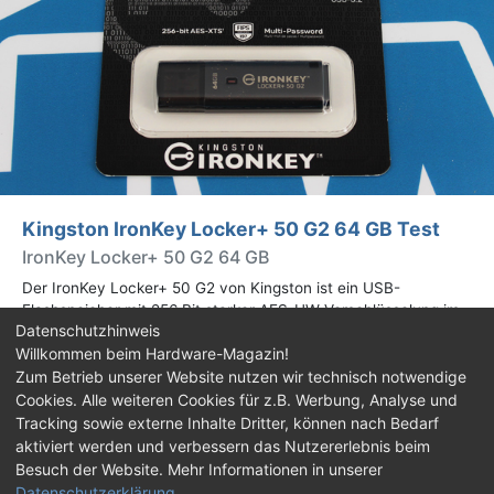
Kingston IronKey Locker+ 50 G2 64 GB Test
IronKey Locker+ 50 G2 64 GB
Der IronKey Locker+ 50 G2 von Kingston ist ein USB-
Flashspeicher mit 256 Bit starker AES-HW-Verschlüsselung im
Datenschutzhinweis
XTS-Modus. Wir haben das 64-GB-Modell im Praxistest
Willkommen beim Hardware-Magazin!
genauer begutachtet.
Zum Betrieb unserer Website nutzen wir technisch notwendige
Cookies. Alle weiteren Cookies für z.B. Werbung, Analyse und
Impressum
|
Kontakt
|
Jobs
|
Datenschutz
|
Tracking sowie externe Inhalte Dritter, können nach Bedarf
Consent‑Einstellungen
|
Haftungsausschluss
aktiviert werden und verbessern das Nutzererlebnis beim
Besuch der Website. Mehr Informationen in unserer
Feed
Facebook
YouTube
TikTok
Datenschutzerklärung
.