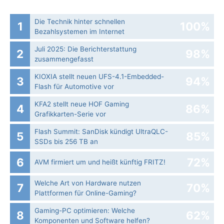
Die Technik hinter schnellen
1
100%
Bezahlsystemen im Internet
Juli 2025: Die Bericht­erstattung
2
98%
zusammengefasst
KIOXIA stellt neuen UFS-4.1-Embedded-
3
94%
Flash für Automotive vor
KFA2 stellt neue HOF Gaming
4
86%
Grafikkarten-Serie vor
Flash Summit: SanDisk kündigt UltraQLC-
5
85%
SSDs bis 256 TB an
6
72%
AVM firmiert um und heißt künftig FRITZ!
Welche Art von Hardware nutzen
7
70%
Plattformen für Online-Gaming?
Gaming-PC optimieren: Welche
8
62%
Komponenten und Software helfen?