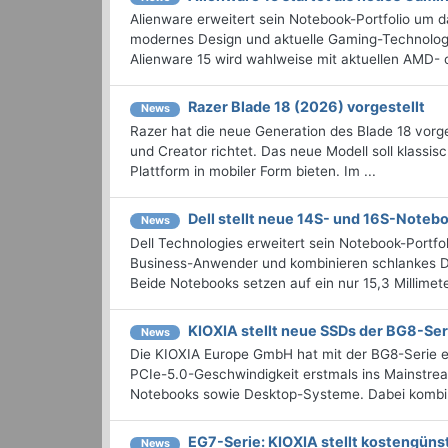
Alienware erweitert sein Notebook-Portfolio um d
modernes Design und aktuelle Gaming-Technologi
Alienware 15 wird wahlweise mit aktuellen AMD- o
Razer Blade 18 (2026) vorgestellt
News
Razer hat die neue Generation des Blade 18 vorges
und Creator richtet. Das neue Modell soll klassi
Plattform in mobiler Form bieten. Im ...
Dell stellt neue 14S- und 16S-Noteb
News
Dell Technologies erweitert sein Notebook-Portfol
Business-Anwender und kombinieren schlankes De
Beide Notebooks setzen auf ein nur 15,3 Millimete
KIOXIA stellt neue SSDs der BG8-Ser
News
Die KIOXIA Europe GmbH hat mit der BG8-Serie e
PCIe-5.0-Geschwindigkeit erstmals ins Mainstre
Notebooks sowie Desktop-Systeme. Dabei kombinie
EG7-Serie: KIOXIA stellt kostengün
News