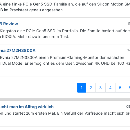
eine flinke PCIe Gen5 SSD-Familie an, die auf den Silicon Motion 
 TB im Praxistest genau angesehen.
B Review
1
ingston eine PCIe Gen5 SSD im Portfolio. Die Familie basiert auf dem
 KIOXIA. Mehr dazu in unserem Test.
Evnia 27M2N3800A
1
7") Evnia 27M2N3800A einen Premium-Gaming-Monitor der nächsten
r Dual Mode. Er ermöglicht es dem User, zwischen 4K UHD bei 160 H
(current)
1
2
3
4
5
ht man im Alltag wirklich
05
 und startet zum ersten Mal. Ein Gefühl der Vorfreude macht sich bre