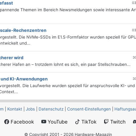
efasst
03
 spannende Themen im Bereich Newsmeldungen sowie interessante Art
erscale-Rechenzentren
03
rgestellt. Die NVMe-SSDs im E1.S-Formfaktor wurden speziell für GP
twickelt und...
cherer wird
3
icherer Hafen an – trotzdem lohnt es sich, ein paar Stellschrauben...
e- und KI-Anwendungen
3
orgestellt. Die Laufwerke wurden speziell für anspruchsvolle KI- und
ontext...
um
|
Kontakt
|
Jobs
|
Datenschutz
|
Consent‑Einstellungen
|
Haftungsa
Facebook
YouTube
TikTok
Twitch
© Copyright 2001 - 2026 Hardware-Magazin