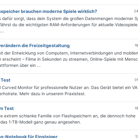
sspeicher brauchen moderne Spiele wirklich?
24
es dafür sorgt, dass dein System die großen Datenmengen moderner S
rfährst du die wichtigsten RAM-Anforderungen für aktuelle Videospiele
..
erändern die Freizeitgestaltung
1
mit der Entwicklung von Computern, Internetverbindungen und mobile
 erscheint – Filme in Sekunden zu streamen, Online-Spiele mit Mens
ttformen über ein ...
 Test
0
Curved Monitor für professionelle Nutzer an. Das Gerät bietet ein V
rholrate. Mehr dazu in unserem Praxistest.
im Test
1
ne extrem schlanke Familie von Flashspeichern an, die dennoch hohe
t das 1-TB-Modell ganz genau angesehen.
ng-Notebook für Einsteiger
1