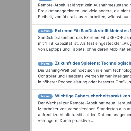
Remote-Arbeit ist längst kein Ausnahmezustand me
Projektmanager:innen und viele andere, die nicht
Freiheit, von überall aus zu arbeiten, wächst auch
Extreme Fit: SanDisk stellt kleinstes 
News
SanDisk präsentiert das Extreme Fit USB-C-Flash
mit 1 TB Kapazität ist. Als fest eingesteckter „Pl
von Laptops und Tablets, ohne deren Mobilität ei
Zukunft des Spielens: Technologisc
News
Die Gaming-Welt befindet sich in einem technolo
Controller und Headsets werden immer intelligente
in höherer Rechenleistung oder besserer Grafik, s
Wichtige Cybersicherheitspraktiken
News
Der Wechsel zur Remote-Arbeit hat neue Heraus
Mitarbeiter von verschiedenen Standorten aus arbe
aufrechtzuerhalten. Mit soliden Datenmanagement
verringern. Durch proaktive ...