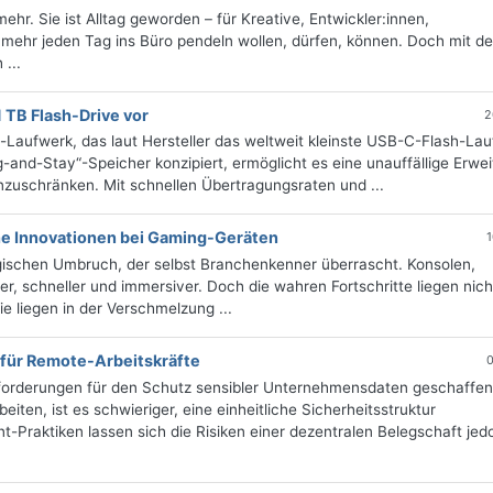
hr. Sie ist Alltag geworden – für Kreative, Entwickler:innen,
 mehr jeden Tag ins Büro pendeln wollen, dürfen, können. Doch mit de
 ...
1 TB Flash-Drive vor
2
-Laufwerk, das laut Hersteller das weltweit kleinste USB-C-Flash-La
ug-and-Stay“-Speicher konzipiert, ermöglicht es eine unauffällige Erwe
nzuschränken. Mit schnellen Übertragungsraten und ...
he Innovationen bei Gaming-Geräten
1
gischen Umbruch, der selbst Branchenkenner überrascht. Konsolen,
r, schneller und immersiver. Doch die wahren Fortschritte liegen nicht
ie liegen in der Verschmelzung ...
 für Remote-Arbeitskräfte
0
forderungen für den Schutz sensibler Unternehmensdaten geschaffen
iten, ist es schwieriger, eine einheitliche Sicherheitsstruktur
-Praktiken lassen sich die Risiken einer dezentralen Belegschaft jed