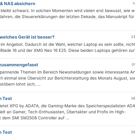
 & NAS absichern
1
m bleibt schwarz. In solchen Momenten wird vielen erst bewusst, wie w
Jahren, die Steuererklärungen der letzten Dekade, das Manuskript für
 welches Gerät ist besser?
23
 im Angebot. Dadurch ist die Wahl, welcher Laptop es sein sollte, nic
 Blade 16 und der XMG Neo 16 E25. Diese beiden Laptops gehören zurze
g zusammengefasst
0
 spannende Themen im Bereich Newsmeldungen sowie interessante Art
 einmal eine Übersicht zur Berichterstattung des Monats August, sor
öbern lohnt sich, ...
 Test
26
etet XPG by ADATA, die Gaming-Marke des Speicherspezialisten AD
ielt an Gamer, Tech-Enthusiasten, Übertakter und Profis im High-
 dem SMI SM2508 Controller auf ...
 Test
25