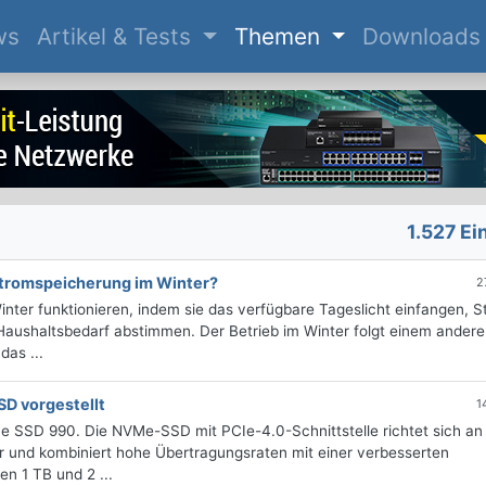
(current)
ws
Artikel & Tests
Themen
Downloads
1.527 Ei
stromspeicherung im Winter?
2
nter funktionieren, indem sie das verfügbare Tageslicht einfangen, 
Haushaltsbedarf abstimmen. Der Betrieb im Winter folgt einem ander
das ...
D vorgestellt
1
ue SSD 990. Die NVMe-SSD mit PCIe-4.0-Schnittstelle richtet sich an
r und kombiniert hohe Übertragungsraten mit einer verbesserten
ten 1 TB und 2 ...