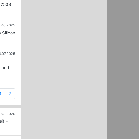
SM2508
1.08.2025
 Silicon
4.07.2025
z und
6
7
.08.2026
it –