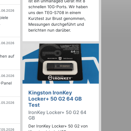
ist ein unmanaged Gerät mit 8
schnellen 10G-Ports. Wir haben
.06.2026
uns den TEG-S708 in einem
piele
Kurztest zur Brust genommen,
.
Messungen durchgeführt und
berichten nun darüber.
6.06.2026
n
chen auf
1.06.2026
A-Panel
Kingston IronKey
Locker+ 50 G2 64 GB
9.05.2026
Test
IronKey Locker+ 50 G2 64
GB
Der IronKey Locker+ 50 G2 von
7.05.2026