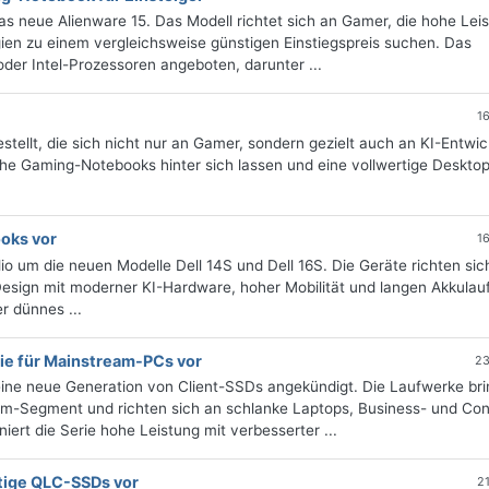
as neue Alienware 15. Das Modell richtet sich an Gamer, die hohe Lei
en zu einem vergleichsweise günstigen Einstiegspreis suchen. Das
der Intel-Prozessoren angeboten, darunter ...
1
tellt, die sich nicht nur an Gamer, sondern gezielt auch an KI-Entwic
sche Gaming-Notebooks hinter sich lassen und eine vollwertige Deskto
ooks vor
1
io um die neuen Modelle Dell 14S und Dell 16S. Die Geräte richten sic
sign mit moderner KI-Hardware, hoher Mobilität und langen Akkulauf
r dünnes ...
ie für Mainstream-PCs vor
23
ine neue Generation von Client-SSDs angekündigt. Die Laufwerke br
am-Segment und richten sich an schlanke Laptops, Business- und Co
rt die Serie hohe Leistung mit verbesserter ...
stige QLC-SSDs vor
2