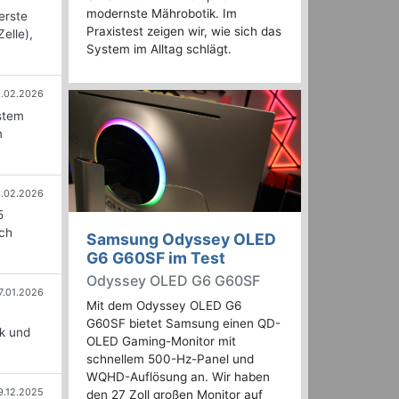
modernste Mährobotik. Im
erste
Praxistest zeigen wir, wie sich das
elle),
System im Alltag schlägt.
6.02.2026
ystem
m
3.02.2026
5
ach
Samsung Odyssey OLED
G6 G60SF im Test
Odyssey OLED G6 G60SF
7.01.2026
Mit dem Odyssey OLED G6
G60SF bietet Samsung einen QD-
k und
OLED Gaming-Monitor mit
schnellem 500-Hz-Panel und
WQHD-Auflösung an. Wir haben
9.12.2025
den 27 Zoll großen Monitor auf