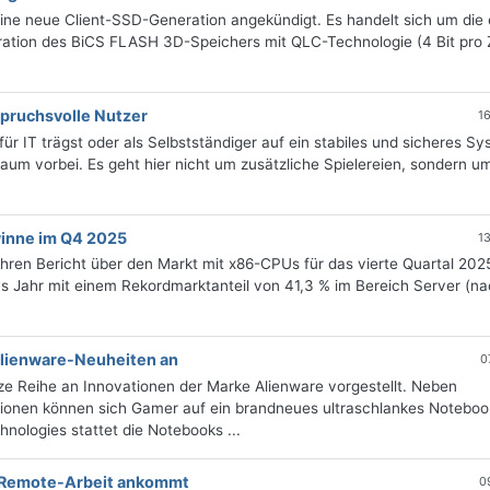
ne neue Client-SSD-Generation angekündigt. Es handelt sich um die 
ation des BiCS FLASH 3D-Speichers mit QLC-Technologie (4 Bit pro Z
spruchsvolle Nutzer
1
 IT trägst oder als Selbstständiger auf ein stabiles und sicheres S
um vorbei. Es geht hier nicht um zusätzliche Spielereien, sondern u
winne im Q4 2025
1
ren Bericht über den Markt mit x86-CPUs für das vierte Quartal 202
 das Jahr mit einem Rekordmarktanteil von 41,3 % im Bereich Server (n
 Alienware-Neuheiten an
0
ze Reihe an Innovationen der Marke Alienware vorgestellt. Neben
ionen können sich Gamer auf ein brandneues ultraschlankes Noteboo
hnologies stattet die Notebooks ...
 Remote-Arbeit ankommt
0