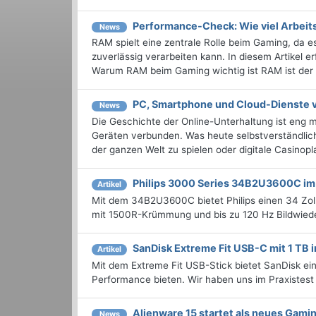
Performance-Check: Wie viel Arbeit
News
RAM spielt eine zentrale Rolle beim Gaming, da 
zuverlässig verarbeiten kann. In diesem Artikel e
Warum RAM beim Gaming wichtig ist RAM ist der .
PC, Smartphone und Cloud-Dienste v
News
Die Geschichte der Online-Unterhaltung ist eng 
Geräten verbunden. Was heute selbstverständlich
der ganzen Welt zu spielen oder digitale Casinopla
Philips 3000 Series 34B2U3600C im
Artikel
Mit dem 34B2U3600C bietet Philips einen 34 Zoll 
mit 1500R-Krümmung und bis zu 120 Hz Bildwiede
SanDisk Extreme Fit USB-C mit 1 TB 
Artikel
Mit dem Extreme Fit USB-Stick bietet SanDisk ei
Performance bieten. Wir haben uns im Praxistes
Alienware 15 startet als neues Gami
News