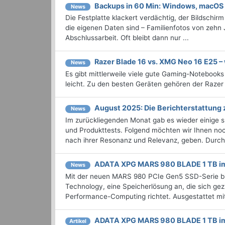
Backups in 60 Min: Windows, macOS
News
Die Festplatte klackert verdächtig, der Bildschir
die eigenen Daten sind – Familienfotos von zehn 
Abschlussarbeit. Oft bleibt dann nur ...
Razer Blade 16 vs. XMG Neo 16 E25 –
News
Es gibt mittlerweile viele gute Gaming-Notebooks
leicht. Zu den besten Geräten gehören der Razer
August 2025: Die Bericht­erstattun
News
Im zurückliegenden Monat gab es wieder einige
und Produkttests. Folgend möchten wir Ihnen noch
nach ihrer Resonanz und Relevanz, geben. Durchst
ADATA XPG MARS 980 BLADE 1 TB im
News
Mit der neuen MARS 980 PCIe Gen5 SSD-Serie bi
Technology, eine Speicherlösung an, die sich gez
Performance-Computing richtet. Ausgestattet mit
ADATA XPG MARS 980 BLADE 1 TB im
Artikel