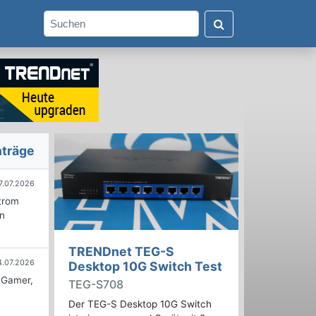
nträge
7.07.2026
Strom
en
TRENDnet TEG-S
4.07.2026
Desktop 10G Switch Test
 Gamer,
TEG-S708
Der TEG-S Desktop 10G Switch