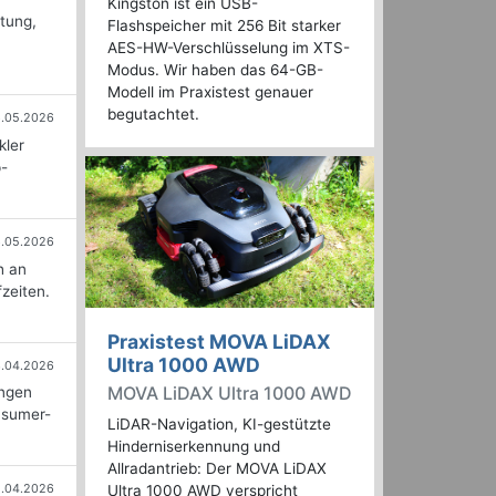
Kingston ist ein USB-
stung,
Flashspeicher mit 256 Bit starker
AES-HW-Verschlüsselung im XTS-
Modus. Wir haben das 64-GB-
Modell im Praxistest genauer
begutachtet.
6.05.2026
kler
p-
6.05.2026
h an
zeiten.
Praxistest MOVA LiDAX
Ultra 1000 AWD
.04.2026
MOVA LiDAX Ultra 1000 AWD
ingen
nsumer-
LiDAR-Navigation, KI-gestützte
Hinderniserkennung und
Allradantrieb: Der MOVA LiDAX
1.04.2026
Ultra 1000 AWD verspricht