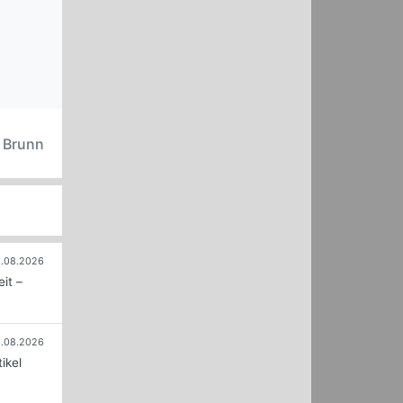
HOF Black (Bildquelle: KFA2)
n Brunn
.08.2026
it –
.08.2026
ikel