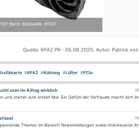
 Black (Bildquelle: KFA2)
Quelle: KFA2 PR - 05.08.2025, Autor: Patrick vo
Grafikkarte
#
KFA2
#
Kühlung
#
Lüfter
#
PCIe
ht man im Alltag wirklich
05
 und startet zum ersten Mal. Ein Gefühl der Vorfreude macht sich bre
efasst
03
 spannende Themen im Bereich Newsmeldungen sowie interessante Art