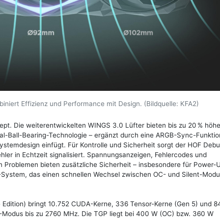
iert Effizienz und Performance mit Design. (Bildquelle: KFA2)
pt. Die weiterentwickelten WINGS 3.0 Lüfter bieten bis zu 20 % höh
ual-Ball-Bearing-Technologie – ergänzt durch eine ARGB-Sync-Funktion
Systemdesign einfügt. Für Kontrolle und Sicherheit sorgt der HOF Deb
ler in Echtzeit signalisiert. Spannungsanzeigen, Fehlercodes und
 Problemen bieten zusätzliche Sicherheit – insbesondere für Power-
IOS-System, das einen schnellen Wechsel zwischen OC- und Silent-Mod
Edition) bringt 10.752 CUDA-Kerne, 336 Tensor-Kerne (Gen 5) und 8
OC-Modus bis zu 2760 MHz. Die TGP liegt bei 400 W (OC) bzw. 360 W