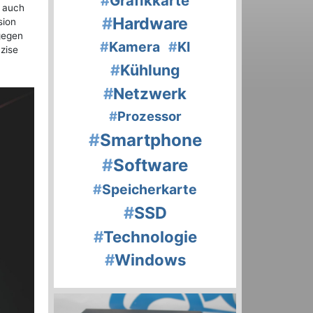
#
Grafikkarte
n auch
#
Hardware
sion
gegen
#
Kamera
#
KI
zise
#
Kühlung
#
Netzwerk
#
Prozessor
#
Smartphone
#
Software
#
Speicherkarte
#
SSD
#
Technologie
#
Windows