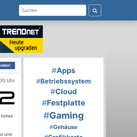
eilen!
#
Apps
#
Betriebssystem
00 Uhr
#
Cloud
#
Festplatte
#
Gaming
n hohes
#
Gehäuse
nz und