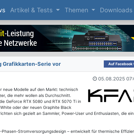
(current)
ws
Artikel & Tests
Themen
Downloads
 Grafikkarten-Serie vor
Auf Facebook t
05.08.2025
07:
r neue Modelle auf den Markt: technisch
er, die mehr wollen als Durchschnitt.
e die GeForce RTX 5080 und RTX 5070 Ti in
l White oder der neuen Graphite Black
e richten sich gezielt an Sammler, Power-User und Enthusiasten, die ei
+3-Phasen-Stromversorgungsdesign – entwickelt für thermische Effizie