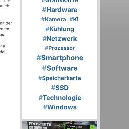
#
Grafikkarte
n. Die
 auch
#
Hardware
#
Kamera
#
KI
mit der
#
Kühlung
genem
des
#
Netzwerk
 4K-
#
Prozessor
iel
#
Smartphone
#
Software
#
Speicherkarte
#
SSD
#
Technologie
#
Windows