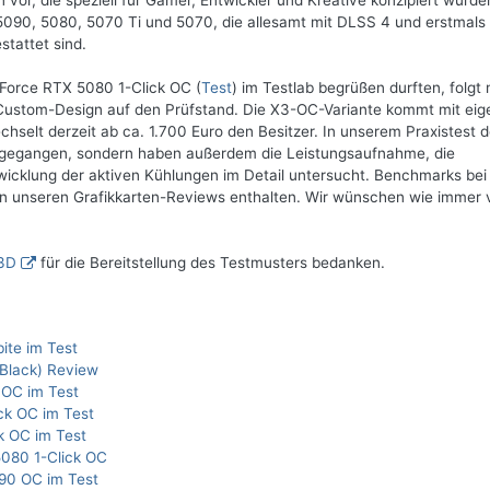
vor, die speziell für Gamer, Entwickler und Kreative konzipiert wurde
090, 5080, 5070 Ti und 5070, die allesamt mit DLSS 4 und erstmals
tattet sind.
Force RTX 5080 1-Click OC (
Test
) im Testlab begrüßen durften, folgt 
ustom-Design auf den Prüfstand. Die X3-OC-Variante kommt mit ei
selt derzeit ab ca. 1.700 Euro den Besitzer. In unserem Praxistest 
eingegangen, sondern haben außerdem die Leistungsaufnahme, die
cklung der aktiven Kühlungen im Detail untersucht. Benchmarks bei
n unseren Grafikkarten-Reviews enthalten. Wir wünschen wie immer v
3D
für die Bereitstellung des Testmusters bedanken.
ite im Test
Black) Review
 OC im Test
ck OC im Test
k OC im Test
080 1-Click OC
90 OC im Test