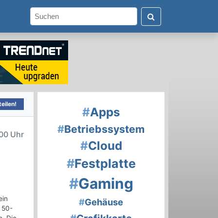
eilen!
#
Apps
#
Betriebssystem
00 Uhr
#
Cloud
#
Festplatte
#
Gaming
ein
#
Gehäuse
 50-