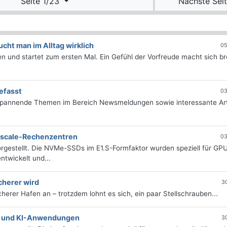
Seite 1/23
Nächste Seit
ht man im Alltag wirklich
05
 und startet zum ersten Mal. Ein Gefühl der Vorfreude macht sich bre
efasst
03
 spannende Themen im Bereich Newsmeldungen sowie interessante Art
erscale-Rechenzentren
03
rgestellt. Die NVMe-SSDs im E1.S-Formfaktor wurden speziell für GP
twickelt und...
cherer wird
3
icherer Hafen an – trotzdem lohnt es sich, ein paar Stellschrauben...
e- und KI-Anwendungen
3