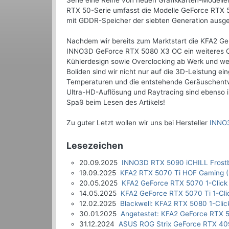
Serie eine Reihe von neuen Grafikkarten-Modellen 
RTX 50-Serie umfasst die Modelle GeForce RTX 5
mit GDDR-Speicher der siebten Generation ausges
Nachdem wir bereits zum Marktstart die KFA2 Ge
INNO3D GeForce RTX 5080 X3 OC ein weiteres C
Kühlerdesign sowie Overclocking ab Werk und wech
Boliden sind wir nicht nur auf die 3D-Leistung 
Temperaturen und die entstehende Geräuschentwi
Ultra-HD-Auflösung und Raytracing sind ebenso i
Spaß beim Lesen des Artikels!
Zu guter Letzt wollen wir uns bei Hersteller
INNO
Lesezeichen
20.09.2025
INNO3D RTX 5090 iCHILL Frostb
19.09.2025
KFA2 RTX 5070 Ti HOF Gaming (
20.05.2025
KFA2 GeForce RTX 5070 1-Click
14.05.2025
KFA2 GeForce RTX 5070 Ti 1-Cli
12.02.2025
Blackwell: KFA2 RTX 5080 1-Clic
30.01.2025
Angetestet: KFA2 GeForce RTX 5
31.12.2024
ASUS ROG Strix GeForce RTX 40