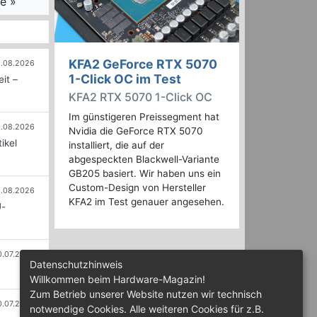
e »
KFA2 GeForce RTX 5070
.08.2026
1-Click OC im Test
it –
KFA2 RTX 5070 1-Click OC
Im günstigeren Preissegment hat
.08.2026
Nvidia die GeForce RTX 5070
ikel
installiert, die auf der
abgespeckten Blackwell-Variante
GB205 basiert. Wir haben uns ein
Custom-Design von Hersteller
.08.2026
KFA2 im Test genauer angesehen.
U-
0.07.2026
Datenschutzhinweis
Willkommen beim Hardware-Magazin!
Zum Betrieb unserer Website nutzen wir technisch
0.07.2026
notwendige Cookies. Alle weiteren Cookies für z.B.