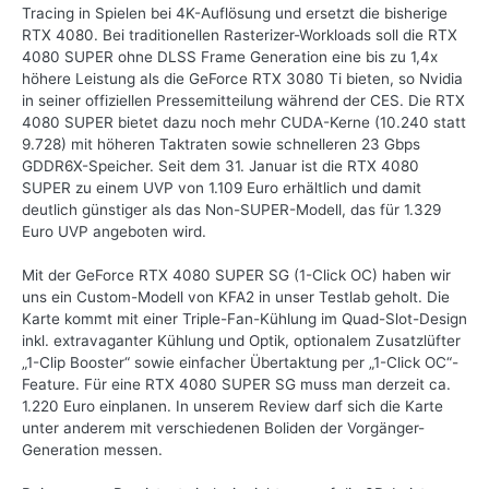
Tracing in Spielen bei 4K-Auflösung und ersetzt die bisherige
RTX 4080. Bei traditionellen Rasterizer-Workloads soll die RTX
4080 SUPER ohne DLSS Frame Generation eine bis zu 1,4x
höhere Leistung als die GeForce RTX 3080 Ti bieten, so Nvidia
in seiner offiziellen Pressemitteilung während der CES. Die RTX
4080 SUPER bietet dazu noch mehr CUDA-Kerne (10.240 statt
9.728) mit höheren Taktraten sowie schnelleren 23 Gbps
GDDR6X-Speicher. Seit dem 31. Januar ist die RTX 4080
SUPER zu einem UVP von 1.109 Euro erhältlich und damit
deutlich günstiger als das Non-SUPER-Modell, das für 1.329
Euro UVP angeboten wird.
Mit der GeForce RTX 4080 SUPER SG (1-Click OC) haben wir
uns ein Custom-Modell von KFA2 in unser Testlab geholt. Die
Karte kommt mit einer Triple-Fan-Kühlung im Quad-Slot-Design
inkl. extravaganter Kühlung und Optik, optionalem Zusatzlüfter
„1-Clip Booster“ sowie einfacher Übertaktung per „1-Click OC“-
Feature. Für eine RTX 4080 SUPER SG muss man derzeit ca.
1.220 Euro einplanen. In unserem Review darf sich die Karte
unter anderem mit verschiedenen Boliden der Vorgänger-
Generation messen.