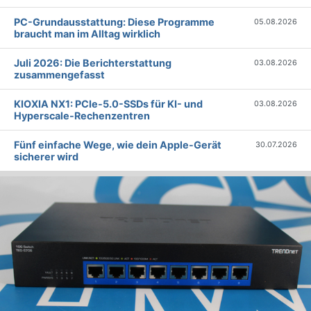
PC-Grundausstattung: Diese Programme
05.08.2026
braucht man im Alltag wirklich
Juli 2026: Die Bericht­erstattung
03.08.2026
zusammengefasst
KIOXIA NX1: PCIe-5.0-SSDs für KI- und
03.08.2026
Hyperscale-Rechenzentren
Fünf einfache Wege, wie dein Apple-Gerät
30.07.2026
sicherer wird