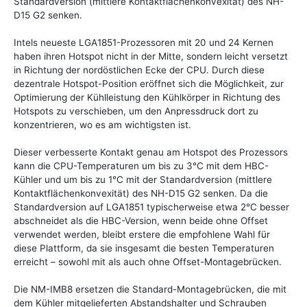
Standardversion (mittlere Kontaktflächenkonvexität) des NH-
D15 G2 senken.
Intels neueste LGA1851-Prozessoren mit 20 und 24 Kernen
haben ihren Hotspot nicht in der Mitte, sondern leicht versetzt
in Richtung der nordöstlichen Ecke der CPU. Durch diese
dezentrale Hotspot-Position eröffnet sich die Möglichkeit, zur
Optimierung der Kühlleistung den Kühlkörper in Richtung des
Hotspots zu verschieben, um den Anpressdruck dort zu
konzentrieren, wo es am wichtigsten ist.
Dieser verbesserte Kontakt genau am Hotspot des Prozessors
kann die CPU-Temperaturen um bis zu 3°C mit dem HBC-
Kühler und um bis zu 1°C mit der Standardversion (mittlere
Kontaktflächenkonvexität) des NH-D15 G2 senken. Da die
Standardversion auf LGA1851 typischerweise etwa 2°C besser
abschneidet als die HBC-Version, wenn beide ohne Offset
verwendet werden, bleibt erstere die empfohlene Wahl für
diese Plattform, da sie insgesamt die besten Temperaturen
erreicht – sowohl mit als auch ohne Offset-Montagebrücken.
Die NM-IMB8 ersetzen die Standard-Montagebrücken, die mit
dem Kühler mitgelieferten Abstandshalter und Schrauben