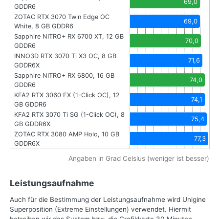
69,0
GDDR6
ZOTAC RTX 3070 Twin Edge OC
69,0
White, 8 GB GDDR6
Sapphire NITRO+ RX 6700 XT, 12 GB
70,0
GDDR6
INNO3D RTX 3070 Ti X3 OC, 8 GB
71,6
GDDR6X
Sapphire NITRO+ RX 6800, 16 GB
74,0
GDDR6
KFA2 RTX 3060 EX (1-Click OC), 12
74,1
GB GDDR6
KFA2 RTX 3070 Ti SG (1-Click OC), 8
75,4
GB GDDR6X
ZOTAC RTX 3080 AMP Holo, 10 GB
77,3
GDDR6X
Angaben in Grad Celsius (weniger ist besser)
Leistungsaufnahme
Auch für die Bestimmung der Leistungsaufnahme wird Unigine
Superposition (Extreme Einstellungen) verwendet. Hiermit