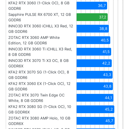
KFA2 RTX 3060 (1-Click OC), 8 GB
36,7
GDDR6
Sapphire PULSE RX 6700 XT, 12 GB
37,2
GDDR6
INNO3D RTX 3060 iCHILL X3 Red, 12
38,8
GB GDDR6
ZOTAC RTX 3060 AMP White
40,5
Edition, 12 GB GDDR6
INNO3D RTX 3060 Ti iCHILL X3 Red,
41,5
8 GB GDDR6
INNO3D RTX 3070 Ti X3 OC, 8 GB
42,2
GDDR6X
KFA2 RTX 3070 SG (1-Click OC), 8
43,3
GB GDDR6
KFA2 RTX 3060 EX (1-Click OC), 12
43,8
GB GDDR6
ZOTAC RTX 3070 Twin Edge OC
44,1
White, 8 GB GDDR6
KFA2 RTX 3080 SG (1-Click OC), 10
45,2
GB GDDR6X
ZOTAC RTX 3080 AMP Holo, 10 GB
45,7
GDDR6X