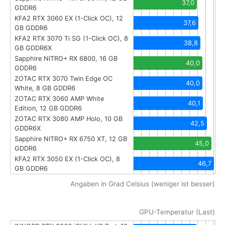
37,0
GDDR6
KFA2 RTX 3060 EX (1-Click OC), 12
37,6
GB GDDR6
KFA2 RTX 3070 Ti SG (1-Click OC), 8
38,8
GB GDDR6X
Sapphire NITRO+ RX 6800, 16 GB
40,0
GDDR6
ZOTAC RTX 3070 Twin Edge OC
40,0
White, 8 GB GDDR6
ZOTAC RTX 3060 AMP White
40,1
Edition, 12 GB GDDR6
ZOTAC RTX 3080 AMP Holo, 10 GB
42,5
GDDR6X
Sapphire NITRO+ RX 6750 XT, 12 GB
45,0
GDDR6
KFA2 RTX 3050 EX (1-Click OC), 8
46,7
GB GDDR6
Angaben in Grad Celsius (weniger ist besser)
GPU-Temperatur (Last)