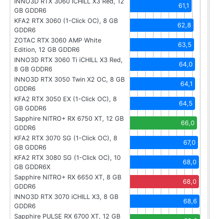
INNO3D RTX 3060 iCHILL X3 Red, 12
61,1
GB GDDR6
KFA2 RTX 3060 (1-Click OC), 8 GB
62,8
GDDR6
ZOTAC RTX 3060 AMP White
63,5
Edition, 12 GB GDDR6
INNO3D RTX 3060 Ti iCHILL X3 Red,
64,0
8 GB GDDR6
INNO3D RTX 3050 Twin X2 OC, 8 GB
64,1
GDDR6
KFA2 RTX 3050 EX (1-Click OC), 8
64,5
GB GDDR6
Sapphire NITRO+ RX 6750 XT, 12 GB
66,0
GDDR6
KFA2 RTX 3070 SG (1-Click OC), 8
67,0
GB GDDR6
KFA2 RTX 3080 SG (1-Click OC), 10
68,0
GB GDDR6X
Sapphire NITRO+ RX 6650 XT, 8 GB
68,0
GDDR6
INNO3D RTX 3070 iCHILL X3, 8 GB
68,6
GDDR6
Sapphire PULSE RX 6700 XT, 12 GB