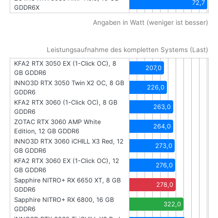
72,7
GDDR6X
Angaben in Watt (weniger ist besser)
Leistungsaufnahme des kompletten Systems (Last)
KFA2 RTX 3050 EX (1-Click OC), 8
207,0
GB GDDR6
INNO3D RTX 3050 Twin X2 OC, 8 GB
226,0
GDDR6
KFA2 RTX 3060 (1-Click OC), 8 GB
263,0
GDDR6
ZOTAC RTX 3060 AMP White
264,0
Edition, 12 GB GDDR6
INNO3D RTX 3060 iCHILL X3 Red, 12
273,0
GB GDDR6
KFA2 RTX 3060 EX (1-Click OC), 12
276,0
GB GDDR6
Sapphire NITRO+ RX 6650 XT, 8 GB
278,0
GDDR6
Sapphire NITRO+ RX 6800, 16 GB
322,0
GDDR6