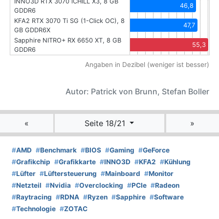
INNO3D RTX 3070 iCHILL X3, 8 GB
46,8
GDDR6
KFA2 RTX 3070 Ti SG (1-Click OC), 8
47,7
GB GDDR6X
Sapphire NITRO+ RX 6650 XT, 8 GB
55,3
GDDR6
Angaben in Dezibel (weniger ist besser)
Autor: Patrick von Brunn, Stefan Boller
«
Seite 18/21
»
#
AMD
#
Benchmark
#
BIOS
#
Gaming
#
GeForce
#
Grafikchip
#
Grafikkarte
#
INNO3D
#
KFA2
#
Kühlung
#
Lüfter
#
Lüftersteuerung
#
Mainboard
#
Monitor
#
Netzteil
#
Nvidia
#
Overclocking
#
PCIe
#
Radeon
#
Raytracing
#
RDNA
#
Ryzen
#
Sapphire
#
Software
#
Technologie
#
ZOTAC