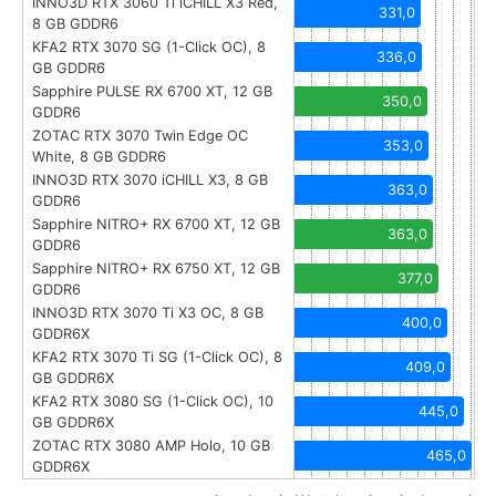
INNO3D RTX 3060 Ti iCHILL X3 Red,
331,0
8 GB GDDR6
KFA2 RTX 3070 SG (1-Click OC), 8
336,0
GB GDDR6
Sapphire PULSE RX 6700 XT, 12 GB
350,0
GDDR6
ZOTAC RTX 3070 Twin Edge OC
353,0
White, 8 GB GDDR6
INNO3D RTX 3070 iCHILL X3, 8 GB
363,0
GDDR6
Sapphire NITRO+ RX 6700 XT, 12 GB
363,0
GDDR6
Sapphire NITRO+ RX 6750 XT, 12 GB
377,0
GDDR6
INNO3D RTX 3070 Ti X3 OC, 8 GB
400,0
GDDR6X
KFA2 RTX 3070 Ti SG (1-Click OC), 8
409,0
GB GDDR6X
KFA2 RTX 3080 SG (1-Click OC), 10
445,0
GB GDDR6X
ZOTAC RTX 3080 AMP Holo, 10 GB
465,0
GDDR6X