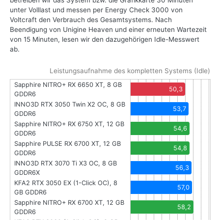
betreiben wir das System bzw. die Grafikkarte 30 Minuten
unter Volllast und messen per Energy Check 3000 von
Voltcraft den Verbrauch des Gesamtsystems. Nach
Beendigung von Unigine Heaven und einer erneuten Wartezeit
von 15 Minuten, lesen wir den dazugehörigen Idle-Messwert
ab.
Leistungsaufnahme des kompletten Systems (Idle)
Sapphire NITRO+ RX 6650 XT, 8 GB
50,3
GDDR6
INNO3D RTX 3050 Twin X2 OC, 8 GB
53,7
GDDR6
Sapphire NITRO+ RX 6750 XT, 12 GB
54,6
GDDR6
Sapphire PULSE RX 6700 XT, 12 GB
54,8
GDDR6
INNO3D RTX 3070 Ti X3 OC, 8 GB
56,3
GDDR6X
KFA2 RTX 3050 EX (1-Click OC), 8
57,0
GB GDDR6
Sapphire NITRO+ RX 6700 XT, 12 GB
58,2
GDDR6