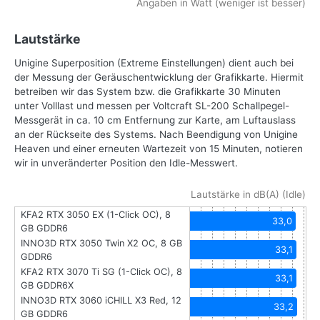
Angaben in Watt (weniger ist besser)
Lautstärke
Unigine Superposition (Extreme Einstellungen) dient auch bei
der Messung der Geräuschentwicklung der Grafikkarte. Hiermit
betreiben wir das System bzw. die Grafikkarte 30 Minuten
unter Volllast und messen per Voltcraft SL-200 Schallpegel-
Messgerät in ca. 10 cm Entfernung zur Karte, am Luftauslass
an der Rückseite des Systems. Nach Beendigung von Unigine
Heaven und einer erneuten Wartezeit von 15 Minuten, notieren
wir in unveränderter Position den Idle-Messwert.
Lautstärke in dB(A) (Idle)
KFA2 RTX 3050 EX (1-Click OC), 8
33,0
GB GDDR6
INNO3D RTX 3050 Twin X2 OC, 8 GB
33,1
GDDR6
KFA2 RTX 3070 Ti SG (1-Click OC), 8
33,1
GB GDDR6X
INNO3D RTX 3060 iCHILL X3 Red, 12
33,2
GB GDDR6