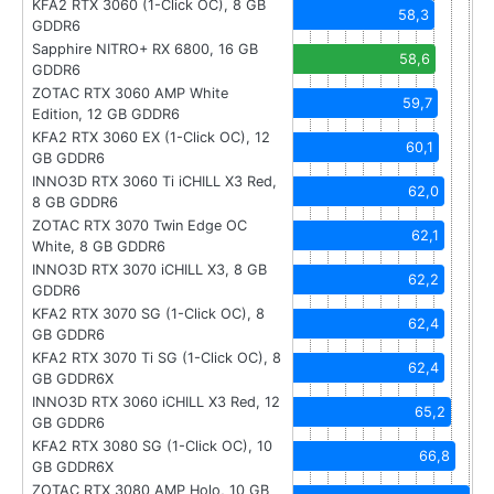
KFA2 RTX 3060 (1-Click OC), 8 GB
58,3
GDDR6
Sapphire NITRO+ RX 6800, 16 GB
58,6
GDDR6
ZOTAC RTX 3060 AMP White
59,7
Edition, 12 GB GDDR6
KFA2 RTX 3060 EX (1-Click OC), 12
60,1
GB GDDR6
INNO3D RTX 3060 Ti iCHILL X3 Red,
62,0
8 GB GDDR6
ZOTAC RTX 3070 Twin Edge OC
62,1
White, 8 GB GDDR6
INNO3D RTX 3070 iCHILL X3, 8 GB
62,2
GDDR6
KFA2 RTX 3070 SG (1-Click OC), 8
62,4
GB GDDR6
KFA2 RTX 3070 Ti SG (1-Click OC), 8
62,4
GB GDDR6X
INNO3D RTX 3060 iCHILL X3 Red, 12
65,2
GB GDDR6
KFA2 RTX 3080 SG (1-Click OC), 10
66,8
GB GDDR6X
ZOTAC RTX 3080 AMP Holo, 10 GB