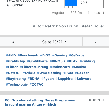
KFA2 RTX 3050 EX (1-Click OC), 8
20,6
GB GDDR6
Angaben in FPS (mehr ist besser)
Autor: Patrick von Brunn, Stefan Boller
«
Seite 13/21
»
#
AMD
#
Benchmark
#
BIOS
#
Gaming
#
GeForce
#
Grafikchip
#
Grafikkarte
#
INNO3D
#
KFA2
#
Kühlung
#
Lüfter
#
Lüftersteuerung
#
Mainboard
#
Monitor
#
Netzteil
#
Nvidia
#
Overclocking
#
PCIe
#
Radeon
#
Raytracing
#
RDNA
#
Ryzen
#
Sapphire
#
Software
#
Technologie
#
ZOTAC
PC-Grundausstattung: Diese Programme
05.08.2026
braucht man im Alltag wirklich