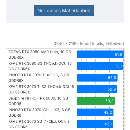
Nur dieses Mal erlauben
3840 x 2160, Max. Details, Mittelwert
ZOTAC RTX 3080 AMP Holo, 10 GB
61,6
GDDR6X
KFA2 RTX 3080 SG (1-Click OC), 10
61,1
GB GDDR6X
INNO3D RTX 3070 Ti X3 OC, 8 GB
53,5
GDDR6X
KFA2 RTX 3070 Ti SG (1-Click OC), 8
52,9
GB GDDR6X
Sapphire NITRO+ RX 6800, 16 GB
50,2
GDDR6
INNO3D RTX 3070 iCHILL X3, 8 GB
48,2
GDDR6
KFA2 RTX 3070 SG (1-Click OC), 8
47,8
GB GDDR6