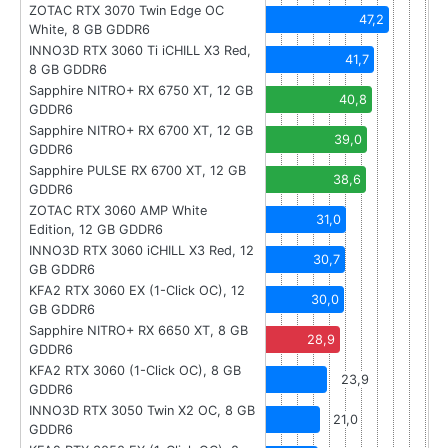
ZOTAC RTX 3070 Twin Edge OC
47,2
White, 8 GB GDDR6
INNO3D RTX 3060 Ti iCHILL X3 Red,
41,7
8 GB GDDR6
Sapphire NITRO+ RX 6750 XT, 12 GB
40,8
GDDR6
Sapphire NITRO+ RX 6700 XT, 12 GB
39,0
GDDR6
Sapphire PULSE RX 6700 XT, 12 GB
38,6
GDDR6
ZOTAC RTX 3060 AMP White
31,0
Edition, 12 GB GDDR6
INNO3D RTX 3060 iCHILL X3 Red, 12
30,7
GB GDDR6
KFA2 RTX 3060 EX (1-Click OC), 12
30,0
GB GDDR6
Sapphire NITRO+ RX 6650 XT, 8 GB
28,9
GDDR6
KFA2 RTX 3060 (1-Click OC), 8 GB
23,9
GDDR6
INNO3D RTX 3050 Twin X2 OC, 8 GB
21,0
GDDR6