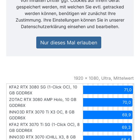
von Inhalten Dritter ggf. Cookies auf Ihrem Gerät
gespeichert werden, mit welchen Sie evtl. getracked
werden können, benötigen wir zunächst Ihre
Zustimmung. Ihre Einstellungen können Sie in unserer
Datenschutzerklärung einsehen und bearbeiten.
Nur dieses Mal erlauben
1920 x 1080, Ultra, Mittelwert
KFA2 RTX 3080 SG (1-Click OC), 10
71,0
GB GDDR6X
ZOTAC RTX 3080 AMP Holo, 10 GB
70,0
GDDR6X
INNO3D RTX 3070 Ti X3 OC, 8 GB
69,9
GDDR6X
KFA2 RTX 3070 Ti SG (1-Click OC), 8
69,3
GB GDDR6X
INNO3D RTX 3070 iCHILL X3, 8 GB
68,4