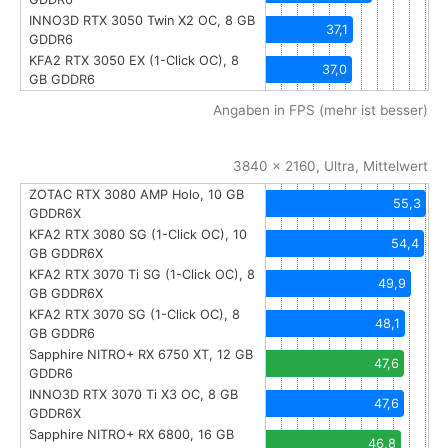
INNO3D RTX 3050 Twin X2 OC, 8 GB
37,1
GDDR6
KFA2 RTX 3050 EX (1-Click OC), 8
37,0
GB GDDR6
Angaben in FPS (mehr ist besser)
3840 x 2160, Ultra, Mittelwert
ZOTAC RTX 3080 AMP Holo, 10 GB
55,3
GDDR6X
KFA2 RTX 3080 SG (1-Click OC), 10
54,4
GB GDDR6X
KFA2 RTX 3070 Ti SG (1-Click OC), 8
49,9
GB GDDR6X
KFA2 RTX 3070 SG (1-Click OC), 8
48,1
GB GDDR6
Sapphire NITRO+ RX 6750 XT, 12 GB
47,6
GDDR6
INNO3D RTX 3070 Ti X3 OC, 8 GB
47,6
GDDR6X
Sapphire NITRO+ RX 6800, 16 GB
46,8