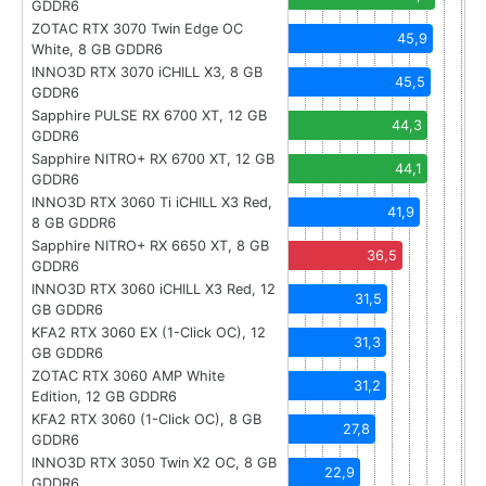
GDDR6
ZOTAC RTX 3070 Twin Edge OC
45,9
White, 8 GB GDDR6
INNO3D RTX 3070 iCHILL X3, 8 GB
45,5
GDDR6
Sapphire PULSE RX 6700 XT, 12 GB
44,3
GDDR6
Sapphire NITRO+ RX 6700 XT, 12 GB
44,1
GDDR6
INNO3D RTX 3060 Ti iCHILL X3 Red,
41,9
8 GB GDDR6
Sapphire NITRO+ RX 6650 XT, 8 GB
36,5
GDDR6
INNO3D RTX 3060 iCHILL X3 Red, 12
31,5
GB GDDR6
KFA2 RTX 3060 EX (1-Click OC), 12
31,3
GB GDDR6
ZOTAC RTX 3060 AMP White
31,2
Edition, 12 GB GDDR6
KFA2 RTX 3060 (1-Click OC), 8 GB
27,8
GDDR6
INNO3D RTX 3050 Twin X2 OC, 8 GB
22,9
GDDR6