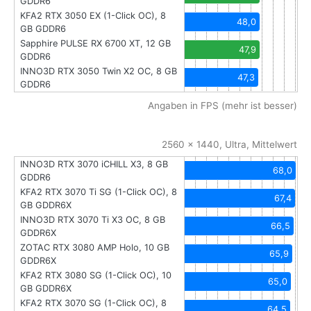
GDDR6
KFA2 RTX 3050 EX (1-Click OC), 8
48,0
GB GDDR6
Sapphire PULSE RX 6700 XT, 12 GB
47,9
GDDR6
INNO3D RTX 3050 Twin X2 OC, 8 GB
47,3
GDDR6
Angaben in FPS (mehr ist besser)
2560 x 1440, Ultra, Mittelwert
INNO3D RTX 3070 iCHILL X3, 8 GB
68,0
GDDR6
KFA2 RTX 3070 Ti SG (1-Click OC), 8
67,4
GB GDDR6X
INNO3D RTX 3070 Ti X3 OC, 8 GB
66,5
GDDR6X
ZOTAC RTX 3080 AMP Holo, 10 GB
65,9
GDDR6X
KFA2 RTX 3080 SG (1-Click OC), 10
65,0
GB GDDR6X
KFA2 RTX 3070 SG (1-Click OC), 8
64,5