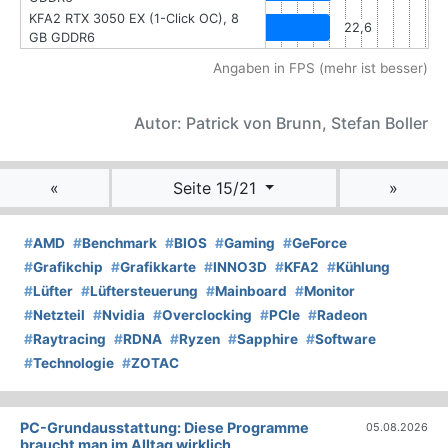
KFA2 RTX 3050 EX (1-Click OC), 8
22,6
GB GDDR6
Angaben in FPS (mehr ist besser)
Autor: Patrick von Brunn, Stefan Boller
«
Seite 15/21
»
#
AMD
#
Benchmark
#
BIOS
#
Gaming
#
GeForce
#
Grafikchip
#
Grafikkarte
#
INNO3D
#
KFA2
#
Kühlung
#
Lüfter
#
Lüftersteuerung
#
Mainboard
#
Monitor
#
Netzteil
#
Nvidia
#
Overclocking
#
PCIe
#
Radeon
#
Raytracing
#
RDNA
#
Ryzen
#
Sapphire
#
Software
#
Technologie
#
ZOTAC
PC-Grundausstattung: Diese Programme
05.08.2026
braucht man im Alltag wirklich