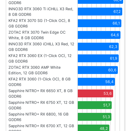
GDDR6
INNO3D RTX 3060 Ti iCHILL X3 Red,
67,2
8 GB GDDR6
KFA2 RTX 3070 SG (1-Click OC), 8
66,1
GB GDDR6
ZOTAC RTX 3070 Twin Edge OC
64,6
White, 8 GB GDDR6
INNO3D RTX 3060 iCHILL X3 Red, 12
62,3
GB GDDR6
KFA2 RTX 3060 EX (1-Click OC), 12
61,9
GB GDDR6
ZOTAC RTX 3060 AMP White
60,6
Edition, 12 GB GDDR6
KFA2 RTX 3060 (1-Click OC), 8 GB
56,4
GDDR6
Sapphire NITRO+ RX 6650 XT, 8 GB
53,6
GDDR6
Sapphire NITRO+ RX 6750 XT, 12 GB
51,7
GDDR6
Sapphire NITRO+ RX 6800, 16 GB
51,3
GDDR6
Sapphire NITRO+ RX 6700 XT, 12 GB
48,2