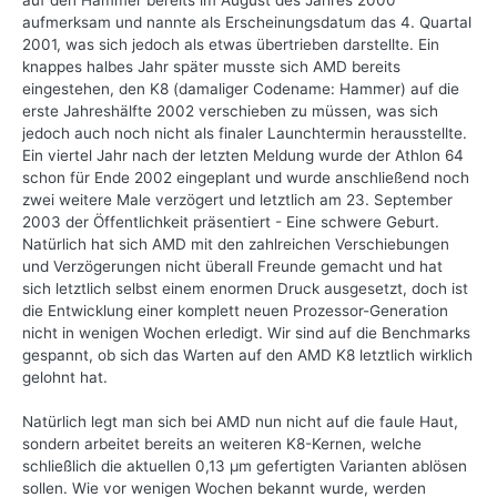
auf den Hammer bereits im August des Jahres 2000
aufmerksam und nannte als Erscheinungsdatum das 4. Quartal
2001, was sich jedoch als etwas übertrieben darstellte. Ein
knappes halbes Jahr später musste sich AMD bereits
eingestehen, den K8 (damaliger Codename: Hammer) auf die
erste Jahreshälfte 2002 verschieben zu müssen, was sich
jedoch auch noch nicht als finaler Launchtermin herausstellte.
Ein viertel Jahr nach der letzten Meldung wurde der Athlon 64
schon für Ende 2002 eingeplant und wurde anschließend noch
zwei weitere Male verzögert und letztlich am 23. September
2003 der Öffentlichkeit präsentiert - Eine schwere Geburt.
Natürlich hat sich AMD mit den zahlreichen Verschiebungen
und Verzögerungen nicht überall Freunde gemacht und hat
sich letztlich selbst einem enormen Druck ausgesetzt, doch ist
die Entwicklung einer komplett neuen Prozessor-Generation
nicht in wenigen Wochen erledigt. Wir sind auf die Benchmarks
gespannt, ob sich das Warten auf den AMD K8 letztlich wirklich
gelohnt hat.
Natürlich legt man sich bei AMD nun nicht auf die faule Haut,
sondern arbeitet bereits an weiteren K8-Kernen, welche
schließlich die aktuellen 0,13 µm gefertigten Varianten ablösen
sollen. Wie vor wenigen Wochen bekannt wurde, werden