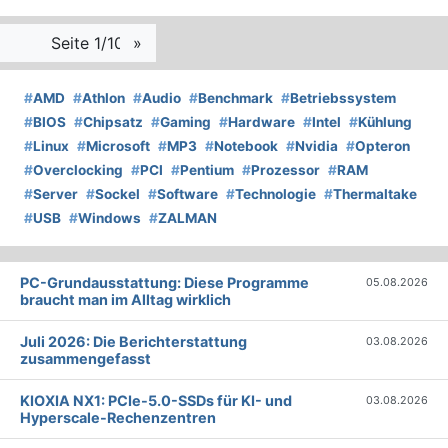
Seite 1/10
»
#
AMD
#
Athlon
#
Audio
#
Benchmark
#
Betriebssystem
#
BIOS
#
Chipsatz
#
Gaming
#
Hardware
#
Intel
#
Kühlung
#
Linux
#
Microsoft
#
MP3
#
Notebook
#
Nvidia
#
Opteron
#
Overclocking
#
PCI
#
Pentium
#
Prozessor
#
RAM
#
Server
#
Sockel
#
Software
#
Technologie
#
Thermaltake
#
USB
#
Windows
#
ZALMAN
PC-Grundausstattung: Diese Programme
05.08.2026
braucht man im Alltag wirklich
Juli 2026: Die Bericht­erstattung
03.08.2026
zusammengefasst
KIOXIA NX1: PCIe-5.0-SSDs für KI- und
03.08.2026
Hyperscale-Rechenzentren