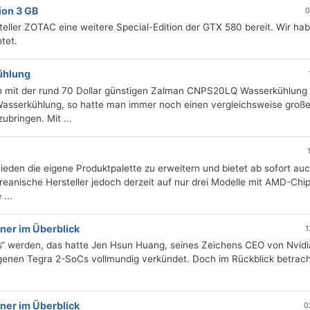
ion 3 GB
0
eller ZOTAC eine weitere Special-Edition der GTX 580 bereit. Wir hab
tet.
ühlung
an mit der rund 70 Dollar günstigen Zalman CNPS20LQ Wasserkühlung
Wasserkühlung, so hatte man immer noch einen vergleichsweise groß
ubringen. Mit ...
eden die eigene Produktpalette zu erweitern und bietet ab sofort au
reanische Hersteller jedoch derzeit auf nur drei Modelle mit AMD-Chip
...
ner im Überblick
1
ts“ werden, das hatte Jen Hsun Huang, seines Zeichens CEO von Nvidi
igenen Tegra 2-SoCs vollmundig verkündet. Doch im Rückblick betrac
ner im Überblick
0