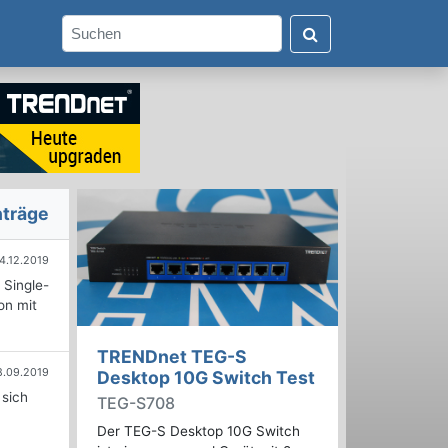
nträge
4.12.2019
 Single-
on mit
TRENDnet TEG-S
8.09.2019
Desktop 10G Switch Test
 sich
TEG-S708
Der TEG-S Desktop 10G Switch