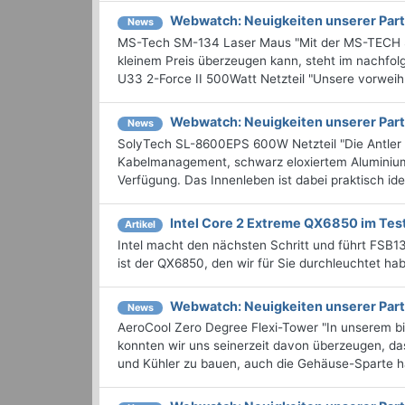
Webwatch: Neuigkeiten unserer Part
News
MS-Tech SM-134 Laser Maus "Mit der MS-TECH SM-1
kleinem Preis überzeugen kann, steht im nach
U33 2-Force II 500Watt Netzteil "Unsere vorweihna
Webwatch: Neuigkeiten unserer Part
News
SolyTech SL-8600EPS 600W Netzteil "Die Antler G
Kabelmanagement, schwarz eloxiertem Aluminium
Verfügung. Das Innenleben ist dabei praktisch ide
Intel Core 2 Extreme QX6850 im Tes
Artikel
Intel macht den nächsten Schritt und führt FSB1
ist der QX6850, den wir für Sie durchleuchtet ha
Webwatch: Neuigkeiten unserer Part
News
AeroCool Zero Degree Flexi-Tower "In unserem b
konnten wir uns seinerzeit davon überzeugen, das
und Kühler zu bauen, auch die Gehäuse-Sparte hat