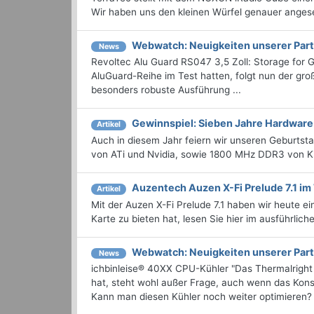
Wir haben uns den kleinen Würfel genauer anges
Webwatch: Neuigkeiten unserer Part
News
Revoltec Alu Guard RS047 3,5 Zoll: Storage for 
AluGuard-Reihe im Test hatten, folgt nun der groß
besonders robuste Ausführung ...
Gewinnspiel: Sieben Jahre Hardwar
Artikel
Auch in diesem Jahr feiern wir unseren Geburtsta
von ATi und Nvidia, sowie 1800 MHz DDR3 von K
Auzentech Auzen X-Fi Prelude 7.1 im
Artikel
Mit der Auzen X-Fi Prelude 7.1 haben wir heute
Karte zu bieten hat, lesen Sie hier im ausführlich
Webwatch: Neuigkeiten unserer Part
News
ichbinleise® 40XX CPU-Kühler "Das Thermalright
hat, steht wohl außer Frage, auch wenn das Konst
Kann man diesen Kühler noch weiter optimieren? 