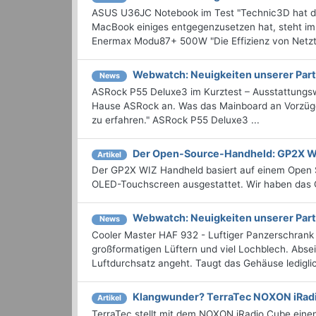
ASUS U36JC Notebook im Test "Technic3D hat 
MacBook einiges entgegenzusetzen hat, steht 
Enermax Modu87+ 500W "Die Effizienz von Netzteil
Webwatch: Neuigkeiten unserer Part
News
ASRock P55 Deluxe3 im Kurztest – Ausstattungsw
Hause ASRock an. Was das Mainboard an Vorzügen
zu erfahren." ASRock P55 Deluxe3 ...
Der Open-Source-Handheld: GP2X W
Artikel
Der GP2X WIZ Handheld basiert auf einem Open 
OLED-Touchscreen ausgestattet. Wir haben das G
Webwatch: Neuigkeiten unserer Part
News
Cooler Master HAF 932 - Luftiger Panzerschrank
großformatigen Lüftern und viel Lochblech. Abse
Luftdurchsatz angeht. Taugt das Gehäuse lediglich 
Klangwunder? TerraTec NOXON iRad
Artikel
TerraTec stellt mit dem NOXON iRadio Cube einen 