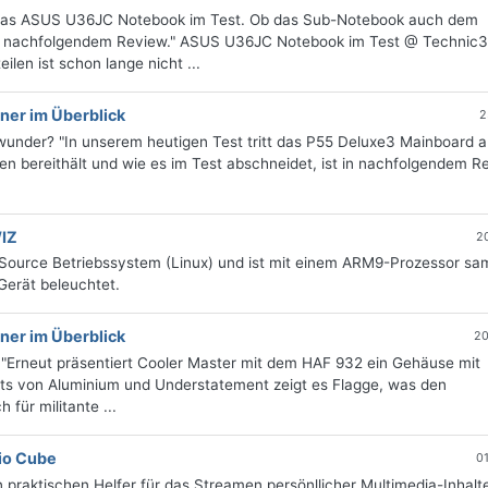
das ASUS U36JC Notebook im Test. Ob das Sub-Notebook auch dem
im nachfolgendem Review." ASUS U36JC Notebook im Test @ Technic
en ist schon lange nicht ...
ner im Überblick
2
under? "In unserem heutigen Test tritt das P55 Deluxe3 Mainboard 
 bereithält und wie es im Test abschneidet, ist in nachfolgendem R
IZ
2
Source Betriebssystem (Linux) und ist mit einem ARM9-Prozessor sa
erät beleuchtet.
ner im Überblick
20
 "Erneut präsentiert Cooler Master mit dem HAF 932 ein Gehäuse mit
its von Aluminium und Understatement zeigt es Flagge, was den
für militante ...
io Cube
0
praktischen Helfer für das Streamen persönllicher Multimedia-Inhalte