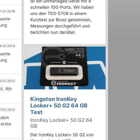
ist ein unmanaged Gerät mit 8
schnellen 10G-Ports. Wir haben
11.01.2016
uns den TEG-S708 in einem
sante
Kurztest zur Brust genommen,
dung
Messungen durchgeführt und
berichten nun darüber.
4.10.2013
sante
dung
9.01.2012
t. Wir
Kingston IronKey
Locker+ 50 G2 64 GB
7.01.2012
Test
h dem
IronKey Locker+ 50 G2 64
 erste
GB
Der IronKey Locker+ 50 G2 von