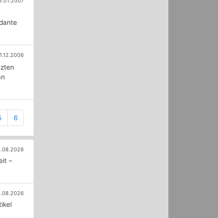
5.01.2007
ndante
1.12.2006
tzten
an
5
6
.08.2026
it –
.08.2026
ikel