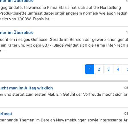
ner im Überblick
1
egründete, taiwanische Firma Etasis hat sich auf die Herstellung
ie Produktpalette umfasst dabei unter anderem normale wie auch redu
its von 1’000W. Etasis ist ...
ner im Überblick
1
ucht ein riesiges Gehäuse. Gerade im Bereich der gewerblichen genu
in Kriterium. Mit dem 8377-Blade wendet sich die Firma Inter-Tech 
 ...
(current)
1
2
3
4
ht man im Alltag wirklich
05
 und startet zum ersten Mal. Ein Gefühl der Vorfreude macht sich bre
efasst
03
 spannende Themen im Bereich Newsmeldungen sowie interessante Art