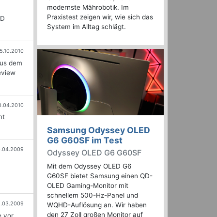
modernste Mährobotik. Im
Praxistest zeigen wir, wie sich das
3D
System im Alltag schlägt.
5.10.2010
aus dem
eview
0.04.2010
mt
Samsung Odyssey OLED
G6 G60SF im Test
.04.2009
Odyssey OLED G6 G60SF
Mit dem Odyssey OLED G6
G60SF bietet Samsung einen QD-
OLED Gaming-Monitor mit
schnellem 500-Hz-Panel und
1.03.2009
WQHD-Auflösung an. Wir haben
den 27 Zoll großen Monitor auf
 vor.