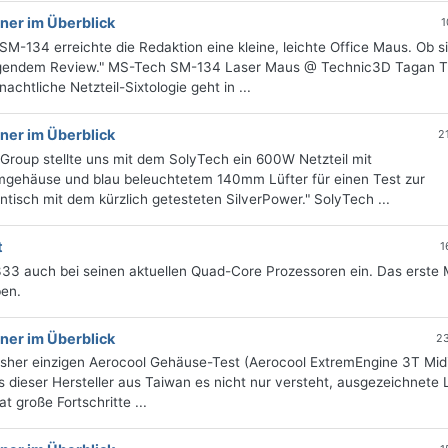
ner im Überblick
1
34 erreichte die Redaktion eine kleine, leichte Office Maus. Ob si
folgendem Review." MS-Tech SM-134 Laser Maus @ Technic3D Tagan 
chtliche Netzteil-Sixtologie geht in ...
ner im Überblick
2
roup stellte uns mit dem SolyTech ein 600W Netzteil mit
gehäuse und blau beleuchtetem 140mm Lüfter für einen Test zur
ntisch mit dem kürzlich getesteten SilverPower." SolyTech ...
t
1
333 auch bei seinen aktuellen Quad-Core Prozessoren ein. Das erste 
ben.
ner im Überblick
2
isher einzigen Aerocool Gehäuse-Test (Aerocool ExtremEngine 3T Mid
 dieser Hersteller aus Taiwan es nicht nur versteht, ausgezeichnete 
 große Fortschritte ...