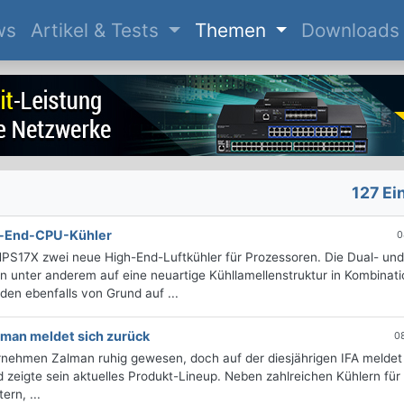
(current)
ws
Artikel & Tests
Themen
Downloads
127 Ei
h-End-CPU-Kühler
0
17X zwei neue High-End-Luftkühler für Prozessoren. Die Dual- und
nter anderem auf eine neuartige Kühllamellenstruktur in Kombinati
en ebenfalls von Grund auf ...
lman meldet sich zurück
0
nehmen Zalman ruhig gewesen, doch auf der diesjährigen IFA meldet
d zeigte sein aktuelles Produkt-Lineup. Neben zahlreichen Kühlern für
ern, ...