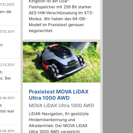
Kingston ist ein USB-
7.01.2012
Flashspeicher mit 256 Bit starker
en die
AES-HW-Verschlüsselung im XTS-
Modus. Wir haben das 64-GB-
Modell im Praxistest genauer
begutachtet.
17.12.2011
en
12.12.2011
ch
s. Bei
Praxistest MOVA LiDAX
Ultra 1000 AWD
3.06.2011
MOVA LiDAX Ultra 1000 AWD
a
htet war
LiDAR-Navigation, KI-gestützte
Hinderniserkennung und
Allradantrieb: Der MOVA LiDAX
2.05.2011
Ultra 1000 AWD verspricht