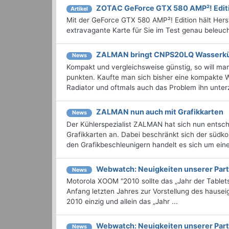
ZOTAC GeForce GTX 580 AMP²! Edit
Artikel
Mit der GeForce GTX 580 AMP²! Edition hält Herst
extravagante Karte für Sie im Test genau beleuch
ZALMAN bringt CNPS20LQ Wasserk
News
Kompakt und vergleichsweise günstig, so will m
punkten. Kaufte man sich bisher eine kompakte 
Radiator und oftmals auch das Problem ihn unterz
ZALMAN nun auch mit Grafikkarten
News
Der Kühlerspezialist ZALMAN hat sich nun entschi
Grafikkarten an. Dabei beschränkt sich der südko
den Grafikbeschleunigern handelt es sich um eine 
Webwatch: Neuigkeiten unserer Part
News
Motorola XOOM "2010 sollte das „Jahr der Table
Anfang letzten Jahres zur Vorstellung des hause
2010 einzig und allein das „Jahr ...
Webwatch: Neuigkeiten unserer Part
News