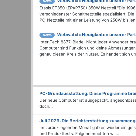
Webwatch: Neuigkeiten unserer Part
News
Etasis ET850 (EPAP750) 850W Netzteil "Die 1996 g
verschiedenster Schaltnetzteile spezialisiert. D
PC-Netzteile mit einer Leistung von 250W bis jense
Webwatch: Neuigkeiten unserer Part
News
Inter-Tech 8377-Blade "Nicht jeder Anwender bra
Computer sind Funktion und kleine Abmessungen e
genau diesen Kreis der Nutzer. Es handelt sich um
PC-Grundausstattung: Diese Programme brauc
Der neue Computer ist ausgepackt, angeschlossen
doch...
Juli 2026: Die Bericht­erstattung zusammeng
Im zurückliegenden Monat gab es wieder einige
und Produkttests. Folgend möchten wir...