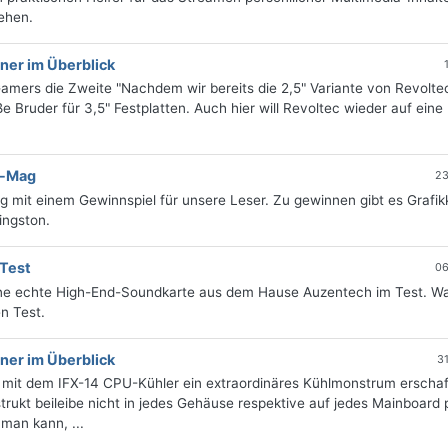
ehen.
ner im Überblick
Gamers die Zweite "Nachdem wir bereits die 2,5" Variante von Revolte
e Bruder für 3,5" Festplatten. Auch hier will Revoltec wieder auf eine
e-Mag
23
g mit einem Gewinnspiel für unsere Leser. Zu gewinnen gibt es Grafik
ingston.
 Test
06
 eine echte High-End-Soundkarte aus dem Hause Auzentech im Test. Wa
en Test.
ner im Überblick
3
 mit dem IFX-14 CPU-Kühler ein extraordinäres Kühlmonstrum erscha
rukt beileibe nicht in jedes Gehäuse respektive auf jedes Mainboard 
man kann, ...