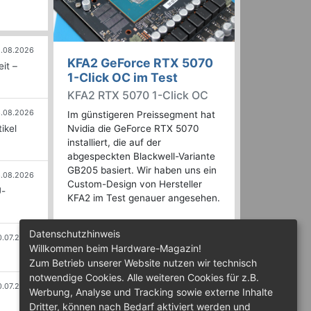
.08.2026
KFA2 GeForce RTX 5070
it –
1-Click OC im Test
KFA2 RTX 5070 1-Click OC
.08.2026
Im günstigeren Preissegment hat
ikel
Nvidia die GeForce RTX 5070
installiert, die auf der
abgespeckten Blackwell-Variante
GB205 basiert. Wir haben uns ein
.08.2026
Custom-Design von Hersteller
U-
KFA2 im Test genauer angesehen.
Datenschutzhinweis
0.07.2026
Willkommen beim Hardware-Magazin!
Zum Betrieb unserer Website nutzen wir technisch
notwendige Cookies. Alle weiteren Cookies für z.B.
0.07.2026
Werbung, Analyse und Tracking sowie externe Inhalte
Dritter, können nach Bedarf aktiviert werden und