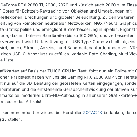
GeForce RTX 2080 Ti, 2080, 2070 und kürzlich auch 2060 zum Einsa
T-Cores für Echtzeit-Raytracing von Objekten und Umgebungen mit
, Reflexionen, Brechungen und globaler Beleuchtung. Zu den weiteren
beitung von komplexen neuronalen Netzwerken, NGX (Neural Graphics
e Grafikpipeline und ermöglicht Bildverbesserung in Spielen. Ergänzt 
e, das mit höherer Bandbreite (bis zu 100 GB/s) und verbesserter
I) verwendet wird. Unterstützung für USB Type-C und VirtualLink, ein
 wird, um die Strom-, Anzeige- und Bandbreitenanforderungen von VR
zigen USB-C-Anschluss zu erfüllen. Variable-Rate-Shading, Multi-Vie
e Liste.
ikkarten auf Basis der TU106-GPU im Test, folgt nun ein Bolide mit
lichen Praxistest haben wir uns die Gaming RTX 2080 AMP von Herstel
cht nur auf die 3D-Leistung der getesteten Karten eingegangen, sonde
peraturen und die entstehende Geräuschentwicklung der aktiven Kü
hmarks bei moderner Ultra-HD-Auflösung in all unseren Grafikkarten-
m Lesen des Artikels!
el kommen, möchten wir uns bei Hersteller
ZOTAC
bedanken, der s
 zu stellen.