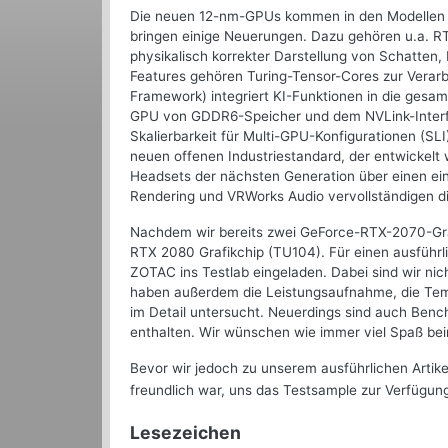
Die neuen 12-nm-GPUs kommen in den Modellen 
bringen einige Neuerungen. Dazu gehören u.a. R
physikalisch korrekter Darstellung von Schatten
Features gehören Turing-Tensor-Cores zur Verar
Framework) integriert KI-Funktionen in die gesamt
GPU von GDDR6-Speicher und dem NVLink-Interfac
Skalierbarkeit für Multi-GPU-Konfigurationen (SL
neuen offenen Industriestandard, der entwickelt
Headsets der nächsten Generation über einen ein
Rendering und VRWorks Audio vervollständigen di
Nachdem wir bereits zwei GeForce-RTX-2070-Graf
RTX 2080 Grafikchip (TU104). Für einen ausführ
ZOTAC ins Testlab eingeladen. Dabei sind wir ni
haben außerdem die Leistungsaufnahme, die Tem
im Detail untersucht. Neuerdings sind auch Benc
enthalten. Wir wünschen wie immer viel Spaß bei
Bevor wir jedoch zu unserem ausführlichen Artik
freundlich war, uns das Testsample zur Verfügung
Lesezeichen