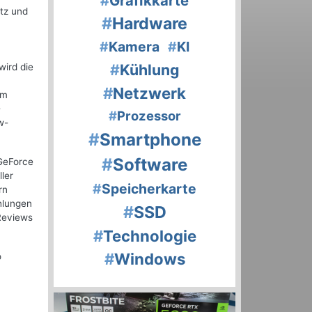
#
Grafikkarte
tz und
#
Hardware
#
Kamera
#
KI
#
Kühlung
wird die
#
Netzwerk
em
-
#
Prozessor
w-
#
Smartphone
#
Software
 GeForce
ler
#
Speicherkarte
rn
hlungen
#
SSD
Reviews
#
Technologie
#
Windows
o