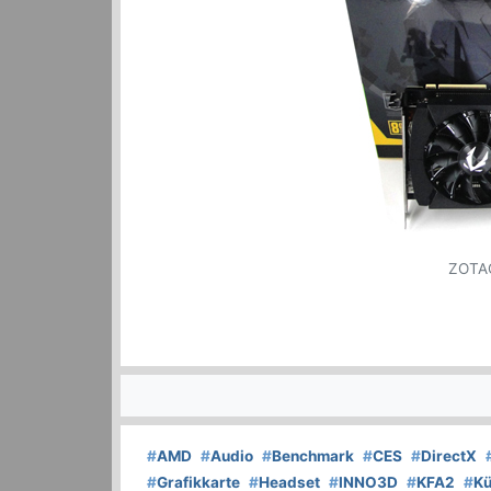
ZOTAC
#
AMD
#
Audio
#
Benchmark
#
CES
#
DirectX
#
Grafikkarte
#
Headset
#
INNO3D
#
KFA2
#
Kü