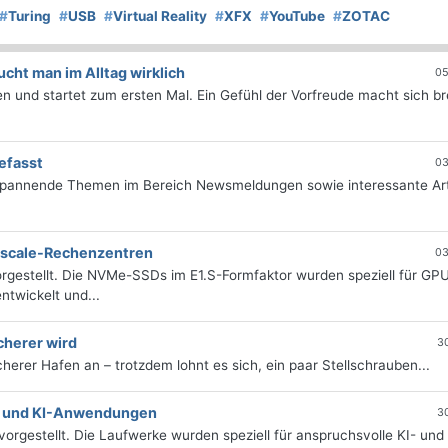
#
Turing
#
USB
#
Virtual Reality
#
XFX
#
YouTube
#
ZOTAC
ht man im Alltag wirklich
05
 und startet zum ersten Mal. Ein Gefühl der Vorfreude macht sich bre
efasst
03
 spannende Themen im Bereich Newsmeldungen sowie interessante Art
erscale-Rechenzentren
03
rgestellt. Die NVMe-SSDs im E1.S-Formfaktor wurden speziell für GP
twickelt und...
cherer wird
3
icherer Hafen an – trotzdem lohnt es sich, ein paar Stellschrauben...
e- und KI-Anwendungen
3
orgestellt. Die Laufwerke wurden speziell für anspruchsvolle KI- und