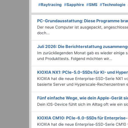
#
Raytracing
#
Sapphire
#
SMS
#
Technologie
PC-Grundausstattung: Diese Programme brauc
Der neue Computer ist ausgepackt, angeschlossen
doch...
Juli 2026: Die Bericht­erstattung zusammeng
Im zurückliegenden Monat gab es wieder einige
und Produkttests. Folgend möchten wir...
KIOXIA NX1: PCIe-5.0-SSDs für KI- und Hyp
KIOXIA hat die neue Enterprise-SSD-Serie NX1 vo
basierte Server und Hyperscale-Rechenzentren en
Fünf einfache Wege, wie dein Apple-Gerät si
Dein iOS-Device fühlt sich im Alltag oft wie ein s
KIOXIA CM10: PCIe-6.0-SSDs für Enterpris
KIOXIA hat die neue Enterprise-SSD-Serie CM10 v