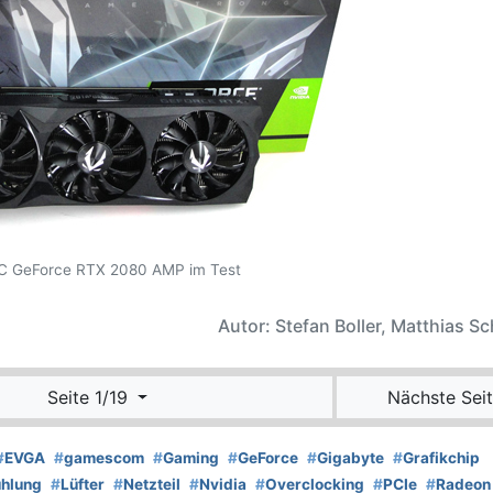
 GeForce RTX 2080 AMP im Test
Autor: Stefan Boller, Matthias S
Seite 1/19
Nächste Seit
#
EVGA
#
gamescom
#
Gaming
#
GeForce
#
Gigabyte
#
Grafikchip
hlung
#
Lüfter
#
Netzteil
#
Nvidia
#
Overclocking
#
PCIe
#
Radeon