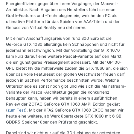
Energieeffizienz gegenüber ihrem Vorgänger, der Maxwell-
Architektur. Nach Angaben des Herstellers führt sie neue
Grafik-Features und -Technologien ein, welche den PC als
ultimative Plattform für das Spielen von AAA-Titeln und den
Genuss von Virtual Reality neu definieren.
Mit einem Anschaffungspreis von rund 800 Euro ist die
GeForce GTX 1080 allerdings kein Schnäppchen und nicht für
jedermann erschwinglich. Mit der Vorstellung der GTX 1070
kam kurz darauf eine weitere Pascal-Variante auf den Markt,
die ein günstigeres Preissegment adressiert. Mit der GP106-
GPU bietet Nvidia mittlerweile zudem die GTX 1060 an, die sich
über das volle Featureset der großen Geschwister freuen darf,
jedoch in Sachen Performance beschnitten wurde. Welche
Unterschiede es sonst noch gibt und wie sich die Mainstream-
Variante der Pascal-Architektur gegen die Konkurrenz
behaupten kann, haben wir bereits in einem ausführlichen
Review der ZOTAC GeForce GTX 1060 AMP! Edition geklärt
(
zum Test
). Mit der KFA2 GeForce GTX 1060 EXOC haben wir
heute eine weitere, ab Werk übertaktete GTX 1060 mit 6 GB
GDDR5-Speicher über den Prüfstand geschickt.
Dabei sind wir nicht nur auf die 3D-Leistung der getesteten