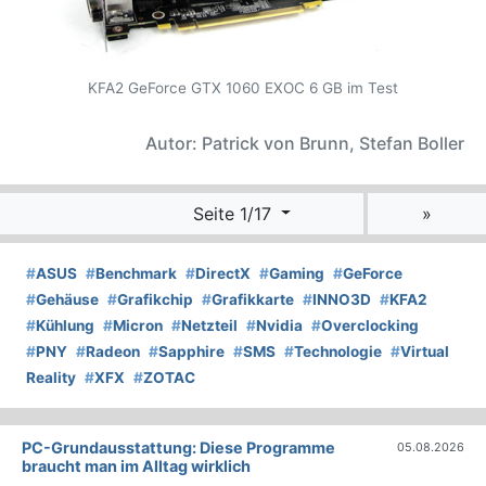
KFA2 GeForce GTX 1060 EXOC 6 GB im Test
Autor: Patrick von Brunn, Stefan Boller
Seite 1/17
»
#
ASUS
#
Benchmark
#
DirectX
#
Gaming
#
GeForce
#
Gehäuse
#
Grafikchip
#
Grafikkarte
#
INNO3D
#
KFA2
#
Kühlung
#
Micron
#
Netzteil
#
Nvidia
#
Overclocking
#
PNY
#
Radeon
#
Sapphire
#
SMS
#
Technologie
#
Virtual
Reality
#
XFX
#
ZOTAC
PC-Grundausstattung: Diese Programme
05.08.2026
braucht man im Alltag wirklich