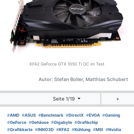
KFA2 GeForce GTX 1050 Ti OC im Test
Autor: Stefan Boller, Matthias Schubert
Seite 1/19
»
#
AMD
#
ASUS
#
Benchmark
#
DirectX
#
EVGA
#
Gaming
#
GeForce
#
Gehäuse
#
Gigabyte
#
Grafikchip
#
Grafikkarte
#
INNO3D
#
KFA2
#
Kühlung
#
MSI
#
Nvidia