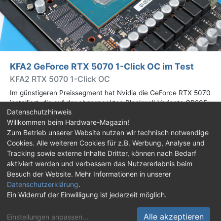
KFA2 GeForce RTX 5070 1-Click OC im Test
KFA2 RTX 5070 1-Click OC
Im günstigeren Preissegment hat Nvidia die GeForce RTX 5070
installiert, die auf der abgespeckten Blackwell-Variante GB205
Datenschutzhinweis
basiert. Wir haben uns ein Custom-Design von Hersteller KFA2
Willkommen beim Hardware-Magazin!
im Test genauer angesehen.
Zum Betrieb unserer Website nutzen wir technisch notwendige
Cookies. Alle weiteren Cookies für z.B. Werbung, Analyse und
Impressum
|
Kontakt
|
Jobs
|
Datenschutz
|
Tracking sowie externe Inhalte Dritter, können nach Bedarf
Consent‑Einstellungen
|
Haftungsausschluss
aktiviert werden und verbessern das Nutzererlebnis beim
Besuch der Website. Mehr Informationen in unserer
Feed
Facebook
YouTube
TikTok
Datenschutzerklärung
.
Ein Widerruf der Einwilligung ist jederzeit möglich.
Twitch
Discord
Alle akzeptieren
Einstellungen anpassen
...
© Copyright 2001 - 2026 Hardware-Magazin