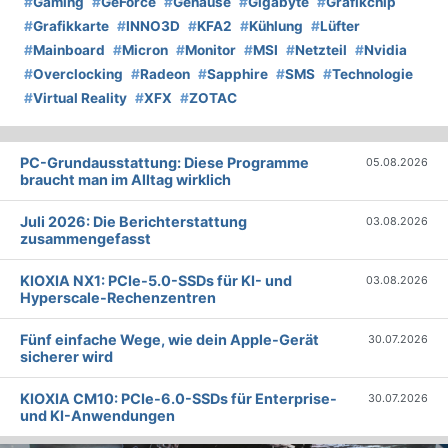
#
Gaming
#
GeForce
#
Gehäuse
#
Gigabyte
#
Grafikchip
#
Grafikkarte
#
INNO3D
#
KFA2
#
Kühlung
#
Lüfter
#
Mainboard
#
Micron
#
Monitor
#
MSI
#
Netzteil
#
Nvidia
#
Overclocking
#
Radeon
#
Sapphire
#
SMS
#
Technologie
#
Virtual Reality
#
XFX
#
ZOTAC
PC-Grundausstattung: Diese Programme
05.08.2026
braucht man im Alltag wirklich
Juli 2026: Die Bericht­erstattung
03.08.2026
zusammengefasst
KIOXIA NX1: PCIe-5.0-SSDs für KI- und
03.08.2026
Hyperscale-Rechenzentren
Fünf einfache Wege, wie dein Apple-Gerät
30.07.2026
sicherer wird
KIOXIA CM10: PCIe-6.0-SSDs für Enterprise-
30.07.2026
und KI-Anwendungen