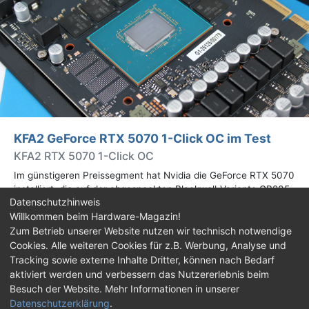
KFA2 GeForce RTX 5070 1-Click OC im Test
KFA2 RTX 5070 1-Click OC
Im günstigeren Preissegment hat Nvidia die GeForce RTX 5070
installiert, die auf der abgespeckten Blackwell-Variante GB205
Datenschutzhinweis
basiert. Wir haben uns ein Custom-Design von Hersteller KFA2
Willkommen beim Hardware-Magazin!
im Test genauer angesehen.
Zum Betrieb unserer Website nutzen wir technisch notwendige
Cookies. Alle weiteren Cookies für z.B. Werbung, Analyse und
Impressum
|
Kontakt
|
Jobs
|
Datenschutz
|
Tracking sowie externe Inhalte Dritter, können nach Bedarf
Consent‑Einstellungen
|
Haftungsausschluss
aktiviert werden und verbessern das Nutzererlebnis beim
Besuch der Website. Mehr Informationen in unserer
Feed
Facebook
YouTube
TikTok
Datenschutzerklärung
.