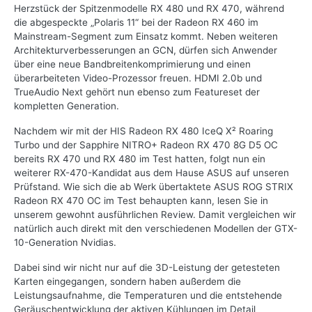
Herzstück der Spitzenmodelle RX 480 und RX 470, während
die abgespeckte „Polaris 11“ bei der Radeon RX 460 im
Mainstream-Segment zum Einsatz kommt. Neben weiteren
Architekturverbesserungen an GCN, dürfen sich Anwender
über eine neue Bandbreitenkomprimierung und einen
überarbeiteten Video-Prozessor freuen. HDMI 2.0b und
TrueAudio Next gehört nun ebenso zum Featureset der
kompletten Generation.
Nachdem wir mit der HIS Radeon RX 480 IceQ X² Roaring
Turbo und der Sapphire NITRO+ Radeon RX 470 8G D5 OC
bereits RX 470 und RX 480 im Test hatten, folgt nun ein
weiterer RX-470-Kandidat aus dem Hause ASUS auf unseren
Prüfstand. Wie sich die ab Werk übertaktete ASUS ROG STRIX
Radeon RX 470 OC im Test behaupten kann, lesen Sie in
unserem gewohnt ausführlichen Review. Damit vergleichen wir
natürlich auch direkt mit den verschiedenen Modellen der GTX-
10-Generation Nvidias.
Dabei sind wir nicht nur auf die 3D-Leistung der getesteten
Karten eingegangen, sondern haben außerdem die
Leistungsaufnahme, die Temperaturen und die entstehende
Geräuschentwicklung der aktiven Kühlungen im Detail