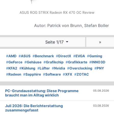
ASUS ROG STRIX Radeon RX 470 OC Review
Autor: Patrick von Brunn, Stefan Boller
Seite 1/17
»
#
AMD
#
ASUS
#
Benchmark
#
DirectX
#
EVGA
#
Gaming
#
GeForce
#
Gehäuse
#
Grafikchip
#
Grafikkarte
#
INNO3D
#
KFA2
#
Kühlung
#
Lüfter
#
Nvidia
#
Overclocking
#
PNY
#
Radeon
#
Sapphire
#
Software
#
XFX
#
ZOTAC
PC-Grundausstattung: Diese Programme
05.08.2026
braucht man im Alltag wirklich
Juli 2026: Die Bericht­erstattung
03.08.2026
zusammengefasst