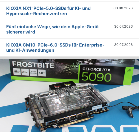
KIOXIA NX1: PCIe-5.0-SSDs für KI- und
03.08.2026
Hyperscale-Rechenzentren
Fünf einfache Wege, wie dein Apple-Gerät
30.07.2026
sicherer wird
KIOXIA CM10: PCIe-6.0-SSDs für Enterprise-
30.07.2026
und KI-Anwendungen