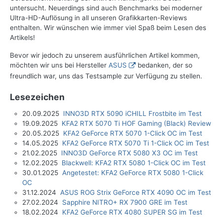
untersucht. Neuerdings sind auch Benchmarks bei moderner
Ultra-HD-Auflösung in all unseren Grafikkarten-Reviews
enthalten. Wir wünschen wie immer viel Spaß beim Lesen des
Artikels!
Bevor wir jedoch zu unserem ausführlichen Artikel kommen,
möchten wir uns bei Hersteller
ASUS
bedanken, der so
freundlich war, uns das Testsample zur Verfügung zu stellen.
Lesezeichen
20.09.2025
INNO3D RTX 5090 iCHILL Frostbite im Test
19.09.2025
KFA2 RTX 5070 Ti HOF Gaming (Black) Review
20.05.2025
KFA2 GeForce RTX 5070 1-Click OC im Test
14.05.2025
KFA2 GeForce RTX 5070 Ti 1-Click OC im Test
21.02.2025
INNO3D GeForce RTX 5080 X3 OC im Test
12.02.2025
Blackwell: KFA2 RTX 5080 1-Click OC im Test
30.01.2025
Angetestet: KFA2 GeForce RTX 5080 1-Click
OC
31.12.2024
ASUS ROG Strix GeForce RTX 4090 OC im Test
27.02.2024
Sapphire NITRO+ RX 7900 GRE im Test
18.02.2024
KFA2 GeForce RTX 4080 SUPER SG im Test