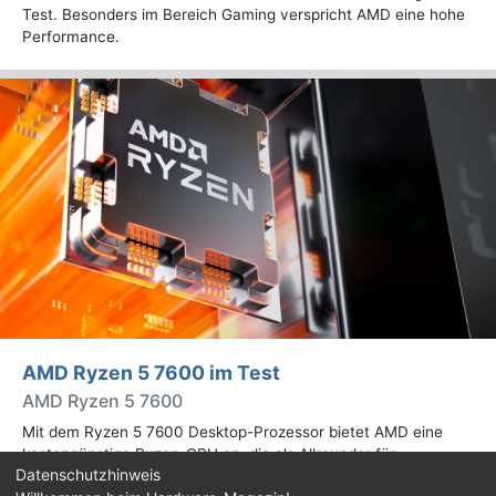
Test. Besonders im Bereich Gaming verspricht AMD eine hohe
Performance.
AMD Ryzen 5 7600 im Test
AMD Ryzen 5 7600
Mit dem Ryzen 5 7600 Desktop-Prozessor bietet AMD eine
kostengünstige Ryzen-CPU an, die als Allrounder für
Datenschutzhinweis
verschiedene Workloads im heimischen PC dienen soll. Wir