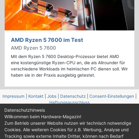
AMD Ryzen 5 7600 im Test
AMD Ryzen 5 7600
Mit dem Ryzen 5 7600 Desktop-Prozessor bietet AMD
eine kostengünstige Ryzen-CPU an, die als Allrounder für
verschiedene Workloads im heimischen PC dienen soll. Wir
haben sie in der Praxis ausgiebig getestet.
Impressum
|
Kontakt
|
Jobs
|
Datenschutz
|
Consent‑Einstellungen
|
Haftungsausschluss
Datenschutzhinweis
Feed
Facebook
YouTube
TikTok
Willkommen beim Hardware-Magazin!
Zum Betrieb unserer Website nutzen wir technisch notwendige
Twitch
Discord
Cookies. Alle weiteren Cookies für z.B. Werbung, Analyse und
Tracking sowie externe Inhalte Dritter, können nach Bedarf
© Copyright 2001 - 2026 Hardware-Magazin