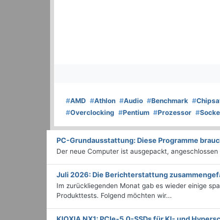
#
AMD
#
Athlon
#
Audio
#
Benchmark
#
Chipsa
#
Overclocking
#
Pentium
#
Prozessor
#
Socke
PC-Grundausstattung: Diese Programme braucht
Der neue Computer ist ausgepackt, angeschlossen un
Juli 2026: Die Bericht­erstattung zusammengef
Im zurückliegenden Monat gab es wieder einige sp
Produkttests. Folgend möchten wir...
KIOXIA NX1: PCIe-5.0-SSDs für KI- und Hyper