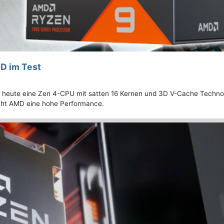
D im Test
heute eine Zen 4-CPU mit satten 16 Kernen und 3D V-Cache Techno
icht AMD eine hohe Performance.