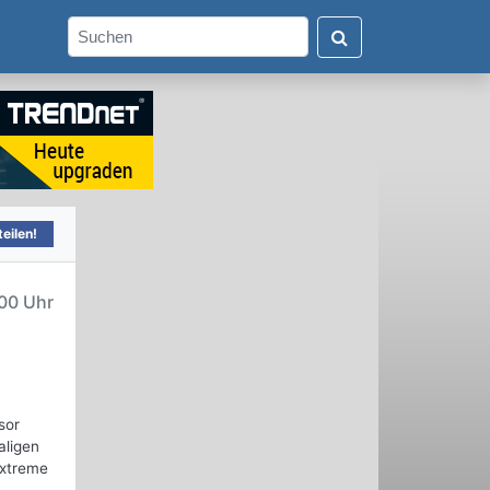
eilen!
00 Uhr
sor
aligen
Extreme