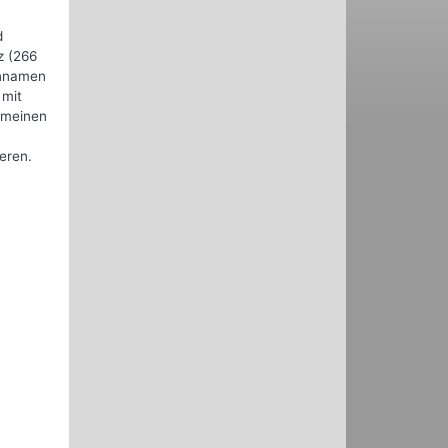
d
z (266
ennamen
 mit
emeinen
eren.