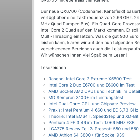
QX6700 mit ebenfalls vier Kernen.
Der neue QX6700 (Codename: Kentsfield) basiert
verfügt über eine Taktfrequenz von 2,66 GHz, 
MHz Quad Pumped Bus). Ein Quad-Core Prozessor
Intel Core 2 Quad auf den Markt kommen. Er sol
Multi-Threading einsetzen. Was die gut 900 Eur
leisten kann, klären wir auf den nun folgenden 
verschiedenen Bereichen auch die Leistungsaufn
Wir wünschen Ihnen viel Spaß beim Lesen!
Lesezeichen
Rasend: Intel Core 2 Extreme X6800 Test
Intel Core 2 Duo E6700 und E6600 im Test
AMD Sockel AM2 CPUs und Technik im Detail
MD Sempron 3100+ im Leistungstest
Intel Dual-Core: CPU und Chipsatz Preview
Praxis: Intel Pentium 4 660 und EE 3,73 GHz
Theorie: Intel EM64T, SpeedStep und XD-Bit
Pentium 4 EE 3,46 im Test: 1.066 MHz FSB
LGA775 Review Teil 2: Prescott 550 und 560
AMD Athlon 64 3800+ für Sockel 939