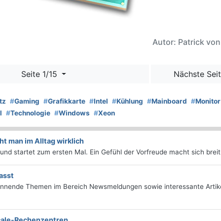
Autor: Patrick vo
Seite 1/15
Nächste Seit
tz
#
Gaming
#
Grafikkarte
#
Intel
#
Kühlung
#
Mainboard
#
Monitor
l
#
Technologie
#
Windows
#
Xeon
 man im Alltag wirklich
d startet zum ersten Mal. Ein Gefühl der Vorfreude macht sich breit 
asst
annende Themen im Bereich Newsmeldungen sowie interessante Artik
scale-Rechenzentren