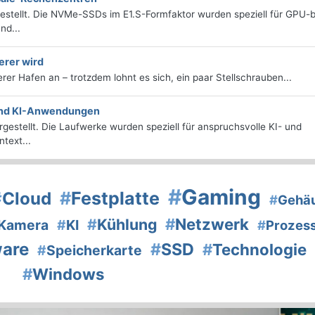
estellt. Die NVMe-SSDs im E1.S-Formfaktor wurden speziell für GPU-b
nd...
erer wird
herer Hafen an – trotzdem lohnt es sich, ein paar Stellschrauben...
 und KI-Anwendungen
estellt. Die Laufwerke wurden speziell für anspruchsvolle KI- und
text...
#
Gaming
#
Festplatte
#
Cloud
#
Gehä
#
Netzwerk
#
Kühlung
Kamera
#
KI
#
Prozes
ware
#
SSD
#
Technologie
#
Speicherkarte
#
Windows