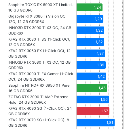
Sapphire TOXIC RX 6900 XT Limited,
1,24
16 GB GDDR6
Gigabyte RTX 3080 Ti Vision OC
1,29
12G, 12 GB GDDR6X
INNO3D RTX 3090 Ti X3 OC, 24 GB
1,32
GDDR6X
KFA2 RTX 3080 Ti SG (1-Click OC),
1,32
12 GB GDDR6X
KFA2 RTX 3060 EX (1-Click OC), 12
1,37
GB GDDR6
INNO3D RTX 3080 Ti X3 OC, 12 GB
1,39
GDDR6X
KFA2 RTX 3090 Ti EX Gamer (1-Click
1,42
OC), 24 GB GDDR6X
Sapphire NITRO+ RX 6950 XT Pure,
1,46
16 GB GDDR6
ZOTAC RTX 3090 Ti AMP Extreme
1,56
Holo, 24 GB GDDR6X
KFA2 RTX 4090 SG (1-Click OC), 24
1,57
GB GDDR6X
KFA2 RTX 3070 SG (1-Click OC), 8
1,81
GB GDDR6