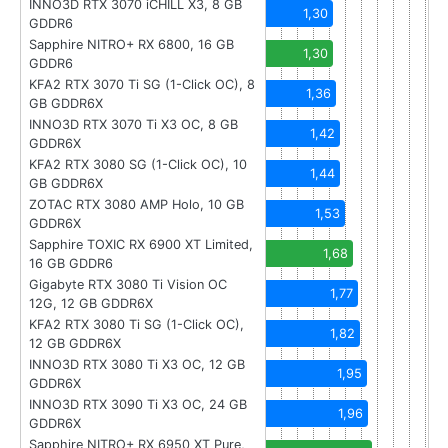
INNO3D RTX 3070 iCHILL X3, 8 GB
1,30
GDDR6
Sapphire NITRO+ RX 6800, 16 GB
1,30
GDDR6
KFA2 RTX 3070 Ti SG (1-Click OC), 8
1,36
GB GDDR6X
INNO3D RTX 3070 Ti X3 OC, 8 GB
1,42
GDDR6X
KFA2 RTX 3080 SG (1-Click OC), 10
1,44
GB GDDR6X
ZOTAC RTX 3080 AMP Holo, 10 GB
1,53
GDDR6X
Sapphire TOXIC RX 6900 XT Limited,
1,68
16 GB GDDR6
Gigabyte RTX 3080 Ti Vision OC
1,77
12G, 12 GB GDDR6X
KFA2 RTX 3080 Ti SG (1-Click OC),
1,82
12 GB GDDR6X
INNO3D RTX 3080 Ti X3 OC, 12 GB
1,95
GDDR6X
INNO3D RTX 3090 Ti X3 OC, 24 GB
1,96
GDDR6X
Sapphire NITRO+ RX 6950 XT Pure,