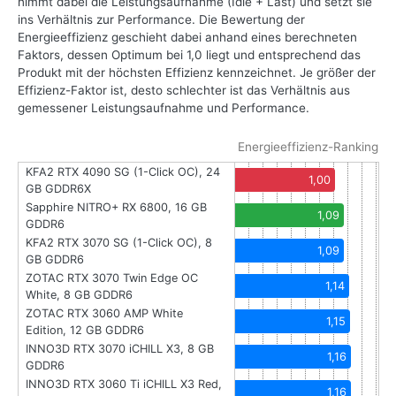
nimmt dabei die Leistungsaufnahme (Idle + Last) und setzt sie
ins Verhältnis zur Performance. Die Bewertung der
Energieeffizienz geschieht dabei anhand eines berechneten
Faktors, dessen Optimum bei 1,0 liegt und entsprechend das
Produkt mit der höchsten Effizienz kennzeichnet. Je größer der
Effizienz-Faktor ist, desto schlechter ist das Verhältnis aus
gemessener Leistungsaufnahme und Performance.
Energieeffizienz-Ranking
KFA2 RTX 4090 SG (1-Click OC), 24
1,00
GB GDDR6X
Sapphire NITRO+ RX 6800, 16 GB
1,09
GDDR6
KFA2 RTX 3070 SG (1-Click OC), 8
1,09
GB GDDR6
ZOTAC RTX 3070 Twin Edge OC
1,14
White, 8 GB GDDR6
ZOTAC RTX 3060 AMP White
1,15
Edition, 12 GB GDDR6
INNO3D RTX 3070 iCHILL X3, 8 GB
1,16
GDDR6
INNO3D RTX 3060 Ti iCHILL X3 Red,
1,16