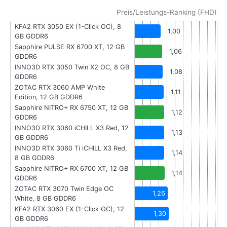
Preis/Leistungs-Ranking (FHD)
KFA2 RTX 3050 EX (1-Click OC), 8
1,00
GB GDDR6
Sapphire PULSE RX 6700 XT, 12 GB
1,06
GDDR6
INNO3D RTX 3050 Twin X2 OC, 8 GB
1,08
GDDR6
ZOTAC RTX 3060 AMP White
1,11
Edition, 12 GB GDDR6
Sapphire NITRO+ RX 6750 XT, 12 GB
1,12
GDDR6
INNO3D RTX 3060 iCHILL X3 Red, 12
1,13
GB GDDR6
INNO3D RTX 3060 Ti iCHILL X3 Red,
1,14
8 GB GDDR6
Sapphire NITRO+ RX 6700 XT, 12 GB
1,14
GDDR6
ZOTAC RTX 3070 Twin Edge OC
1,26
White, 8 GB GDDR6
KFA2 RTX 3060 EX (1-Click OC), 12
1,30
GB GDDR6