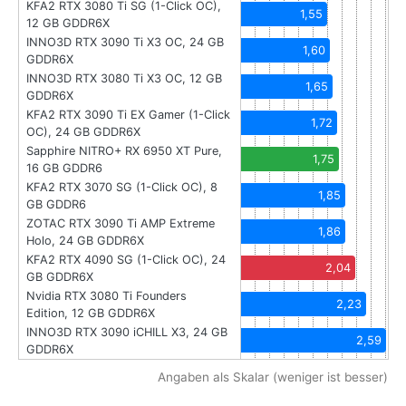
KFA2 RTX 3080 Ti SG (1-Click OC),
1,55
12 GB GDDR6X
INNO3D RTX 3090 Ti X3 OC, 24 GB
1,60
GDDR6X
INNO3D RTX 3080 Ti X3 OC, 12 GB
1,65
GDDR6X
KFA2 RTX 3090 Ti EX Gamer (1-Click
1,72
OC), 24 GB GDDR6X
Sapphire NITRO+ RX 6950 XT Pure,
1,75
16 GB GDDR6
KFA2 RTX 3070 SG (1-Click OC), 8
1,85
GB GDDR6
ZOTAC RTX 3090 Ti AMP Extreme
1,86
Holo, 24 GB GDDR6X
KFA2 RTX 4090 SG (1-Click OC), 24
2,04
GB GDDR6X
Nvidia RTX 3080 Ti Founders
2,23
Edition, 12 GB GDDR6X
INNO3D RTX 3090 iCHILL X3, 24 GB
2,59
GDDR6X
Angaben als Skalar (weniger ist besser)