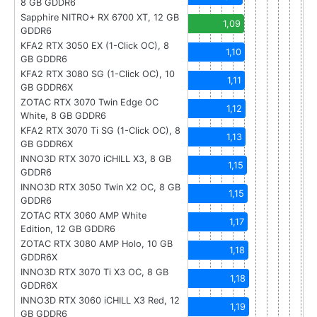
8 GB GDDR6
Sapphire NITRO+ RX 6700 XT, 12 GB
1,09
GDDR6
KFA2 RTX 3050 EX (1-Click OC), 8
1,10
GB GDDR6
KFA2 RTX 3080 SG (1-Click OC), 10
1,11
GB GDDR6X
ZOTAC RTX 3070 Twin Edge OC
1,12
White, 8 GB GDDR6
KFA2 RTX 3070 Ti SG (1-Click OC), 8
1,13
GB GDDR6X
INNO3D RTX 3070 iCHILL X3, 8 GB
1,15
GDDR6
INNO3D RTX 3050 Twin X2 OC, 8 GB
1,15
GDDR6
ZOTAC RTX 3060 AMP White
1,17
Edition, 12 GB GDDR6
ZOTAC RTX 3080 AMP Holo, 10 GB
1,18
GDDR6X
INNO3D RTX 3070 Ti X3 OC, 8 GB
1,18
GDDR6X
INNO3D RTX 3060 iCHILL X3 Red, 12
1,19
GB GDDR6