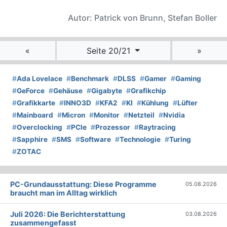
Autor: Patrick von Brunn, Stefan Boller
«
Seite 20/21
»
#
Ada Lovelace
#
Benchmark
#
DLSS
#
Gamer
#
Gaming
#
GeForce
#
Gehäuse
#
Gigabyte
#
Grafikchip
#
Grafikkarte
#
INNO3D
#
KFA2
#
KI
#
Kühlung
#
Lüfter
#
Mainboard
#
Micron
#
Monitor
#
Netzteil
#
Nvidia
#
Overclocking
#
PCIe
#
Prozessor
#
Raytracing
#
Sapphire
#
SMS
#
Software
#
Technologie
#
Turing
#
ZOTAC
PC-Grundausstattung: Diese Programme
05.08.2026
braucht man im Alltag wirklich
Juli 2026: Die Bericht­erstattung
03.08.2026
zusammengefasst