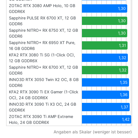
ZOTAC RTX 3080 AMP Holo, 10 GB
1,30
GDDR6X
Sapphire PULSE RX 6700 XT, 12 GB
1,30
GDDR6
Sapphire NITRO+ RX 6750 XT, 12 GB
1,30
GDDR6
Sapphire NITRO+ RX 6950 XT Pure,
1,31
16 GB GDDR6
KFA2 RTX 3080 Ti SG (1-Click OC),
1,32
12 GB GDDR6X
Sapphire NITRO+ RX 6700 XT, 12 GB
1,32
GDDR6
INNO3D RTX 3050 Twin X2 OC, 8 GB
1,35
GDDR6
KFA2 RTX 3090 Ti EX Gamer (1-Click
1,36
OC), 24 GB GDDR6X
INNO3D RTX 3090 Ti X3 OC, 24 GB
1,37
GDDR6X
ZOTAC RTX 3090 Ti AMP Extreme
1,42
Holo, 24 GB GDDR6X
Angaben als Skalar (weniger ist besser)