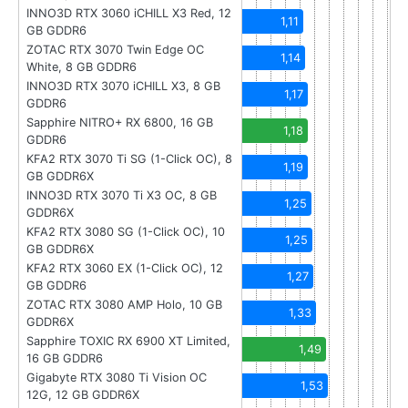
INNO3D RTX 3060 iCHILL X3 Red, 12
1,11
GB GDDR6
ZOTAC RTX 3070 Twin Edge OC
1,14
White, 8 GB GDDR6
INNO3D RTX 3070 iCHILL X3, 8 GB
1,17
GDDR6
Sapphire NITRO+ RX 6800, 16 GB
1,18
GDDR6
KFA2 RTX 3070 Ti SG (1-Click OC), 8
1,19
GB GDDR6X
INNO3D RTX 3070 Ti X3 OC, 8 GB
1,25
GDDR6X
KFA2 RTX 3080 SG (1-Click OC), 10
1,25
GB GDDR6X
KFA2 RTX 3060 EX (1-Click OC), 12
1,27
GB GDDR6
ZOTAC RTX 3080 AMP Holo, 10 GB
1,33
GDDR6X
Sapphire TOXIC RX 6900 XT Limited,
1,49
16 GB GDDR6
Gigabyte RTX 3080 Ti Vision OC
1,53
12G, 12 GB GDDR6X