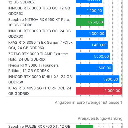
12 GB GDDR6X
INNO3D RTX 3080 Ti X3 OC, 12 GB
1.200,00
GDDR6X
Sapphire NITRO+ RX 6950 XT Pure,
1.250,00
16 GB GDDR6
INNO3D RTX 3090 Ti X3 OC, 24 GB
1.300,00
GDDR6X
KFA2 RTX 3090 Ti EX Gamer (1-Click
1.400,00
OC), 24 GB GDDR6X
ZOTAC RTX 3090 Ti AMP Extreme
1.500,00
Holo, 24 GB GDDR6X
Nvidia RTX 3080 Ti Founders
1.600,00
Edition, 12 GB GDDR6X
INNO3D RTX 3090 iCHILL X3, 24 GB
1.900,00
GDDR6X
KFA2 RTX 4090 SG (1-Click OC), 24
2.000,00
GB GDDR6X
Angaben in Euro (weniger ist besser)
Preis/Leistungs-Ranking
Sapphire PULSE RX 6700 XT, 12 GB