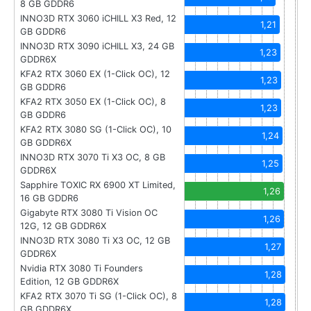
8 GB GDDR6
INNO3D RTX 3060 iCHILL X3 Red, 12
1,21
GB GDDR6
INNO3D RTX 3090 iCHILL X3, 24 GB
1,23
GDDR6X
KFA2 RTX 3060 EX (1-Click OC), 12
1,23
GB GDDR6
KFA2 RTX 3050 EX (1-Click OC), 8
1,23
GB GDDR6
KFA2 RTX 3080 SG (1-Click OC), 10
1,24
GB GDDR6X
INNO3D RTX 3070 Ti X3 OC, 8 GB
1,25
GDDR6X
Sapphire TOXIC RX 6900 XT Limited,
1,26
16 GB GDDR6
Gigabyte RTX 3080 Ti Vision OC
1,26
12G, 12 GB GDDR6X
INNO3D RTX 3080 Ti X3 OC, 12 GB
1,27
GDDR6X
Nvidia RTX 3080 Ti Founders
1,28
Edition, 12 GB GDDR6X
KFA2 RTX 3070 Ti SG (1-Click OC), 8
1,28
GB GDDR6X