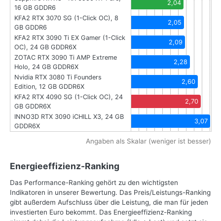
2,04
16 GB GDDR6
KFA2 RTX 3070 SG (1-Click OC), 8
2,05
GB GDDR6
KFA2 RTX 3090 Ti EX Gamer (1-Click
2,09
OC), 24 GB GDDR6X
ZOTAC RTX 3090 Ti AMP Extreme
2,28
Holo, 24 GB GDDR6X
Nvidia RTX 3080 Ti Founders
2,60
Edition, 12 GB GDDR6X
KFA2 RTX 4090 SG (1-Click OC), 24
2,70
GB GDDR6X
INNO3D RTX 3090 iCHILL X3, 24 GB
3,07
GDDR6X
Angaben als Skalar (weniger ist besser)
Energieeffizienz-Ranking
Das Performance-Ranking gehört zu den wichtigsten
Indikatoren in unserer Bewertung. Das Preis/Leistungs-Ranking
gibt außerdem Aufschluss über die Leistung, die man für jeden
investierten Euro bekommt. Das Energieeffizienz-Ranking