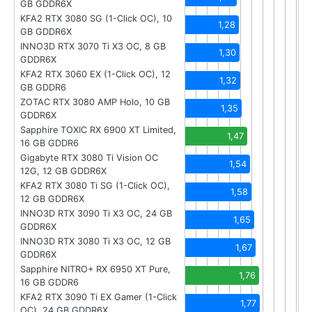
GB GDDR6X
KFA2 RTX 3080 SG (1-Click OC), 10
1,28
GB GDDR6X
INNO3D RTX 3070 Ti X3 OC, 8 GB
1,30
GDDR6X
KFA2 RTX 3060 EX (1-Click OC), 12
1,32
GB GDDR6
ZOTAC RTX 3080 AMP Holo, 10 GB
1,35
GDDR6X
Sapphire TOXIC RX 6900 XT Limited,
1,47
16 GB GDDR6
Gigabyte RTX 3080 Ti Vision OC
1,54
12G, 12 GB GDDR6X
KFA2 RTX 3080 Ti SG (1-Click OC),
1,58
12 GB GDDR6X
INNO3D RTX 3090 Ti X3 OC, 24 GB
1,65
GDDR6X
INNO3D RTX 3080 Ti X3 OC, 12 GB
1,67
GDDR6X
Sapphire NITRO+ RX 6950 XT Pure,
1,76
16 GB GDDR6
KFA2 RTX 3090 Ti EX Gamer (1-Click
1,77
OC), 24 GB GDDR6X