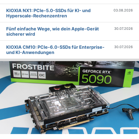
KIOXIA NX1: PCIe-5.0-SSDs für KI- und
03.08.2026
Hyperscale-Rechenzentren
Fünf einfache Wege, wie dein Apple-Gerät
30.07.2026
sicherer wird
KIOXIA CM10: PCIe-6.0-SSDs für Enterprise-
30.07.2026
und KI-Anwendungen