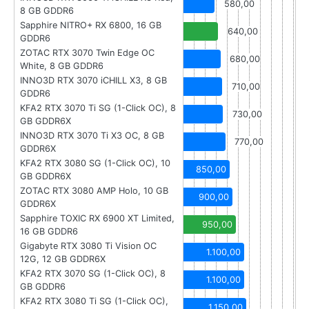
580,00
8 GB GDDR6
Sapphire NITRO+ RX 6800, 16 GB
640,00
GDDR6
ZOTAC RTX 3070 Twin Edge OC
680,00
White, 8 GB GDDR6
INNO3D RTX 3070 iCHILL X3, 8 GB
710,00
GDDR6
KFA2 RTX 3070 Ti SG (1-Click OC), 8
730,00
GB GDDR6X
INNO3D RTX 3070 Ti X3 OC, 8 GB
770,00
GDDR6X
KFA2 RTX 3080 SG (1-Click OC), 10
850,00
GB GDDR6X
ZOTAC RTX 3080 AMP Holo, 10 GB
900,00
GDDR6X
Sapphire TOXIC RX 6900 XT Limited,
950,00
16 GB GDDR6
Gigabyte RTX 3080 Ti Vision OC
1.100,00
12G, 12 GB GDDR6X
KFA2 RTX 3070 SG (1-Click OC), 8
1.100,00
GB GDDR6
KFA2 RTX 3080 Ti SG (1-Click OC),
1.150,00