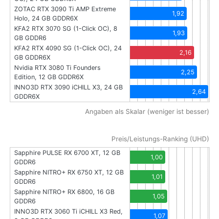
ZOTAC RTX 3090 Ti AMP Extreme
1,92
Holo, 24 GB GDDR6X
KFA2 RTX 3070 SG (1-Click OC), 8
1,93
GB GDDR6
KFA2 RTX 4090 SG (1-Click OC), 24
2,16
GB GDDR6X
Nvidia RTX 3080 Ti Founders
2,25
Edition, 12 GB GDDR6X
INNO3D RTX 3090 iCHILL X3, 24 GB
2,64
GDDR6X
Angaben als Skalar (weniger ist besser)
Preis/Leistungs-Ranking (UHD)
Sapphire PULSE RX 6700 XT, 12 GB
1,00
GDDR6
Sapphire NITRO+ RX 6750 XT, 12 GB
1,01
GDDR6
Sapphire NITRO+ RX 6800, 16 GB
1,05
GDDR6
INNO3D RTX 3060 Ti iCHILL X3 Red,
1,07