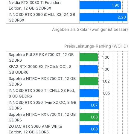
Nvidia RTX 3080 Ti Founders
1,90
Edition, 12 GB GDDR6X
INNO3D RTX 3090 iCHILL X3, 24 GB
2,20
GDDR6X
Angaben als Skalar (weniger ist besser)
Preis/Leistungs-Ranking (WQHD)
Sapphire PULSE RX 6700 XT, 12 GB
1,00
GDDR6
KFA2 RTX 3050 EX (1-Click OC), 8
1,00
GB GDDR6
Sapphire NITRO+ RX 6750 XT, 12 GB
1,02
GDDR6
INNO3D RTX 3060 Ti iCHILL X3 Red,
1,05
8 GB GDDR6
INNO3D RTX 3050 Twin X2 OC, 8 GB
1,07
GDDR6
Sapphire NITRO+ RX 6700 XT, 12 GB
1,08
GDDR6
ZOTAC RTX 3060 AMP White
1,08
Edition, 12 GB GDDR6