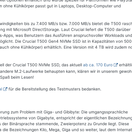
ei Optionen erhältlich und wurde speziell für Plattformen wie PlaySta
on ohne Kühlkörper passt gut in Laptops, Desktop-Computer und
indigkeiten bis zu 7.400 MB/s bzw. 7.000 MB/s bietet die T500 rasc
 mit Microsoft DirectStorage. Laut Crucial liefert die T500 darüber
gs-Apps, was Benutzern das Ausführen anspruchsvoller Workloads und
möglicht. Die Crucial T500 Gen4 NVMe SSD ist in Kapazitäten von 50
 auch ohne Kühlkörper) erhältlich. Eine Version mit 4 TB wird zudem n
ell der Crucial T500 NVMe SSD, das aktuell
ab ca. 170 Euro
erhältli
n andere M.2-Laufwerke behaupten kann, klären wir in unserem gewoh
 Spaß beim Lesen!
al
für die Bereitstellung des Testmusters bedanken.
terung zum Problem mit Giga- und Gibibyte: Die umgangssprachliche
riebssysteme von Gigabyte, entspricht der eigentlichen Bezeichnun
us der Binärsprache stammende, Zweierpotenz zu Grunde liegt. Diese
die Bezeichnungen Kilo, Mega, Giga und so weiter, laut dem Internat