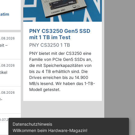
atim
PNY CS3250 Gen5 SSD
mit 1 TB im Test
.08.2026
PNY CS3250 1 TB
it –
PNY bietet mit der CS3250 eine
Familie von PCIe Gen5 SSDs an,
die mit Speicherkapazitäten von
.08.2026
bis zu 4 TB erhältlich sind. Die
ikel
Drives erreichen bis zu 14.900
MB/s lesend. Wir haben das 1-TB-
Modell getestet.
.08.2026
U-
0.07.2026
Datenschutzhinweis
Willkommen beim Hardware-Magazin!