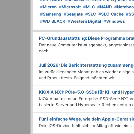
#
Micron
#
Microsoft
#
MLC
#
NAND
#
Noteboo
#
Samsung
#
Seagate
#
SLC
#
SLC-Cache
#
S
#
WD_BLACK
#
Western Digital
#
Windows
PC-Grundausstattung: Diese Programme brauc
Der neue Computer ist ausgepackt, angeschlossen
doch...
Juli 2026: Die Bericht­erstattung zusammeng
Im zurückliegenden Monat gab es wieder einige
und Produkttests. Folgend möchten wir...
KIOXIA NX1: PCIe-5.0-SSDs für KI- und Hyp
KIOXIA hat die neue Enterprise-SSD-Serie NX1 vo
basierte Server und Hyperscale-Rechenzentren en
Fünf einfache Wege, wie dein Apple-Gerät si
Dein iOS-Device fühlt sich im Alltag oft wie ein s