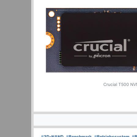
Crucial T500 NVM
#
3D-NAND
#
Benchmark
#
Betriebssystem
#
B