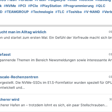
k
#
NVMe
#
PCI
#
PCIe
#
PlayStation
#
Programmierung
#
QLC
SD
#
TEAMGROUP
#
Technologie
#
TLC
#
Toshiba
#
V-NAND
#
Verb
ht man im Alltag wirklich
05
 und startet zum ersten Mal. Ein Gefühl der Vorfreude macht sich bre
efasst
03
 spannende Themen im Bereich Newsmeldungen sowie interessante Art
erscale-Rechenzentren
03
rgestellt. Die NVMe-SSDs im E1.S-Formfaktor wurden speziell für GP
twickelt und...
cherer wird
3
icherer Hafen an – trotzdem lohnt es sich, ein paar Stellschrauben...