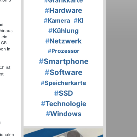
#
Grafikkarte
tion 5
#
Hardware
#
Kamera
#
KI
he
#
Kühlung
 hinaus
 ein
#
Netzwerk
0 GB
och in
#
Prozessor
#
Smartphone
ch ist,
#
Software
nt
#
Speicherkarte
#
SSD
#
Technologie
#
Windows
g
ionalen