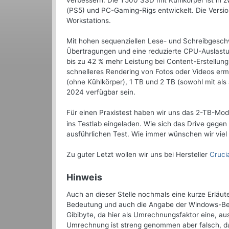
verbessern. Die T500 SSD mit Kühlkörper ist in zw
(PS5) und PC-Gaming-Rigs entwickelt. Die Versi
Workstations.
Mit hohen sequenziellen Lese- und Schreibgeschw
Übertragungen und eine reduzierte CPU-Auslastung
bis zu 42 % mehr Leistung bei Content-Erstellun
schnelleres Rendering von Fotos oder Videos er
(ohne Kühlkörper), 1 TB und 2 TB (sowohl mit als
2024 verfügbar sein.
Für einen Praxistest haben wir uns das 2-TB-Mod
ins Testlab eingeladen. Wie sich das Drive gege
ausführlichen Test. Wie immer wünschen wir viel
Zu guter Letzt wollen wir uns bei Hersteller
Cruci
Hinweis
Auch an dieser Stelle nochmals eine kurze Erläu
Bedeutung und auch die Angabe der Windows-Bet
Gibibyte, da hier als Umrechnungsfaktor eine, a
Umrechnung ist streng genommen aber falsch, da 