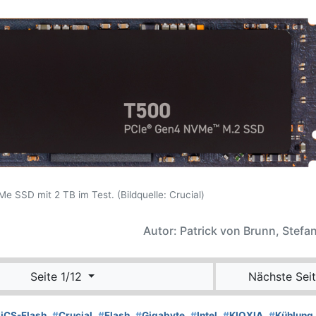
e SSD mit 2 TB im Test. (Bildquelle: Crucial)
Autor: Patrick von Brunn, Stefan
Seite 1/12
Nächste Seit
iCS-Flash
#
Crucial
#
Flash
#
Gigabyte
#
Intel
#
KIOXIA
#
Kühlung