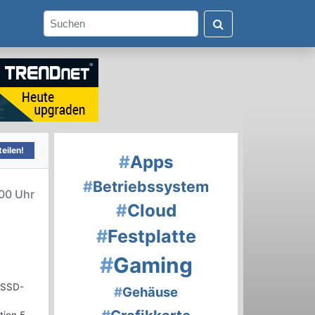
eilen!
#
Apps
#
Betriebssystem
00 Uhr
#
Cloud
#
Festplatte
#
Gaming
e SSD-
#
Gehäuse