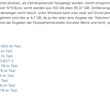
onal dunités), als Zehnerpotenzen festgelegt wurden. Somit entspric
chkeit 10^9 Byte; somit werden aus 100 GB eben 95,37 GiB. Größenan
 deswegen nicht falsch, unter Windows kann man zwar auf Grund jen
geheim sind dies ja 4,7 GB, da ja hier eben jene Angabe der "falschen
 die Angaben der Festplattenhersteller korrekte Werte und nicht, w
 HDD im Test
 im Test
 im Test
ROJECT 2
 TB im Test
TB im Test
B im Test
 Test
TB im Test
TB im Test