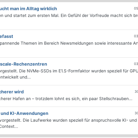
ht man im Alltag wirklich
05
 und startet zum ersten Mal. Ein Gefühl der Vorfreude macht sich bre
efasst
03
 spannende Themen im Bereich Newsmeldungen sowie interessante Art
erscale-Rechenzentren
03
rgestellt. Die NVMe-SSDs im E1.S-Formfaktor wurden speziell für GP
twickelt und...
cherer wird
3
icherer Hafen an – trotzdem lohnt es sich, ein paar Stellschrauben...
e- und KI-Anwendungen
3
orgestellt. Die Laufwerke wurden speziell für anspruchsvolle KI- und
ontext...