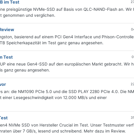
B im Test
2
 eine preisgünstige NVMe-SSD auf Basis von QLC-NAND-Flash an. Wir
ust genommen und verglichen.
Review
0
ston, basierend auf einem PCI Gen4 Interface und Phison-Controller
 TB Speicherkapazität im Test ganz genau angesehen.
m Test
0
UP eine neue Gen4-SSD auf den europäischen Markt gebracht. Wir 
axis ganz genau angesehen.
vor
2
SDs an: die NM1090 PCIe 5.0 und die SSD PLAY 2280 PCIe 4.0. Die N
it einer Lesegeschwindigkeit von 12.000 MB/s und einer
Test
3
Gen4 NVMe SSD von Hersteller Crucial im Test. Unser Testmuster verf
nraten über 7 GB/s, lesend und schreibend. Mehr dazu im Review.