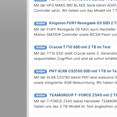
Mit der XPG MARS 980 BLADE Serie bietet ADATA 
Controller setzt. Wir haben uns das Modell mit 1
Kingston FURY Renegade G5 SSD 2 T
Artikel
Mit der FURY Renegade G5 führt auch Hersteller K
Motion SM2508 Controller sowie BiCS8-Flash von
Crucial T710 SSD mit 2 TB im Test
Artikel
Mit der T710 SSD stellt Crucial seine 3. Generat
sequentiellen Zugriffen und sind ab sofort erhält
PNY XLR8 CS3150 SSD mit 1 TB im Te
Artikel
Mit der XLR8 CS3150 bietet PNY eine exklusive 
sowie integrierter RGB-Beleuchtung. Wir haben d
TEAMGROUP T-FORCE Z540 mit 2 TB
Artikel
Mit der T-FORCE Z540 bietet Hersteller TEAMGRO
haben uns das 2-TB-Modell im Test angesehen un