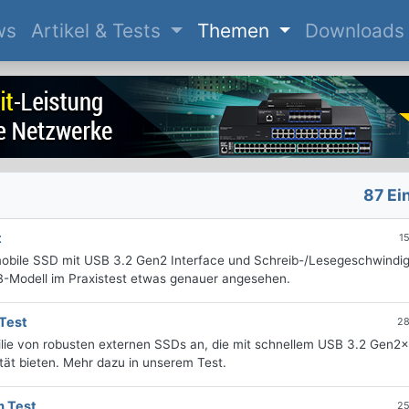
(current)
ws
Artikel & Tests
Themen
Downloads
87 Ei
t
1
mobile SSD mit USB 3.2 Gen2 Interface und Schreib-/Lesegeschwindig
B-Modell im Praxistest etwas genauer angesehen.
 Test
28
milie von robusten externen SSDs an, die mit schnellem USB 3.2 Gen2
tät bieten. Mehr dazu in unserem Test.
 Test
25