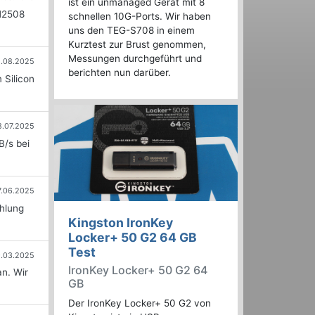
ist ein unmanaged Gerät mit 8
SM2508
schnellen 10G-Ports. Wir haben
uns den TEG-S708 in einem
Kurztest zur Brust genommen,
Messungen durchgeführt und
1.08.2025
berichten nun darüber.
 Silicon
8.07.2025
B/s bei
7.06.2025
ühlung
Kingston IronKey
Locker+ 50 G2 64 GB
Test
.03.2025
IronKey Locker+ 50 G2 64
n. Wir
GB
Der IronKey Locker+ 50 G2 von