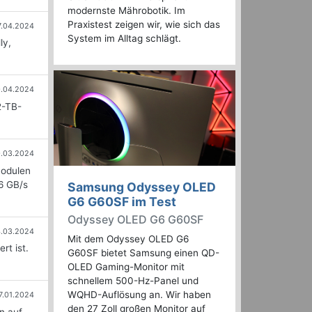
modernste Mährobotik. Im
Praxistest zeigen wir, wie sich das
7.04.2024
System im Alltag schlägt.
ly,
0.04.2024
2-TB-
.03.2024
Modulen
6 GB/s
Samsung Odyssey OLED
G6 G60SF im Test
Odyssey OLED G6 G60SF
.03.2024
Mit dem Odyssey OLED G6
rt ist.
G60SF bietet Samsung einen QD-
OLED Gaming-Monitor mit
schnellem 500-Hz-Panel und
WQHD-Auflösung an. Wir haben
7.01.2024
den 27 Zoll großen Monitor auf