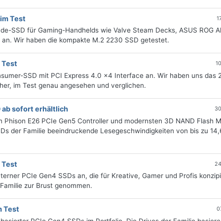
im Test
1
rade-SSD für Gaming-Handhelds wie Valve Steam Decks, ASUS ROG Al
 an. Wir haben die kompakte M.2 2230 SSD getestet.
 Test
1
sumer-SSD mit PCI Express 4.0 x4 Interface an. Wir haben uns das 
cher, im Test genau angesehen und verglichen.
b sofort erhältlich
30
 Phison E26 PCIe Gen5 Controller und modernsten 3D NAND Flash 
SDs der Familie beeindruckende Lesegeschwindigkeiten von bis zu 14,
 Test
24
terner PCIe Gen4 SSDs an, die für Kreative, Gamer und Profis konzipie
 Familie zur Brust genommen.
 Test
0