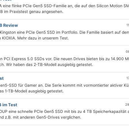
eine flinke PCIe Gen5 SSD-Familie an, die auf den Silicon Motion 
 TB im Praxistest genau angesehen.
B Review
1
ingston eine PCIe Gen5 SSD im Portfolio. Die Familie basiert auf dem
 KIOXIA. Mehr dazu in unserem Test.
0
ion PCI Express 5.0 SSDs vor. Die neuen Drives bieten bis zu 14.900 M
lich. Wir haben das 2-TB-Modell ausgiebig getestet.
st
1
Gen5-SSD für Gamer an. Die Serie kommt mit vormontierter aktiver K
as 1-TB-Modell ausgiebig getestet.
 im Test
29
UP eine schnelle PCIe Gen5 SSD mit bis zu 4 TB Speicherkapazität a
d z.B. mit anderen Gen5-Drives verglichen.