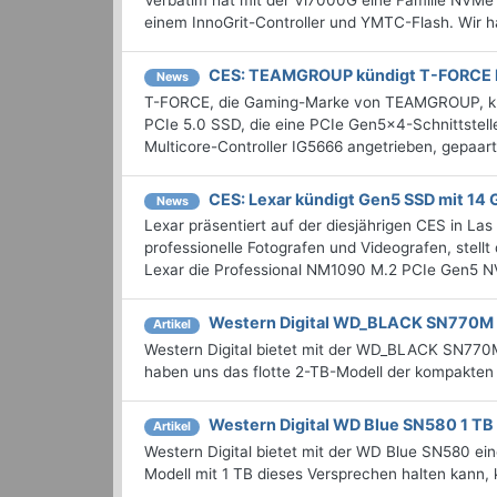
Verbatim hat mit der Vi7000G eine Familie NVMe b
einem InnoGrit-Controller und YMTC-Flash. Wir h
CES: TEAMGROUP kündigt T-FORCE 
News
T-FORCE, die Gaming-Marke von TEAMGROUP, kü
PCIe 5.0 SSD, die eine PCIe Gen5x4-Schnittstel
Multicore-Controller IG5666 angetrieben, gepaar
CES: Lexar kündigt Gen5 SSD mit 14 
News
Lexar präsentiert auf der diesjährigen CES in La
professionelle Fotografen und Videografen, ste
Lexar die Professional NM1090 M.2 PCIe Gen5 NV
Western Digital WD_BLACK SN770M 
Artikel
Western Digital bietet mit der WD_BLACK SN77
haben uns das flotte 2-TB-Modell der kompakten
Western Digital WD Blue SN580 1 TB 
Artikel
Western Digital bietet mit der WD Blue SN580 e
Modell mit 1 TB dieses Versprechen halten kann, k