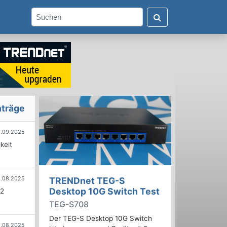
nträge
5.09.2025
keit
.08.2025
TRENDnet TEG-S
Desktop 10G Switch Test
x2
TEG-S708
Der TEG-S Desktop 10G Switch
.08.2025