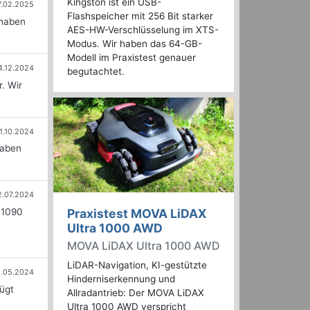
Kingston ist ein USB-
7.02.2025
Flashspeicher mit 256 Bit starker
 haben
AES-HW-Verschlüsselung im XTS-
Modus. Wir haben das 64-GB-
Modell im Praxistest genauer
4.12.2024
begutachtet.
. Wir
1.10.2024
haben
2.07.2024
M1090
Praxistest MOVA LiDAX
Ultra 1000 AWD
MOVA LiDAX Ultra 1000 AWD
LiDAR-Navigation, KI-gestützte
1.05.2024
Hinderniserkennung und
ügt
Allradantrieb: Der MOVA LiDAX
Ultra 1000 AWD verspricht