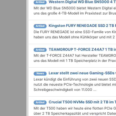
Western Digital WD Blue SN5000 4 T
Artikel
Mit der WD Blue SN5000 bietet Western Digital
uns das große 4-TB-Modell im Praxistest zur Br
Kingston FURY RENEGADE SSD 2 TB 
Artikel
Die FURY RENEGADE ist eine SSD-Familie von King
haben uns das Modell ohne Kühlkörper und mit 2
TEAMGROUP T-FORCE Z44A7 1 TB i
Artikel
Mit der T-FORCE Z44A7 hat Hersteller TEAMGRO
uns das Modell mit 1 TB Speicherplatz in der Pr
Lexar stellt zwei neue Gaming-SSDs 
News
Lexar kündigt die Einführung von zwei neuen S
nutzt die neueste PCIe-Technologie und bietet m
Schreibgeschwindigkeit von 11.000 ...
Crucial T500 NVMe SSD mit 2 TB im 
Artikel
Mit der T500 haben wir heute eine flotten PCIe 
über 2 TB Speicherkapazität und verspricht Date