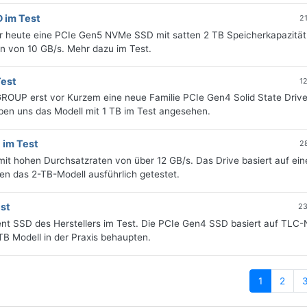
 im Test
2
r heute eine PCIe Gen5 NVMe SSD mit satten 2 TB Speicherkapazität
en von 10 GB/s. Mehr dazu im Test.
est
1
ROUP erst vor Kurzem eine neue Familie PCIe Gen4 Solid State Drive
aben uns das Modell mit 1 TB im Test angesehen.
 im Test
2
mit hohen Durchsatzraten von über 12 GB/s. Das Drive basiert auf ei
en das 2-TB-Modell ausführlich getestet.
est
23
ient SSD des Herstellers im Test. Die PCIe Gen4 SSD basiert auf TL
TB Modell in der Praxis behaupten.
(current)
1
2