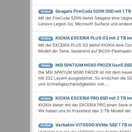
Seagate FireCuda 520N SSD mit 1 TB 
Artikel
Mit der FireCuda 520N bietet Seagate eine Upg
Lenovo Legion Go, Microsoft Surface und andere
KIOXIA EXCERIA PLUS G3 mit 2 TB im
Artikel
Mit der EXCERIA PLUS G3 bietet KIOXIA eine Con
Modell der Serie, basierend auf BiCS5-Flashspei
MSI SPATIUM M580 FROZR Gen5 SSD a
News
Die MSI SPATIUM M580 FROZR ist mit dem neuen
mit 232 Layern ausgestattet. So erreichen die S
und Schreibgeschwindigkeiten von ...
KIOXIA EXCERIA PRO SSD mit 2 TB im
Artikel
KIOXIA bietet mit der EXCERIA PRO einen Serie in
Wir haben uns im Praxistest das 2-TB-Modell der
Verbatim Vi7000G NVMe SSD 1 TB im
Artikel