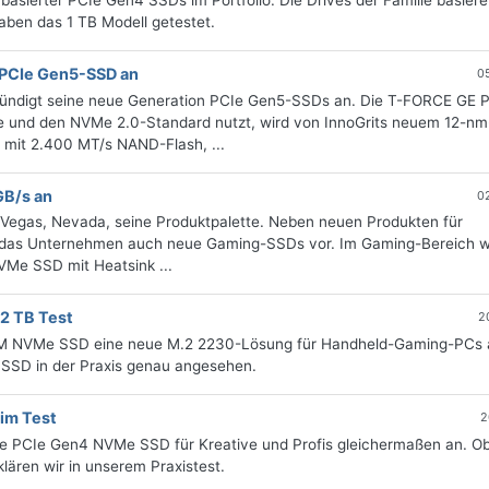
asierter PCIe Gen4 SSDs im Portfolio. Die Drives der Familie basiere
aben das 1 TB Modell getestet.
PCIe Gen5-SSD an
0
ndigt seine neue Generation PCIe Gen5-SSDs an. Die T-FORCE GE 
le und den NVMe 2.0-Standard nutzt, wird von InnoGrits neuem 12-nm
t mit 2.400 MT/s NAND-Flash, ...
GB/s an
0
s Vegas, Nevada, seine Produktpalette. Neben neuen Produkten für
llt das Unternehmen auch neue Gaming-SSDs vor. Im Gaming-Bereich w
Me SSD mit Heatsink ...
2 TB Test
2
0M NVMe SSD eine neue M.2 2230-Lösung für Handheld-Gaming-PCs 
 SSD in der Praxis genau angesehen.
im Test
2
ine PCIe Gen4 NVMe SSD für Kreative und Profis gleichermaßen an. O
lären wir in unserem Praxistest.