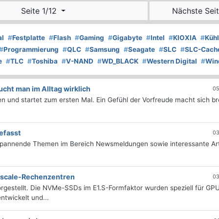
Seite 1/12
Nächste Seit
al
#
Festplatte
#
Flash
#
Gaming
#
Gigabyte
#
Intel
#
KIOXIA
#
Küh
#
Programmierung
#
QLC
#
Samsung
#
Seagate
#
SLC
#
SLC-Cach
e
#
TLC
#
Toshiba
#
V-NAND
#
WD_BLACK
#
Western Digital
#
Win
ht man im Alltag wirklich
05
 und startet zum ersten Mal. Ein Gefühl der Vorfreude macht sich bre
efasst
03
 spannende Themen im Bereich Newsmeldungen sowie interessante Art
erscale-Rechenzentren
03
rgestellt. Die NVMe-SSDs im E1.S-Formfaktor wurden speziell für GP
twickelt und...