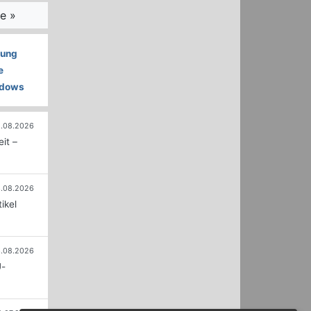
e »
lung
e
dows
.08.2026
it –
.08.2026
ikel
.08.2026
U-