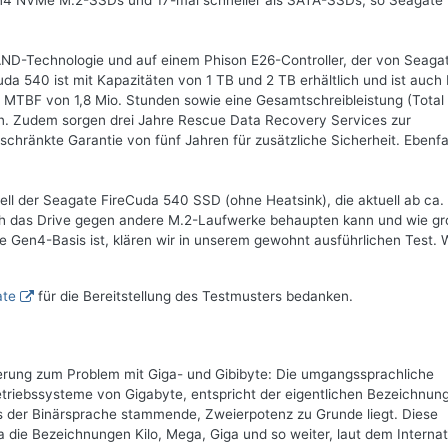
Gen4 NVMe M.2-SSDs und 17-mal schneller als SATA-SSDs, so Seagate 
ND-Technologie und auf einem Phison E26-Controller, der von Seagat
da 540 ist mit Kapazitäten von 1 TB und 2 TB erhältlich und ist auch 
e MTBF von 1,8 Mio. Stunden sowie eine Gesamtschreibleistung (Total
en. Zudem sorgen drei Jahre Rescue Data Recovery Services zur
hränkte Garantie von fünf Jahren für zusätzliche Sicherheit. Ebenfa
ell der Seagate FireCuda 540 SSD (ohne Heatsink), die aktuell ab ca.
 sich das Drive gegen andere M.2-Laufwerke behaupten kann und wie gr
Gen4-Basis ist, klären wir in unserem gewohnt ausführlichen Test. 
ate
für die Bereitstellung des Testmusters bedanken.
terung zum Problem mit Giga- und Gibibyte: Die umgangssprachliche
riebssysteme von Gigabyte, entspricht der eigentlichen Bezeichnun
us der Binärsprache stammende, Zweierpotenz zu Grunde liegt. Diese
die Bezeichnungen Kilo, Mega, Giga und so weiter, laut dem Internat