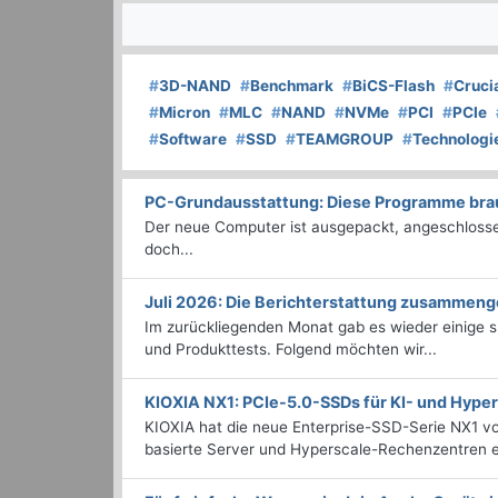
#
3D-NAND
#
Benchmark
#
BiCS-Flash
#
Cruci
#
Micron
#
MLC
#
NAND
#
NVMe
#
PCI
#
PCIe
#
Software
#
SSD
#
TEAMGROUP
#
Technologi
PC-Grundausstattung: Diese Programme brauc
Der neue Computer ist ausgepackt, angeschlossen
doch...
Juli 2026: Die Bericht­erstattung zusammeng
Im zurückliegenden Monat gab es wieder einige
und Produkttests. Folgend möchten wir...
KIOXIA NX1: PCIe-5.0-SSDs für KI- und Hyp
KIOXIA hat die neue Enterprise-SSD-Serie NX1 vo
basierte Server und Hyperscale-Rechenzentren en