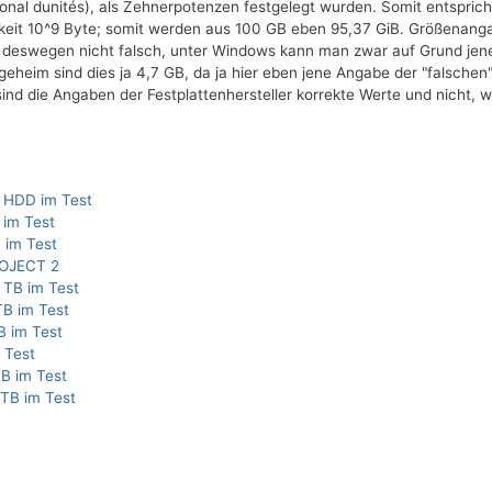
onal dunités), als Zehnerpotenzen festgelegt wurden. Somit entspric
chkeit 10^9 Byte; somit werden aus 100 GB eben 95,37 GiB. Größenan
 deswegen nicht falsch, unter Windows kann man zwar auf Grund jen
geheim sind dies ja 4,7 GB, da ja hier eben jene Angabe der "falschen
 die Angaben der Festplattenhersteller korrekte Werte und nicht, w
 HDD im Test
 im Test
 im Test
ROJECT 2
 TB im Test
TB im Test
B im Test
 Test
TB im Test
TB im Test