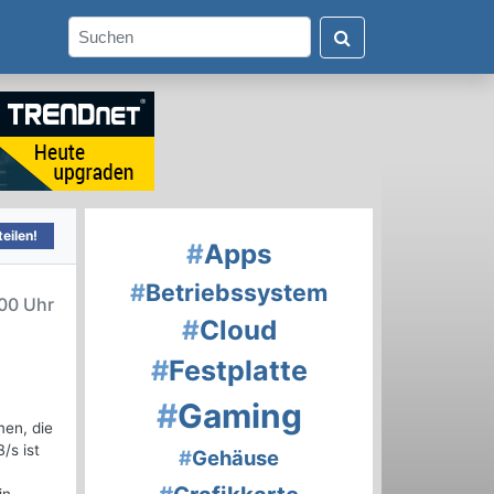
eilen!
#
Apps
#
Betriebssystem
00 Uhr
#
Cloud
#
Festplatte
#
Gaming
men, die
/s ist
#
Gehäuse