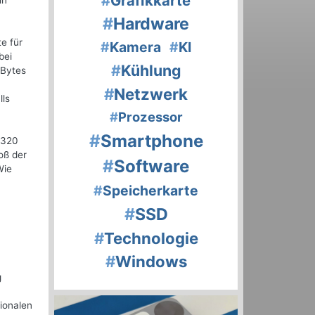
#
Grafikkarte
in
#
Hardware
e für
#
Kamera
#
KI
bei
#
Kühlung
 Bytes
#
Netzwerk
lls
#
Prozessor
#
Smartphone
 320
oß der
#
Software
Wie
#
Speicherkarte
#
SSD
#
Technologie
#
Windows
g
ionalen