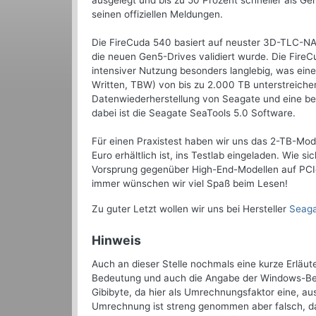
ausgelegt und bis zu 50 Prozent schneller als 
seinen offiziellen Meldungen.
Die FireCuda 540 basiert auf neuster 3D-TLC-NA
die neuen Gen5-Drives validiert wurde. Die FireCu
intensiver Nutzung besonders langlebig, was ein
Written, TBW) von bis zu 2.000 TB unterstreich
Datenwiederherstellung von Seagate und eine besc
dabei ist die Seagate SeaTools 5.0 Software.
Für einen Praxistest haben wir uns das 2-TB-Mod
Euro erhältlich ist, ins Testlab eingeladen. Wie
Vorsprung gegenüber High-End-Modellen auf PCIe 
immer wünschen wir viel Spaß beim Lesen!
Zu guter Letzt wollen wir uns bei Hersteller
Seag
Hinweis
Auch an dieser Stelle nochmals eine kurze Erläu
Bedeutung und auch die Angabe der Windows-Bet
Gibibyte, da hier als Umrechnungsfaktor eine, a
Umrechnung ist streng genommen aber falsch, da 