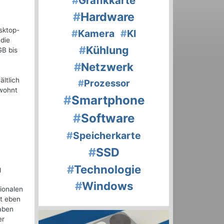
#
Grafikkarte
#
Hardware
sktop-
#
Kamera
#
KI
 die
#
Kühlung
GB bis
#
Netzwerk
ltlich
#
Prozessor
ewohnt
#
Smartphone
#
Software
#
Speicherkarte
#
SSD
#
Technologie
g
#
Windows
ionalen
ht eben
gaben
er