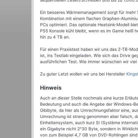
sequentiellen Lesen/Schreiben und bis zu 1.000.
Ein besseres Wärmemanagement sorgt für mehr Sta
Kombination mit einem flachen Graphen-Aluminium
PCs optimiert. Das optionale Heatsink-Modell bie
PS5 Konsole kühl bleibt, wenn es im Game heiß he
hin zu 4 TB an.
Für einen Praxistest haben wir uns das 2-TB-Mod
ist, ins Testlab eingeladen. Wie sich das Drive
ausführlichen Test. Wie immer wünschen wir viel
Zu guter Letzt wollen wir uns bei Hersteller
Kings
Hinweis
Auch an dieser Stelle nochmals eine kurze Erläu
Bedeutung und auch die Angabe der Windows-Bet
Gibibyte, da hier als Umrechnungsfaktor eine, a
Umrechnung ist streng genommen aber falsch, da 
Einheitensystem, auch kurz SI (Système internati
ein Gigabyte nicht 2^30 Byte, sondern in Wirkli
von zum Beispiel 4,7 GB von DVD-Rohlingen sind