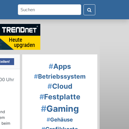
eilen!
#
Apps
#
Betriebssystem
00 Uhr
#
Cloud
#
Festplatte
#
Gaming
und
nem
#
Gehäuse
s beim