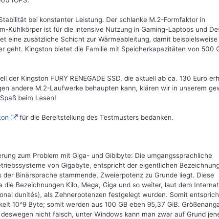
000 IOPS.
bilität bei konstanter Leistung. Der schlanke M.2-Formfaktor in
-Kühlkörper ist für die intensive Nutzung in Gaming-Laptops und De
tet eine zusätzliche Schicht zur Wärmeableitung, damit beispielsweise
r geht. Kingston bietet die Familie mit Speicherkapazitäten von 500 
ell der Kingston FURY RENEGADE SSD, die aktuell ab ca. 130 Euro erhä
 gegen andere M.2-Laufwerke behaupten kann, klären wir in unserem g
 Spaß beim Lesen!
ton
für die Bereitstellung des Testmusters bedanken.
terung zum Problem mit Giga- und Gibibyte: Die umgangssprachliche
riebssysteme von Gigabyte, entspricht der eigentlichen Bezeichnun
us der Binärsprache stammende, Zweierpotenz zu Grunde liegt. Diese
die Bezeichnungen Kilo, Mega, Giga und so weiter, laut dem Internat
onal dunités), als Zehnerpotenzen festgelegt wurden. Somit entspric
chkeit 10^9 Byte; somit werden aus 100 GB eben 95,37 GiB. Größenan
 deswegen nicht falsch, unter Windows kann man zwar auf Grund jen