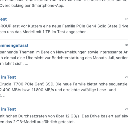
 Overclocking per Smartphone-App.
est
1
ROUP erst vor Kurzem eine neue Familie PCIe Gen4 Solid State Drive
aben uns das Modell mit 1 TB im Test angesehen.
usammengefasst
0
 spannende Themen im Bereich Newsmeldungen sowie interessante Art
 einmal eine Übersicht zur Berichterstattung des Monats Juli, sortie
 lohnt sich, ...
 im Test
2
 Crucial T700 PCIe Gen5 SSD. Die neue Familie bietet hohe sequenziel
2.400 MB/s bzw. 11.800 MB/s und erreichte zufällige Lese- und
 ...
 im Test
2
mit hohen Durchsatzraten von über 12 GB/s. Das Drive basiert auf ei
en das 2-TB-Modell ausführlich getestet.