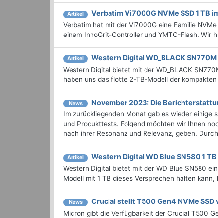
Verbatim Vi7000G NVMe SSD 1 TB im
Artikel
Verbatim hat mit der Vi7000G eine Familie NVMe b
einem InnoGrit-Controller und YMTC-Flash. Wir h
Western Digital WD_BLACK SN770M 
Artikel
Western Digital bietet mit der WD_BLACK SN77
haben uns das flotte 2-TB-Modell der kompakten
November 2023: Die Bericht­erstat
News
Im zurückliegenden Monat gab es wieder einige
und Produkttests. Folgend möchten wir Ihnen noc
nach ihrer Resonanz und Relevanz, geben. Durchst
Western Digital WD Blue SN580 1 TB 
Artikel
Western Digital bietet mit der WD Blue SN580 e
Modell mit 1 TB dieses Versprechen halten kann, k
Crucial stellt T500 Gen4 NVMe SSD 
News
Micron gibt die Verfügbarkeit der Crucial T500 