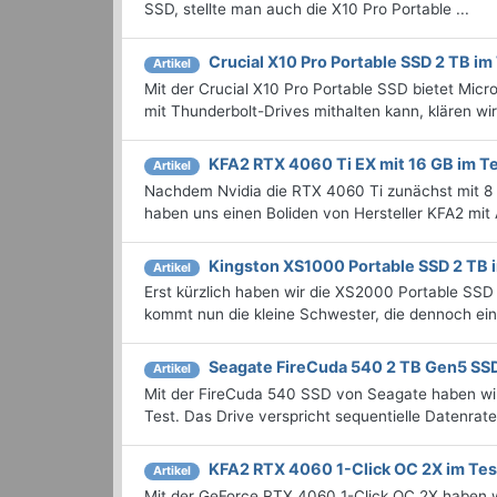
SSD, stellte man auch die X10 Pro Portable ...
Crucial X10 Pro Portable SSD 2 TB im
Artikel
Mit der Crucial X10 Pro Portable SSD bietet Mic
mit Thunderbolt-Drives mithalten kann, klären wi
KFA2 RTX 4060 Ti EX mit 16 GB im T
Artikel
Nachdem Nvidia die RTX 4060 Ti zunächst mit 8 G
haben uns einen Boliden von Hersteller KFA2 mi
Kingston XS1000 Portable SSD 2 TB 
Artikel
Erst kürzlich haben wir die XS2000 Portable SSD
kommt nun die kleine Schwester, die dennoch eini
Seagate FireCuda 540 2 TB Gen5 SSD
Artikel
Mit der FireCuda 540 SSD von Seagate haben wi
Test. Das Drive verspricht sequentielle Datenrat
KFA2 RTX 4060 1-Click OC 2X im Tes
Artikel
Mit der GeForce RTX 4060 1-Click OC 2X haben wi