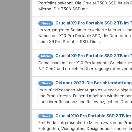
Portfolios bekannt. Die Crucial T500 SSD ist e
Micron. Die T500 SSD mit ...
Crucial X9 Pro Portable SSD 2 TB im 
News
Im vergangenen Sommer erweiterte Micron seine 
Neben der X10 Pro Portable SSD, die Datenraten j
neue X9 Pro Portable SSD. Die ...
Crucial X9 Pro Portable SSD 2 TB im 
Artikel
Gemeinsam mit der X10 Pro launchte Crucial zul
3.2 Gen2 und erreichen Übertragungsraten von bi
Oktober 2023: Die Bericht­erstattu
News
Im zurückliegenden Monat gab es wieder einige
und Produkttests. Folgend möchten wir Ihnen noch
nach ihrer Resonanz und Relevanz, geben. Durchst
Crucial X10 Pro Portable SSD 2 TB im
News
Erst Ende Juli präsentierte Micron zwei neue Prod
Fotografen, Videografen, Designer oder andere le