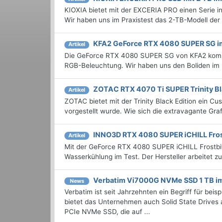
KIOXIA bietet mit der EXCERIA PRO einen Serie in
Wir haben uns im Praxistest das 2-TB-Modell der
KFA2 GeForce RTX 4080 SUPER SG i
Artikel
Die GeForce RTX 4080 SUPER SG von KFA2 kommt 
RGB-Beleuchtung. Wir haben uns den Boliden im 
ZOTAC RTX 4070 Ti SUPER Trinity Bl
Artikel
ZOTAC bietet mit der Trinity Black Edition ein C
vorgestellt wurde. Wie sich die extravagante Graf
INNO3D RTX 4080 SUPER iCHILL Fros
Artikel
Mit der GeForce RTX 4080 SUPER iCHILL Frostbi
Wasserkühlung im Test. Der Hersteller arbeitet
Verbatim Vi7000G NVMe SSD 1 TB im
News
Verbatim ist seit Jahrzehnten ein Begriff für bei
bietet das Unternehmen auch Solid State Drives
PCIe NVMe SSD, die auf ...