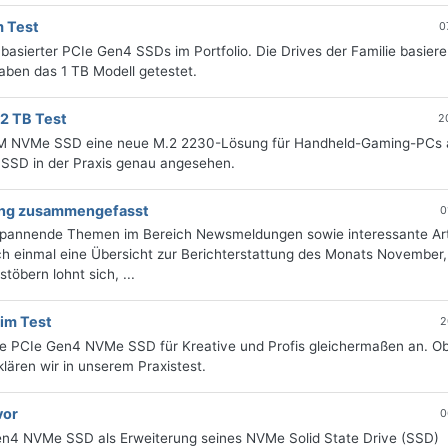
 Test
0
asierter PCIe Gen4 SSDs im Portfolio. Die Drives der Familie basiere
aben das 1 TB Modell getestet.
2 TB Test
2
0M NVMe SSD eine neue M.2 2230-Lösung für Handheld-Gaming-PCs 
 SSD in der Praxis genau angesehen.
tung zusammengefasst
0
 spannende Themen im Bereich Newsmeldungen sowie interessante Art
h einmal eine Übersicht zur Berichterstattung des Monats November, 
öbern lohnt sich, ...
im Test
2
ine PCIe Gen4 NVMe SSD für Kreative und Profis gleichermaßen an. O
lären wir in unserem Praxistest.
vor
0
Gen4 NVMe SSD als Erweiterung seines NVMe Solid State Drive (SSD)