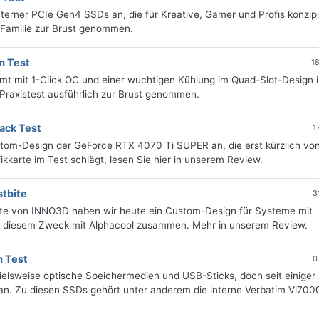
terner PCIe Gen4 SSDs an, die für Kreative, Gamer und Profis konzipie
 Familie zur Brust genommen.
m Test
1
mit 1-Click OC und einer wuchtigen Kühlung im Quad-Slot-Design i
Praxistest ausführlich zur Brust genommen.
ack Test
1
ustom-Design der GeForce RTX 4070 Ti SUPER an, die erst kürzlich von
ikkarte im Test schlägt, lesen Sie hier in unserem Review.
tbite
3
te von INNO3D haben wir heute ein Custom-Design für Systeme mit
 zu diesem Zweck mit Alphacool zusammen. Mehr in unserem Review.
 Test
0
spielsweise optische Speichermedien und USB-Sticks, doch seit einiger 
 an. Zu diesen SSDs gehört unter anderem die interne Verbatim Vi70