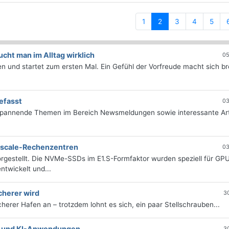
(current)
1
2
3
4
5
ht man im Alltag wirklich
05
 und startet zum ersten Mal. Ein Gefühl der Vorfreude macht sich bre
efasst
03
 spannende Themen im Bereich Newsmeldungen sowie interessante Art
erscale-Rechenzentren
03
rgestellt. Die NVMe-SSDs im E1.S-Formfaktor wurden speziell für GP
twickelt und...
cherer wird
3
icherer Hafen an – trotzdem lohnt es sich, ein paar Stellschrauben...
e- und KI-Anwendungen
3