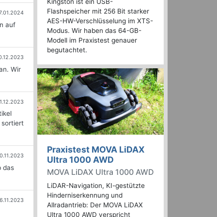
Kingston ist ein USB-
Flashspeicher mit 256 Bit starker
7.01.2024
AES-HW-Verschlüsselung im XTS-
n auf
Modus. Wir haben das 64-GB-
Modell im Praxistest genauer
begutachtet.
0.12.2023
an. Wir
1.12.2023
ikel
sortiert
Praxistest MOVA LiDAX
0.11.2023
Ultra 1000 AWD
b das
MOVA LiDAX Ultra 1000 AWD
LiDAR-Navigation, KI-gestützte
Hinderniserkennung und
6.11.2023
Allradantrieb: Der MOVA LiDAX
Ultra 1000 AWD verspricht