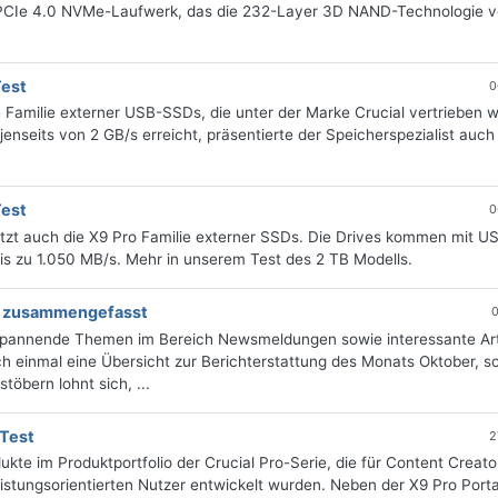
in PCIe 4.0 NVMe-Laufwerk, das die 232-Layer 3D NAND-Technologie 
Test
0
Familie externer USB-SSDs, die unter der Marke Crucial vertrieben 
enseits von 2 GB/s erreicht, präsentierte der Speicherspezialist auch
Test
0
etzt auch die X9 Pro Familie externer SSDs. Die Drives kommen mit U
s zu 1.050 MB/s. Mehr in unserem Test des 2 TB Modells.
ng zusammengefasst
0
 spannende Themen im Bereich Newsmeldungen sowie interessante Art
 einmal eine Übersicht zur Berichterstattung des Monats Oktober, sor
öbern lohnt sich, ...
 Test
2
ukte im Produktportfolio der Crucial Pro-Serie, die für Content Creato
istungsorientierten Nutzer entwickelt wurden. Neben der X9 Pro Port