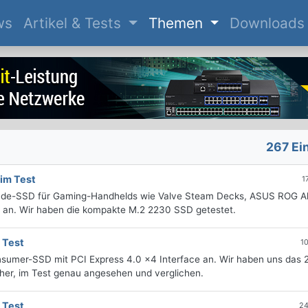
(current)
ws
Artikel & Tests
Themen
Downloads
267 Ei
im Test
1
rade-SSD für Gaming-Handhelds wie Valve Steam Decks, ASUS ROG Al
 an. Wir haben die kompakte M.2 2230 SSD getestet.
 Test
1
sumer-SSD mit PCI Express 4.0 x4 Interface an. Wir haben uns das 
cher, im Test genau angesehen und verglichen.
 Test
24