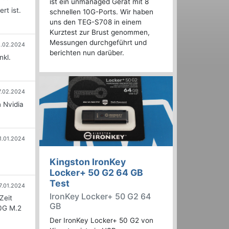
ist ein unmanaged Gerät mit 8
rt ist.
schnellen 10G-Ports. Wir haben
uns den TEG-S708 in einem
Kurztest zur Brust genommen,
Messungen durchgeführt und
8.02.2024
berichten nun darüber.
nkl.
7.02.2024
 Nvidia
1.01.2024
Kingston IronKey
Locker+ 50 G2 64 GB
Test
7.01.2024
IronKey Locker+ 50 G2 64
Zeit
GB
00G M.2
Der IronKey Locker+ 50 G2 von