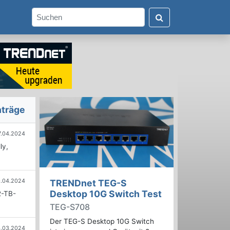
nträge
7.04.2024
ly,
0.04.2024
TRENDnet TEG-S
Desktop 10G Switch Test
2-TB-
TEG-S708
Der TEG-S Desktop 10G Switch
.03.2024