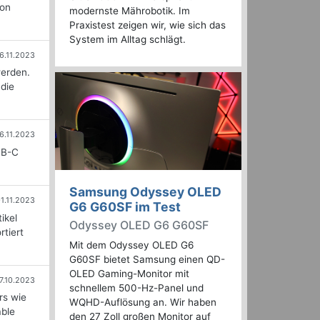
von
modernste Mährobotik. Im
Praxistest zeigen wir, wie sich das
System im Alltag schlägt.
6.11.2023
werden.
 die
6.11.2023
SB-C
Samsung Odyssey OLED
1.11.2023
G6 G60SF im Test
ikel
Odyssey OLED G6 G60SF
tiert
Mit dem Odyssey OLED G6
G60SF bietet Samsung einen QD-
OLED Gaming-Monitor mit
7.10.2023
schnellem 500-Hz-Panel und
rs wie
WQHD-Auflösung an. Wir haben
able
den 27 Zoll großen Monitor auf