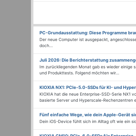
PC-Grundausstattung: Diese Programme brauc
Der neue Computer ist ausgepackt, angeschlossen
doch...
Juli 2026: Die Bericht­erstattung zusammeng
Im zurückliegenden Monat gab es wieder einige
und Produkttests. Folgend möchten wir...
KIOXIA NX1: PCIe-5.0-SSDs für KI- und Hyp
KIOXIA hat die neue Enterprise-SSD-Serie NX1 vo
basierte Server und Hyperscale-Rechenzentren en
Fünf einfache Wege, wie dein Apple-Gerät si
Dein iOS-Device fühlt sich im Alltag oft wie ein s
KIOXIA CM10: PCIe-6.0-SSDs für Enterpris