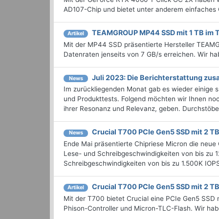
AD107-Chip und bietet unter anderem einfaches
TEAMGROUP MP44 SSD mit 1 TB im T
Artikel
Mit der MP44 SSD präsentierte Hersteller TEAMG
Datenraten jenseits von 7 GB/s erreichen. Wir h
Juli 2023: Die Bericht­erstattung z
News
Im zurückliegenden Monat gab es wieder einige
und Produkttests. Folgend möchten wir Ihnen noch
ihrer Resonanz und Relevanz, geben. Durchstöbern
Crucial T700 PCIe Gen5 SSD mit 2 TB
News
Ende Mai präsentierte Chipriese Micron die neue
Lese- und Schreibgeschwindigkeiten von bis zu 1
Schreibgeschwindigkeiten von bis zu 1.500K IOPS.
Crucial T700 PCIe Gen5 SSD mit 2 TB
Artikel
Mit der T700 bietet Crucial eine PCIe Gen5 SSD 
Phison-Controller und Micron-TLC-Flash. Wir hab