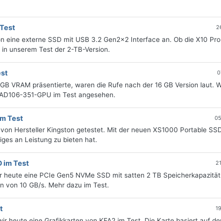
 Test
2
ron eine externe SSD mit USB 3.2 Gen2x2 Interface an. Ob die X10 Pr
r in unserem Test der 2-TB-Version.
est
0
B VRAM präsentierte, waren die Rufe nach der 16 GB Version laut. W
t AD106-351-GPU im Test angesehen.
im Test
05
 von Hersteller Kingston getestet. Mit der neuen XS1000 Portable SS
ges an Leistung zu bieten hat.
 im Test
2
r heute eine PCIe Gen5 NVMe SSD mit satten 2 TB Speicherkapazität
en von 10 GB/s. Mehr dazu im Test.
t
1
r heute eine Grafikkarten von KFA2 im Test. Die Karte basiert auf d